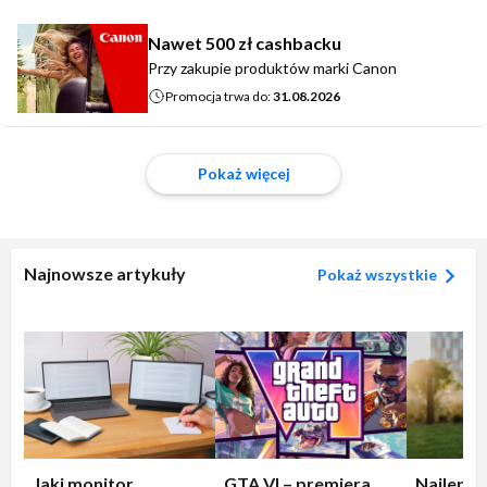
Nawet 500 zł cashbacku
Przy zakupie produktów marki Canon
Promocja trwa do:
31.08.2026
Pokaż więcej
Najnowsze artykuły
Pokaż wszystkie
Jaki monitor
GTA VI – premiera
Najleps