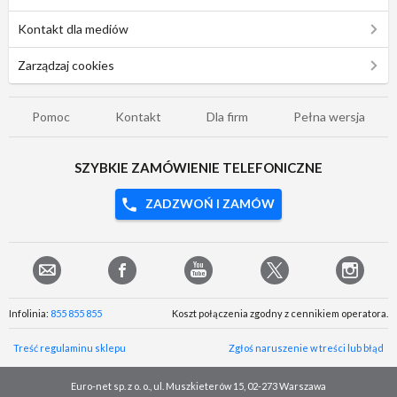
Kontakt dla mediów
Zarządzaj cookies
Pomoc
Kontakt
Dla firm
Pełna wersja
SZYBKIE ZAMÓWIENIE TELEFONICZNE
ZADZWOŃ I ZAMÓW
Infolinia:
855 855 855
Koszt połączenia zgodny z cennikiem operatora.
Treść regulaminu sklepu
Zgłoś naruszenie w treści lub błąd
Euro-net sp. z o. o., ul. Muszkieterów 15, 02-273 Warszawa