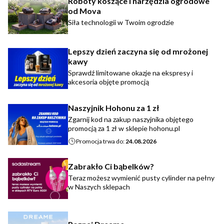
Roboty koszące i narzędzia ogrodowe
od Mova
Siła technologii w Twoim ogrodzie
Lepszy dzień zaczyna się od mrożonej
kawy
Sprawdź limitowane okazje na ekspresy i
akcesoria objęte promocją
Naszyjnik Hohonu za 1 zł
Zgarnij kod na zakup naszyjnika objętego
promocją za 1 zł w sklepie hohonu.pl
Promocja trwa do:
24.08.2026
Zabrakło Ci bąbelków?
Teraz możesz wymienić pusty cylinder na pełny
w Naszych sklepach