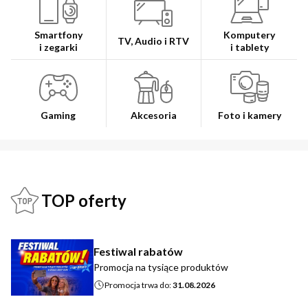
Smartfony
Komputery
TV, Audio i RTV
i zegarki
i tablety
Gaming
Akcesoria
Foto i kamery
TOP oferty
Festiwal rabatów
Promocja na tysiące produktów
Promocja trwa do:
31.08.2026