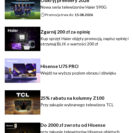
Odkryj premiery 2026
Nowa seria telewizorów Haier S90G
Promocja trwa do:
15.08.2026
Zgarnij 200 zł za opinię
Kup sprzęt Haier objęty promocją, napisz opinię i
otrzymaj BLIK o wartości 200 zł
Hisense U7S PRO
Wejdź na wyższy poziom obrazu i dźwięku
25% rabatu na kolumny Z100
Przy zakupie wybranego telewizora TCL
Do 2000 zł zwrotu od Hisense
przy zakupie telewizorów Hisense objętych