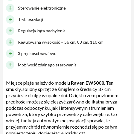
Sterowanie elektroniczne
Tryb oscylacji
Regulacja kąta nachylenia
Regulowana wysokość – 56 cm, 83 cm, 110 cm
3 prędkości nawiewu
Możliwość zdalnego sterowania
Miejsce piąte należy do modelu
Raven EWS008
. Ten
smukły, solidny sprzęt ze śmigłem o średnicy 37 cm
przyniesie ci ulgę w upalne dni. Dzięki trzem poziomom
prędkości możesz się cieszyć zarówno delikatną bryzą
podczas odpoczynku, jak i intensywnym strumieniem
powietrza, który szybko przewietrzy całe wnętrze. Co
więcej, funkcja automatycznej oscylacji sprawia, że
przyjemny chłód równomiernie rozchodzi się po całym
pomieszczeniu, docierając w każdy kąt.