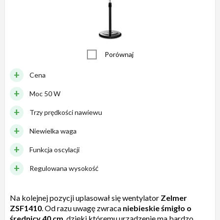
Porównaj
Cena
Moc 50 W
Trzy prędkości nawiewu
Niewielka waga
Funkcja oscylacji
Regulowana wysokość
Na kolejnej pozycji uplasował się wentylator
Zelmer
ZSF1410
. Od razu uwagę zwraca
niebieskie śmigło o
średnicy 40 cm
, dzięki któremu urządzenie ma bardzo