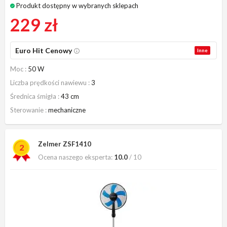
Produkt dostępny w wybranych sklepach
229 zł
Euro Hit Cenowy
Inne
Moc
50 W
Liczba prędkości nawiewu
3
Średnica śmigła
43 cm
Sterowanie
mechaniczne
Zelmer ZSF1410
2
Ocena naszego eksperta:
10.0
/ 10