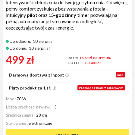
intensywność chłodzenia do twojego rytmu dnia. Co więcej,
pełny komfort zyskujesz bez wstawania z fotela –
intuicyjny
pilot
oraz
15-godzinny timer
pozwalają na
pełną automatyzację i sterowanie na odległość,
oszczędzając twój czas i energię.
Do odbioru:
10 sierpnia!
Do domu:
10 sierpnia!
499 zł
RATY:
16,63 zł
x 30 rat 0%
OUTLET
OD 400 ZŁ
Darmowa dostawa z Inpost
Inne
Piąty produkt za 1 zł!
Promocja z kodem rabatowym
Moc
70 W
Liczba prędkości nawiewu
3
Średnica śmigła
28 cm
Sterowanie
elektroniczne
DO KOSZYKA