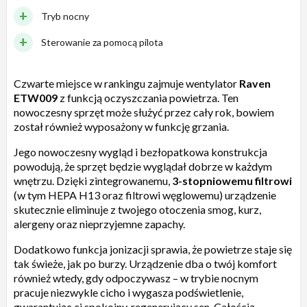
Tryb nocny
Sterowanie za pomocą pilota
Czwarte miejsce w rankingu zajmuje wentylator
Raven
ETW009
z funkcją oczyszczania powietrza. Ten
nowoczesny sprzęt może służyć przez cały rok, bowiem
został również wyposażony w funkcję grzania.
Jego nowoczesny wygląd i bezłopatkowa konstrukcja
powodują, że sprzęt będzie wyglądał dobrze w każdym
wnętrzu. Dzięki zintegrowanemu,
3-stopniowemu filtrowi
(w tym HEPA H13 oraz filtrowi węglowemu) urządzenie
skutecznie eliminuje z twojego otoczenia smog, kurz,
alergeny oraz nieprzyjemne zapachy.
Dodatkowo funkcja jonizacji sprawia, że powietrze staje się
tak świeże, jak po burzy. Urządzenie dba o twój komfort
również wtedy, gdy odpoczywasz – w trybie nocnym
pracuje niezwykle cicho i wygasza podświetlenie,
gwarantując ci spokojny, regenerujący sen. Całością