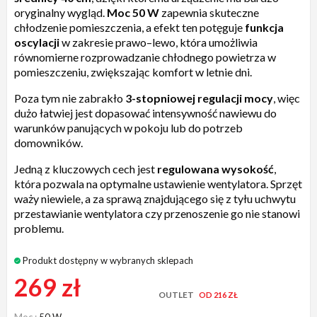
oryginalny wygląd.
Moc 50 W
zapewnia skuteczne
chłodzenie pomieszczenia, a efekt ten potęguje
funkcja
oscylacji
w zakresie prawo–lewo, która umożliwia
równomierne rozprowadzanie chłodnego powietrza w
pomieszczeniu, zwiększając komfort w letnie dni.
Poza tym nie zabrakło
3-stopniowej regulacji mocy
, więc
dużo łatwiej jest dopasować intensywność nawiewu do
warunków panujących w pokoju lub do potrzeb
domowników.
Jedną z kluczowych cech jest
regulowana wysokość
,
która pozwala na optymalne ustawienie wentylatora. Sprzęt
waży niewiele, a za sprawą znajdującego się z tyłu uchwytu
przestawianie wentylatora czy przenoszenie go nie stanowi
problemu.
Produkt dostępny w wybranych sklepach
269 zł
OUTLET
OD 216 ZŁ
Moc
50 W