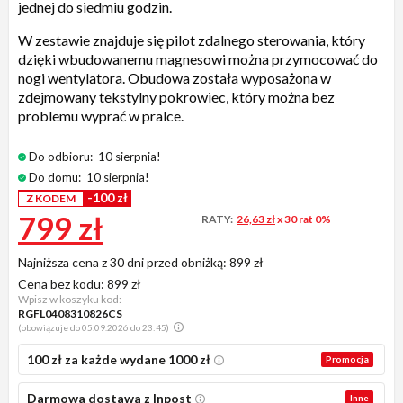
jednej do siedmiu godzin.
W zestawie znajduje się pilot zdalnego sterowania, który
dzięki wbudowanemu magnesowi można przymocować do
nogi wentylatora. Obudowa została wyposażona w
zdejmowany tekstylny pokrowiec, który można bez
problemu wyprać w pralce.
Do odbioru:
10 sierpnia!
Do domu:
10 sierpnia!
-100 zł
Z KODEM
799 zł
RATY:
26,63 zł
x 30 rat 0%
Najniższa cena z 30 dni przed obniżką:
899 zł
Cena bez kodu:
899 zł
Wpisz w koszyku kod:
RGFL0408310826CS
(obowiązuje do 05.09.2026 do 23:45)
100 zł za każde wydane 1000 zł
Promocja
Darmowa dostawa z Inpost
Inne