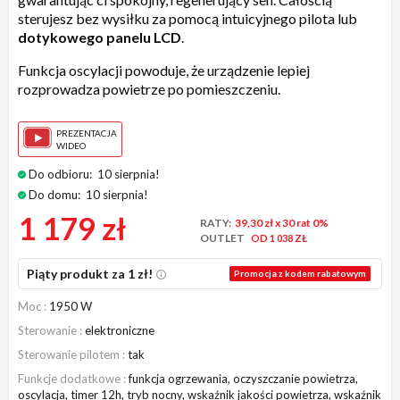
sterujesz bez wysiłku za pomocą intuicyjnego pilota lub
dotykowego panelu LCD
.
Funkcja oscylacji powoduje, że urządzenie lepiej
rozprowadza powietrze po pomieszczeniu.
PREZENTACJA
WIDEO
Do odbioru:
10 sierpnia!
Do domu:
10 sierpnia!
1 179 zł
RATY:
39,30 zł
x 30 rat 0%
OUTLET
OD 1 038 ZŁ
Piąty produkt za 1 zł!
Promocja z kodem rabatowym
Moc
1950 W
Sterowanie
elektroniczne
Sterowanie pilotem
tak
Funkcje dodatkowe
funkcja ogrzewania, oczyszczanie powietrza,
oscylacja, timer 12h, tryb nocny, wskaźnik jakości powietrza, wskaźnik