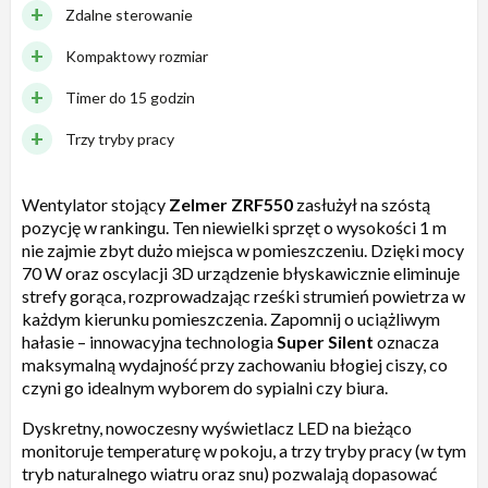
Zdalne sterowanie
Kompaktowy rozmiar
Timer do 15 godzin
Trzy tryby pracy
Wentylator stojący
Zelmer ZRF550
zasłużył na szóstą
pozycję w rankingu. Ten niewielki sprzęt o wysokości 1 m
nie zajmie zbyt dużo miejsca w pomieszczeniu. Dzięki mocy
70 W oraz oscylacji 3D urządzenie błyskawicznie eliminuje
strefy gorąca, rozprowadzając rześki strumień powietrza w
każdym kierunku pomieszczenia. Zapomnij o uciążliwym
hałasie – innowacyjna technologia
Super Silent
oznacza
maksymalną wydajność przy zachowaniu błogiej ciszy, co
czyni go idealnym wyborem do sypialni czy biura.
Dyskretny, nowoczesny wyświetlacz LED na bieżąco
monitoruje temperaturę w pokoju, a trzy tryby pracy (w tym
tryb naturalnego wiatru oraz snu) pozwalają dopasować