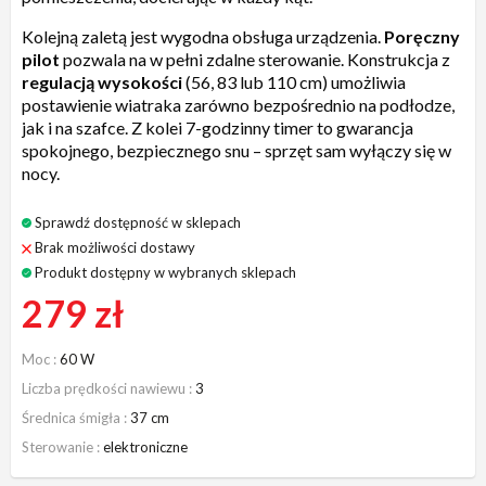
Kolejną zaletą jest wygodna obsługa urządzenia.
Poręczny
pilot
pozwala na w pełni zdalne sterowanie. Konstrukcja z
regulacją wysokości
(56, 83 lub 110 cm) umożliwia
postawienie wiatraka zarówno bezpośrednio na podłodze,
jak i na szafce. Z kolei 7-godzinny timer to gwarancja
spokojnego, bezpiecznego snu – sprzęt sam wyłączy się w
nocy.
Sprawdź dostępność w sklepach
Brak możliwości dostawy
Produkt dostępny w wybranych sklepach
279 zł
Moc
60 W
Liczba prędkości nawiewu
3
Średnica śmigła
37 cm
Sterowanie
elektroniczne