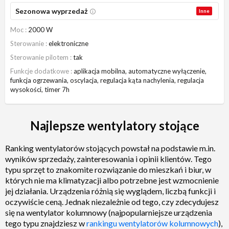
Sezonowa wyprzedaż
Inne
Moc
2000 W
Sterowanie
elektroniczne
Sterowanie pilotem
tak
Funkcje dodatkowe
aplikacja mobilna, automatyczne wyłączenie,
funkcja ogrzewania, oscylacja, regulacja kąta nachylenia, regulacja
wysokości, timer 7h
Najlepsze wentylatory stojące
Ranking wentylatorów stojących powstał na podstawie m.in.
wyników sprzedaży, zainteresowania i opinii klientów. Tego
typu sprzęt to znakomite rozwiązanie do mieszkań i biur, w
których nie ma klimatyzacji albo potrzebne jest wzmocnienie
jej działania. Urządzenia różnią się wyglądem, liczbą funkcji i
oczywiście ceną. Jednak niezależnie od tego, czy zdecydujesz
się na wentylator kolumnowy (najpopularniejsze urządzenia
tego typu znajdziesz w
rankingu wentylatorów kolumnowych
),