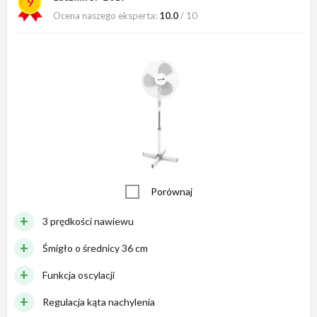
9
Ocena naszego eksperta:
10.0
/ 10
Porównaj
3 prędkości nawiewu
Śmigło o średnicy 36 cm
Funkcja oscylacji
Regulacja kąta nachylenia