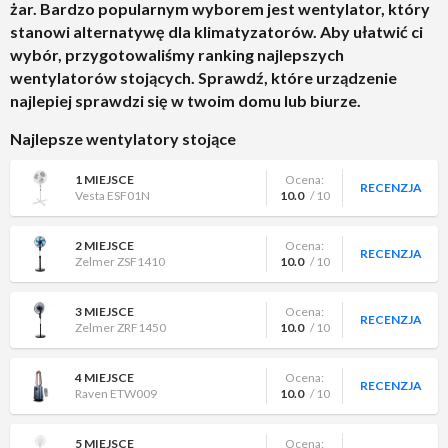
RECENZJA
żar. Bardzo popularnym wyborem jest wentylator, który
Stadler Form Simon
10.0
/ 10
stanowi alternatywę dla klimatyzatorów. Aby ułatwić ci
8 MIEJSCE
Ocena:
wybór, przygotowaliśmy ranking najlepszych
RECENZJA
Łucznik SF-2019 Plus
10.0
/ 10
wentylatorów stojących. Sprawdź, które urządzenie
najlepiej sprawdzi się w twoim domu lub biurze.
9 MIEJSCE
Ocena:
RECENZJA
Łucznik SF-2019
10.0
/ 10
Najlepsze wentylatory stojące
10 MIEJSCE
Ocena:
RECENZJA
1 MIEJSCE
Ocena:
N'oveen F740
10.0
/ 10
RECENZJA
Vesta ESF01N
10.0
/ 10
2 MIEJSCE
Ocena:
RECENZJA
Zelmer ZSF1410
10.0
/ 10
3 MIEJSCE
Ocena:
RECENZJA
Zelmer ZRF1450
10.0
/ 10
4 MIEJSCE
Ocena:
RECENZJA
Raven ETW009
10.0
/ 10
5 MIEJSCE
Ocena: