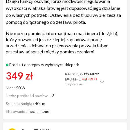
Dzięki funkcji oscylacji oraz możliwości regulowania
wysokości wiatraka łatwiej jest dopasować jego działanie
do własnych potrzeb. Ustawienia bez trudu wybierzesz za
pomocą dołączonego do zestawu pilota.
Nie można pominąć informacji na temat timera (do 7,5 h),
który pozwoli ci jeszcze lepiej zaplanować pracę
urządzenia. Uchwyt do przenoszenia pozwala łatwo
przestawiać sprzęt między pomieszczeniami.
Produkt dostępny w wybranych sklepach
349 zł
RATY:
8,72 zł
x 40 rat
OUTLET
OD 309 ZŁ
Raty tylko w sklepie
stacjonarnym
Moc
50 W
Liczba prędkości nawiewu
3
Średnica śmigła
40 cm
Sterowanie
mechaniczne