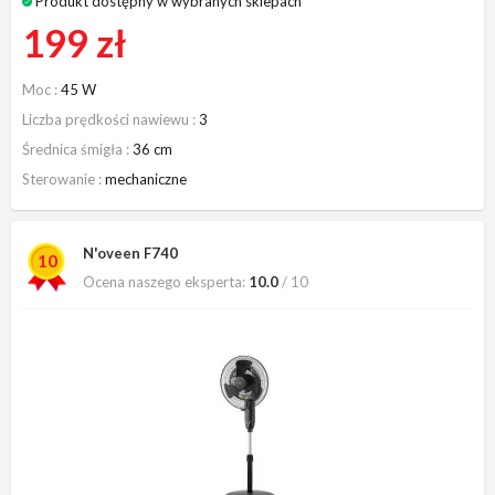
Produkt dostępny w wybranych sklepach
199 zł
Moc
45 W
Liczba prędkości nawiewu
3
Średnica śmigła
36 cm
Sterowanie
mechaniczne
N'oveen F740
10
Ocena naszego eksperta:
10.0
/ 10