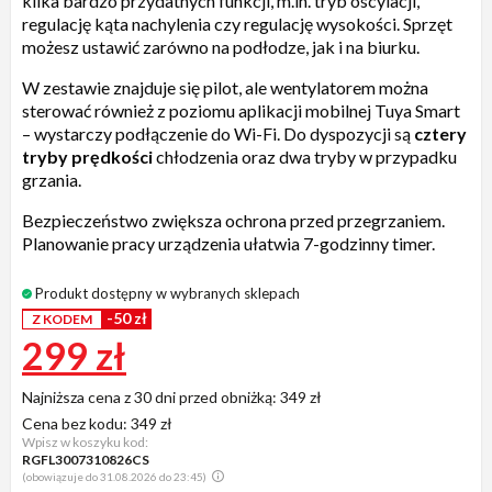
kilka bardzo przydatnych funkcji, m.in. tryb oscylacji,
regulację kąta nachylenia czy regulację wysokości. Sprzęt
możesz ustawić zarówno na podłodze, jak i na biurku.
W zestawie znajduje się pilot, ale wentylatorem można
sterować również z poziomu aplikacji mobilnej Tuya Smart
– wystarczy podłączenie do Wi-Fi. Do dyspozycji są
cztery
tryby prędkości
chłodzenia oraz dwa tryby w przypadku
grzania.
Bezpieczeństwo zwiększa ochrona przed przegrzaniem.
Planowanie pracy urządzenia ułatwia 7-godzinny timer.
Produkt dostępny w wybranych sklepach
-50 zł
Z KODEM
299 zł
Najniższa cena z 30 dni przed obniżką:
349 zł
Cena bez kodu:
349 zł
Wpisz w koszyku kod:
RGFL3007310826CS
(obowiązuje do 31.08.2026 do 23:45)