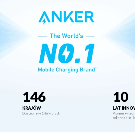
146
10
KRAJÓW
LAT INNO
Dostępne w 146 krajach
Pionier w tec
od ponad 10 l