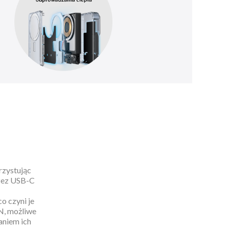
rzystując
rzez USB-C
o czyni je
N, możliwe
aniem ich