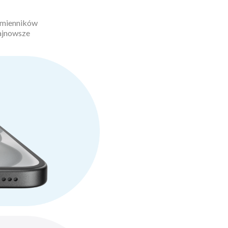
amienników
ajnowsze