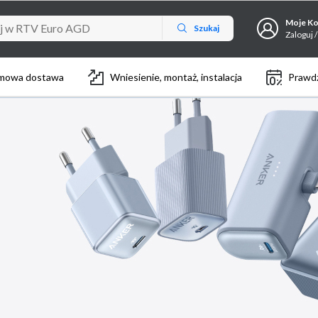
Moje K
Szukaj
Zaloguj /
mowa dostawa
Wniesienie, montaż, instalacja
Prawdz