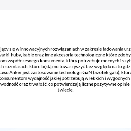
zujący się w innowacyjnych rozwiązaniach w zakresie ładowania ur
warki, huby, kable oraz inne akcesoria technologiczne które zdob
om współczesnego konsumenta, który potrzebuje mocnych i szy
rozmiarach, które będą mu towarzyszyć bez względu na to gdzie
su Anker jest zastosowanie technologii GaN (azotek galu), któr
 konsumentom wydajność jakiej potrzebują w lekkich i wygodnych
awodność oraz trwałość, co potwierdzają liczne pozytywne opinie
świecie.