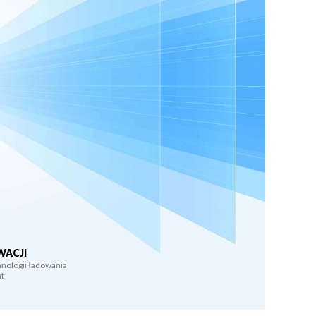
WACJI
hnologii ładowania
at