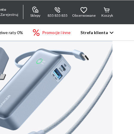
onto
 Zarejestruj
Sklepy
855 855 855
Obserwowane
Koszyk
iwe raty 0%
Promocje i inne
Strefa klienta