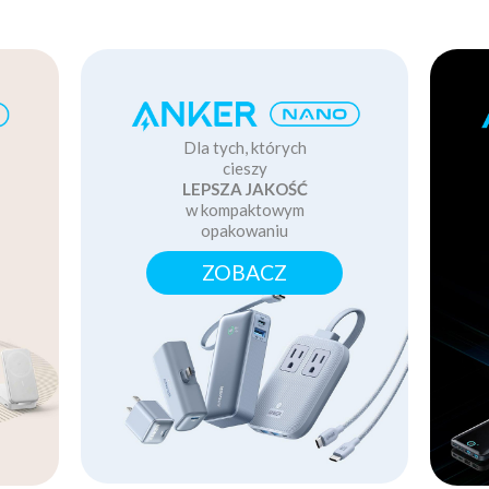
Dla tych, których
cieszy
LEPSZA JAKOŚĆ
w kompaktowym
opakowaniu