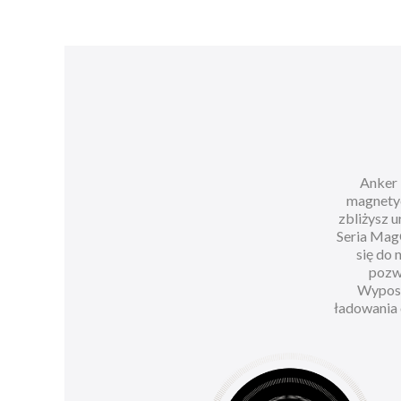
Anker 
magnetyc
zbliżysz u
Seria Mag
się do 
pozw
Wyposa
ładowania 