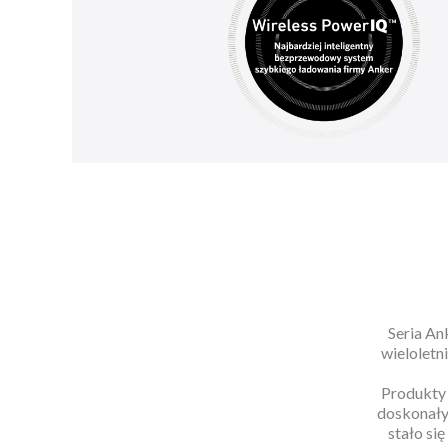
Seria An
wieloletn
Produkty 
doskonały
stało si