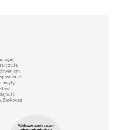
nologię
tarczy że
ładowaniem.
 wpasowuje
 uchwyty
któw.
dajność
a. Zaskoczą