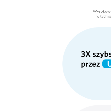
Wysokowyd
w tych 