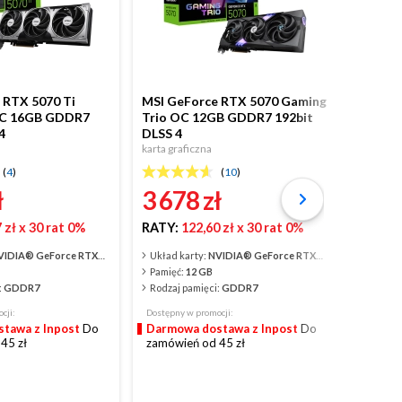
 RTX 5070 Ti
MSI GeForce RTX 5070 Gaming
MSI Ge
OC 16GB GDDR7
Trio OC 12GB GDDR7 192bit
VENTU
4
DLSS 4
192bit
karta graficzna
karta gra
(
4
)
(
10
)
ł
3 678
zł
2 9
 zł
x 30 rat 0%
RATY:
122,60 zł
x 30 rat 0%
RATY:
IDIA® GeForce RTX™ 5070 Ti
Układ karty:
NVIDIA® GeForce RTX™ 5070
Układ k
Pamięć:
12 GB
Pamięć
:
GDDR7
Rodzaj pamięci:
GDDR7
Rodzaj 
cji:
Dostępny w promocji:
Dostępny
tawa z Inpost
Do
Darmowa dostawa z Inpost
Do
Darmo
45 zł
zamówień od 45 zł
zamówi