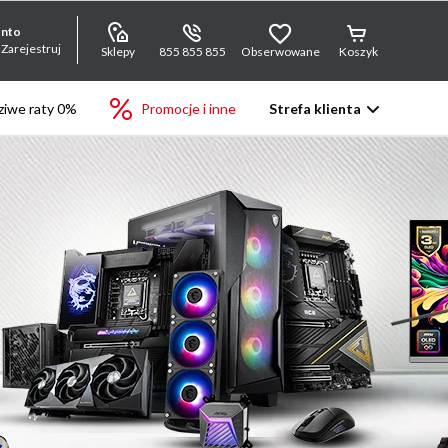
onto
 Zarejestruj
Sklepy
855 855 855
Obserwowane
Koszyk
iwe raty 0%
Promocje i inne
Strefa klienta