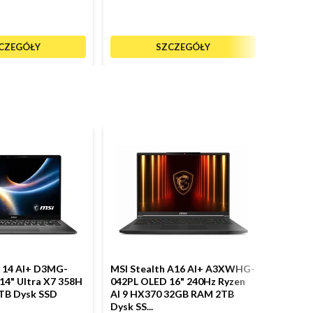
CZEGÓŁY
SZCZEGÓŁY
e 14 AI+ D3MG-
MSI Stealth A16 AI+ A3XWHG-
MSI Ve
14" Ultra X7 358H
042PL OLED 16" 240Hz Ryzen
256PL 
TB Dysk SSD
AI 9 HX370 32GB RAM 2TB
16GB 
Dysk SS...
RTX507