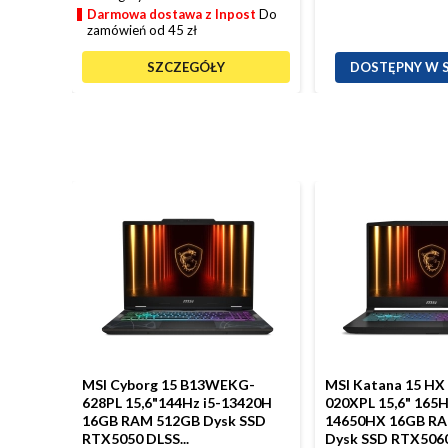
Darmowa dostawa z Inpost
Do
zamówień od 45 zł
SZCZEGÓŁY
DOSTĘPNY W 
MSI Cyborg 15 B13WEKG-
MSI Katana 15 H
628PL 15,6"144Hz i5-13420H
020XPL 15,6" 165H
16GB RAM 512GB Dysk SSD
14650HX 16GB R
RTX5050 DLSS...
Dysk SSD RTX5060.