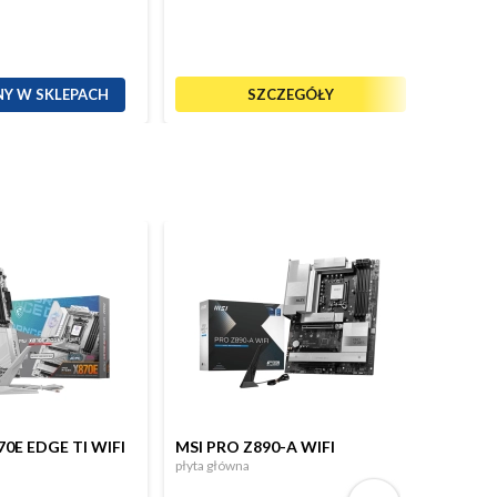
Y W SKLEPACH
SZCZEGÓŁY
0E EDGE TI WIFI
MSI PRO Z890-A WIFI
MSI M
płyta główna
WIFI
płyta gł