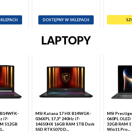
SKLEPACH
DOSTĘPNY W SKLEPACH
SZ
LAPTOPY
X B14WFK-
MSI Katana 17 HX B14WGK-
MSI Prestig
z i7-
036XPL 17,3" 240Hz i7-
060PL OLED 
AM 512GB
14650HX 16GB RAM 1TB Dysk
32GB RAM 1
..
SSD RTX5070 D...
Win11 Pro...