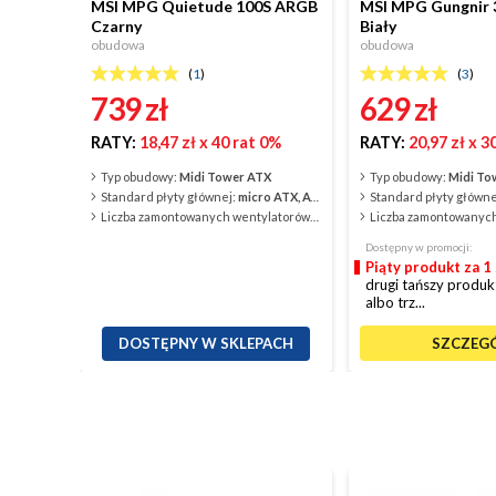
MSI MPG Quietude 100S ARGB
MSI MPG Gungnir 
Czarny
Biały
obudowa
obudowa
(
1
)
(
3
)
739
zł
629
zł
RATY:
18,47 zł
x 40 rat 0%
RATY:
20,97 zł
x 3
Typ obudowy:
Midi Tower ATX
Typ obudowy:
Midi To
Standard płyty głównej:
micro ATX, ATX/EATX, ITXX
Standard płyty główne
Liczba zamontowanych wentylatorów:
1
Dostępny w promocji:
Piąty produkt za 1 
drugi tańszy produk
albo trz...
DOSTĘPNY W SKLEPACH
SZCZEG