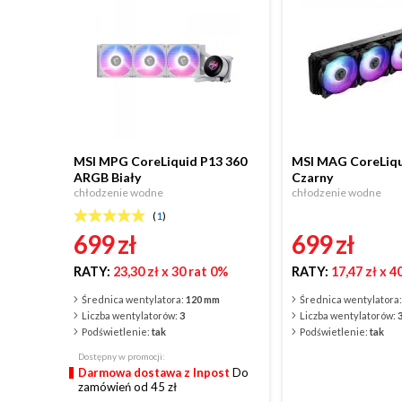
MSI MPG CoreLiquid P13 360
MSI MAG CoreLiqu
ARGB Biały
Czarny
chłodzenie wodne
chłodzenie wodne
(
1
)
699
zł
699
zł
RATY:
23,30 zł
x 30 rat 0%
RATY:
17,47 zł
x 4
Średnica wentylatora:
120 mm
Średnica wentylatora
Liczba wentylatorów:
3
Liczba wentylatorów:
Podświetlenie:
tak
Podświetlenie:
tak
Dostępny w promocji:
Darmowa dostawa z Inpost
Do
zamówień od 45 zł