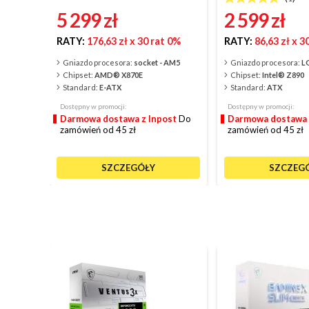
5 299
zł
2 599
zł
RATY:
176,63 zł
x 30 rat 0%
RATY:
86,63 zł
x 3
Gniazdo procesora:
socket - AM5
Gniazdo procesora:
L
Chipset:
AMD® X870E
Chipset:
Intel® Z890
Standard:
E-ATX
Standard:
ATX
Dostępny w promocji:
Dostępny w promocji:
Darmowa dostawa z Inpost
Do
Darmowa dostawa 
zamówień od 45 zł
zamówień od 45 zł
SZCZEGÓŁY
SZCZEG