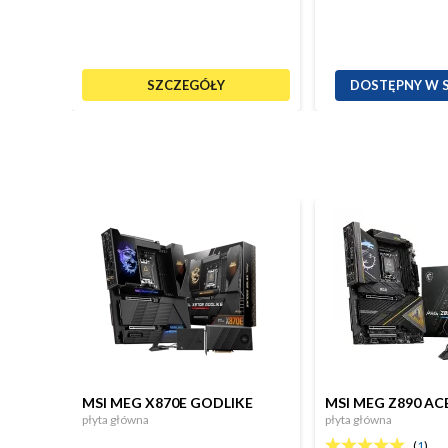
SZCZEGÓŁY
DOSTĘPNY W 
MSI MEG X870E GODLIKE
MSI MEG Z890 AC
płyta główna
płyta główna
(
1
)