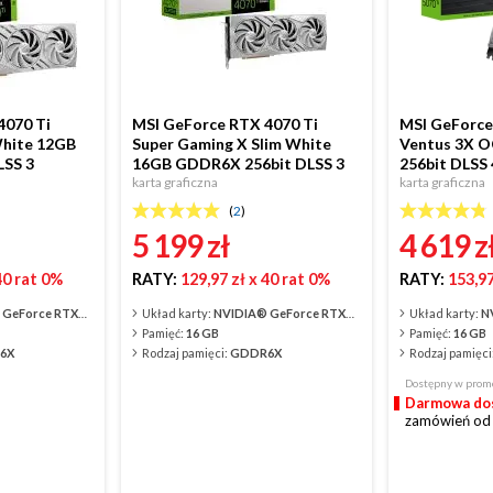
4070 Ti
MSI GeForce RTX 4070 Ti
MSI GeForce
hite 12GB
Super Gaming X Slim White
Ventus 3X 
LSS 3
16GB GDDR6X 256bit DLSS 3
256bit DLSS 
karta graficzna
karta graficzna
(
2
)
5 199
zł
4 619
z
40 rat 0%
RATY:
129,97 zł
x 40 rat 0%
RATY:
153,97
orce RTX™ 4070 Ti
Układ karty:
NVIDIA® GeForce RTX™ 4070 Ti Super
Układ karty:
NV
Pamięć:
16 GB
Pamięć:
16 GB
6X
Rodzaj pamięci:
GDDR6X
Rodzaj pamięci
Dostępny w promo
Darmowa dos
zamówień od 