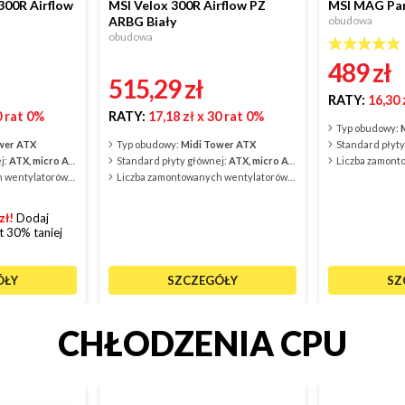
300R Airflow
MSI Velox 300R Airflow PZ
MSI MAG Pan
ARBG Biały
obudowa
obudowa
489
zł
515,29
zł
RATY:
16,30 
0 rat 0%
RATY:
17,18 zł
x 30 rat 0%
Typ obudowy:
wer ATX
Typ obudowy:
Midi Tower ATX
Standard płyty
j:
ATX, micro ATX, EATX, mini ITX
Standard płyty głównej:
ATX, micro ATX, mini ATX, mini ITX
Liczba zamontowanych wentylatorów:
4
Liczba zamontowanych wentylatorów:
3
zł!
Dodaj
t 30% taniej
ÓŁY
SZCZEGÓŁY
SZ
CHŁODZENIA CPU