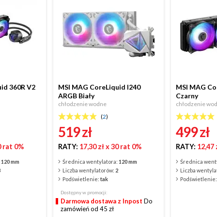
id 360R V2
MSI MAG CoreLiquid I240
MSI MAG Cor
ARGB Biały
Czarny
chłodzenie wodne
chłodzenie wo
(
2
)
519
zł
499
zł
0 rat 0%
RATY:
17,30 zł
x 30 rat 0%
RATY:
12,47 
:
120 mm
Średnica wentylatora:
120 mm
Średnica went
3
Liczba wentylatorów:
2
Liczba wentyl
Podświetlenie:
tak
Podświetlenie
Dostępny w promocji:
Darmowa dostawa z Inpost
Do
zamówień od 45 zł