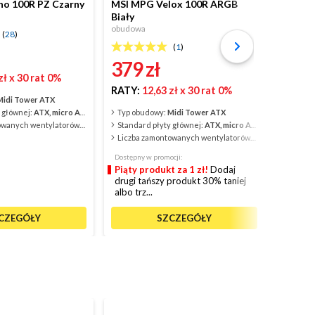
o 100R PZ Czarny
MSI MPG Velox 100R ARGB
MSI MA
Biały
obudow
obudowa
(
28
)
(
1
)
46
379
zł
zł
x 30 rat 0%
RATY:
RATY:
12,63 zł
x 30 rat 0%
Midi Tower ATX
Typ ob
 głównej:
ATX, micro ATX, ITX
Typ obudowy:
Midi Tower ATX
Standar
Liczba zamontowanych wentylatorów:
4
Standard płyty głównej:
ATX, micro ATX, mini ITX
Liczba zamontowanych wentylatorów:
4
Dostępny w promocji:
Piąty produkt za 1 zł!
Dodaj
drugi tańszy produkt 30% taniej
albo trz...
CZEGÓŁY
SZCZEGÓŁY