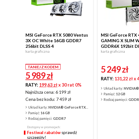
MSI GeForce RTX 5080 Ventus
MSI GeForce RTX 
3X OC White 16GB GDDR7
GAMING X SLIM W
256bit DLSS 4
GDDR6X 192bit D
karta graficzna
karta graficzna
5 249
zł
TANIEJ Z KODEM
5 989
zł
RATY:
131,22 zł
x 
RATY:
199,63 zł
x 30 rat 0%
Układ karty:
NVIDIA® GeF
Najniższa cena: 6 199 zł
Pamięć:
12 GB
Cena bez kodu:
7 459 zł
Rodzaj pamięci:
GDDR
Układ karty:
NVIDIA® GeForce RTX™ 5080
Pamięć:
16 GB
Rodzaj pamięci:
GDDR7
Dostępny w promocjach:
Festiwal rabatów
sprawdź
szczegóły!