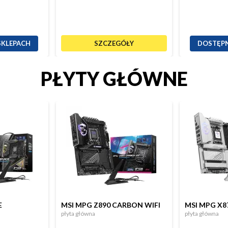
SKLEPACH
SZCZEGÓŁY
DOSTĘPN
PŁYTY GŁÓWNE
E
MSI MPG Z890 CARBON WIFI
MSI MPG X87
płyta główna
płyta główna