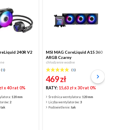
eLiquid 240R V2
MSI MAG CoreLiquid A15 360
MSI MA
ARGB Czarny
ARGB B
dne
chłodzenie wodne
chłodze
(
1
)
(
1
)
469
zł
41
zł
x 40 rat 0%
RATY:
15,63 zł
x 30 rat 0%
RATY:
ylatora:
120 mm
Średnica wentylatora:
120 mm
Średni
atorów:
2
Liczba wentylatorów:
3
Liczba
:
tak
Podświetlenie:
tak
Podświ