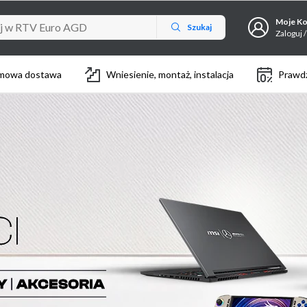
Moje K
Szukaj
Zaloguj /
mowa dostawa
Wniesienie, montaż, instalacja
Prawdz