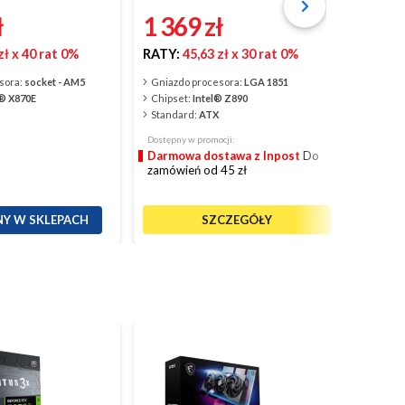
ł
1 369
zł
1 3
zł
x 40 rat 0%
RATY:
45,63 zł
x 30 rat 0%
RATY:
sora:
socket - AM5
Gniazdo procesora:
LGA 1851
 X870E
Chipset:
Intel® Z890
Gniazd
Standard:
ATX
Chipse
Standa
Dostępny w promocji:
Darmowa dostawa z Inpost
Do
Dostępny
zamówień od 45 zł
Darmo
zamówi
Y W SKLEPACH
SZCZEGÓŁY