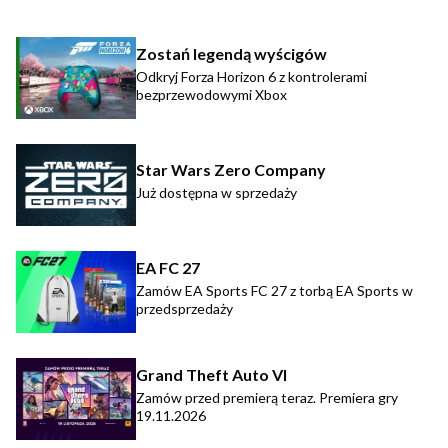
Zostań legendą wyścigów
Odkryj Forza Horizon 6 z kontrolerami
bezprzewodowymi Xbox
Star Wars Zero Company
Już dostępna w sprzedaży
EA FC 27
Zamów EA Sports FC 27 z torbą EA Sports w
przedsprzedaży
Grand Theft Auto VI
Zamów przed premierą teraz. Premiera gry
19.11.2026