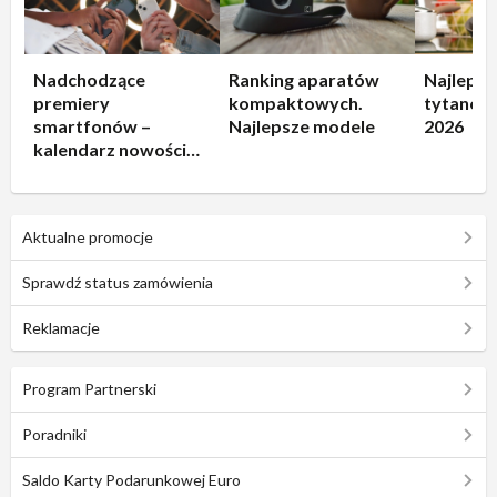
Nadchodzące
Ranking aparatów
Najlepsz
premiery
kompaktowych.
tytanowe
smartfonów –
Najlepsze modele
2026
kalendarz nowości
2026
Aktualne promocje
Sprawdź status zamówienia
Reklamacje
Program Partnerski
Poradniki
Saldo Karty Podarunkowej Euro