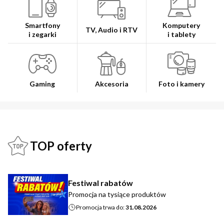
Smartfony
Komputery
TV, Audio i RTV
i zegarki
i tablety
Gaming
Akcesoria
Foto i kamery
TOP oferty
Festiwal rabatów
Promocja na tysiące produktów
Promocja trwa do:
31.08.2026