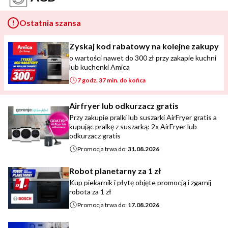
Ostatnia szansa
Zyskaj kod rabatowy na kolejne zakupy
o wartości nawet do 300 zł przy zakapie kuchni
lub kuchenki Amica
7 godz. 37 min. do końca
Airfryer lub odkurzacz gratis
Przy zakupie pralki lub suszarki AirFryer gratis a
kupując pralkę z suszarką: 2x AirFryer lub
odkurzacz gratis
Promocja trwa do:
31.08.2026
Robot planetarny za 1 zł
Kup piekarnik i płytę objęte promocją i zgarnij
robota za 1 zł
Promocja trwa do:
17.08.2026