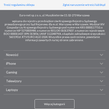
Treść regulaminu sklepu
Zgłoś naruszenie w treści lub błąd
Euro-net sp. z o. o., ul. Muszkieterów 15, 02-273 Warszawa
wpisana do rejestru przedsiębiorców Krajowego Rejestru Sądowego
prowadzonego przez Sąd Rejonowy dla m.st. Warszawy w Warszawie, Wydział XIV
Gospodarczy Krajowego Rejestru Sądowego pod numerem KRS 0000117710, o
numerze NIP 5270005984, o numerze REGON 010137837, o numerze rejestrowym
BDO 000011437, RPK 015856, UKNF 11224879/A, o kapitale zakładowym w wysokości
560 190 zł. RTV EURO AGD 2024. Wszystkie prawa zastrzeżone, powielanie
informacji zawartych na tej stronie zabronione.
Nowości
iPhone
Gaming
Telewizory
Laptopy
Więcej kategorii