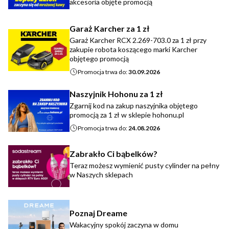
akcesoria objęte promocją
Garaż Karcher za 1 zł
Garaż Karcher RCX 2.269-703.0 za 1 zł przy
zakupie robota koszącego marki Karcher
objętego promocją
Promocja trwa do:
30.09.2026
Naszyjnik Hohonu za 1 zł
Zgarnij kod na zakup naszyjnika objętego
promocją za 1 zł w sklepie hohonu.pl
Promocja trwa do:
24.08.2026
Zabrakło Ci bąbelków?
Teraz możesz wymienić pusty cylinder na pełny
w Naszych sklepach
Poznaj Dreame
Wakacyjny spokój zaczyna w domu