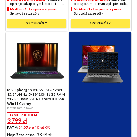
opinią o zakupionym laptopie i odb...
opinią o zakupionym laptopie i odb...
McAfee - 1 zł za pierwszy mies.
McAfee - 1 zł za pierwszy mies.
Sprawdź szczegóły
Sprawdź szczegóły
SZCZEGÓŁY
SZCZEGÓŁY
MSI Cyborg 15 B13WEKG-628PL
15,6"144Hz i5-13420H 16GB RAM
512GB Dysk SSD RTX5050 DLSS4
Win11 Czarny
laptop gamingowy
TANIEJ Z KODEM
3 799
zł
RATY:
94,97 zł
x 40 rat 0%
Najniższa cena: 3 949 zł