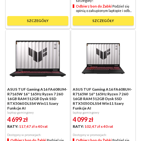
szczegóły!
Odbierz bon do Żabki
Podziel się
opinią o zakupionym laptopie i odb...
SZCZEGÓŁY
SZCZEGÓŁY
ASUS TUF Gaming A16 FA608UM-
ASUS TUF Gaming A16 FA608UH-
R7165W 16'' 165Hz Ryzen 7 260
R7165W 16" 165Hz Ryzen 7 260
16GB RAM 512GB Dysk SSD
16GB RAM 512GB Dysk SSD
RTX5060 DLSS4 Win11 Szary
RTX5050 DLSS4 Win11 Szary
Funkcje AI
Funkcje AI
laptop gamingowy
laptop gamingowy
4 699
zł
4 099
zł
RATY:
117,47 zł
x 40 rat
RATY:
102,47 zł
x 40 rat
Dostępny w promocjach:
Dostępny w promocjach:
Odbierz bon do Żabki
Podziel się
Odbierz bon do Żabki
Podziel się