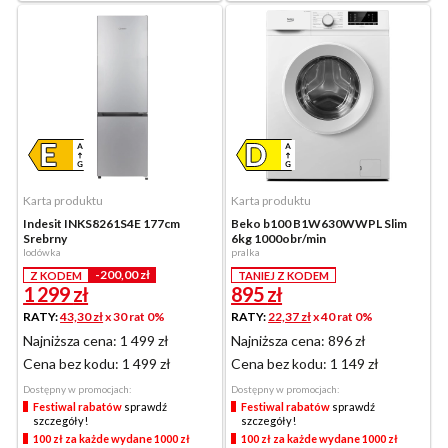
Karta produktu
Karta produktu
Indesit INKS8261S4E 177cm
Beko b100 B1W630WWPL Slim
Srebrny
6kg 1000obr/min
lodówka
pralka
-200,00 zł
Z KODEM
TANIEJ Z KODEM
1 299
zł
895
zł
RATY:
43,30 zł
x 30 rat 0%
RATY:
22,37 zł
x 40 rat 0%
Najniższa cena: 1 499 zł
Najniższa cena: 896 zł
Cena bez kodu:
1 499 zł
Cena bez kodu:
1 149 zł
Dostępny w promocjach:
Dostępny w promocjach:
Festiwal rabatów
sprawdź
Festiwal rabatów
sprawdź
szczegóły!
szczegóły!
100 zł za każde wydane 1000 zł
100 zł za każde wydane 1000 zł