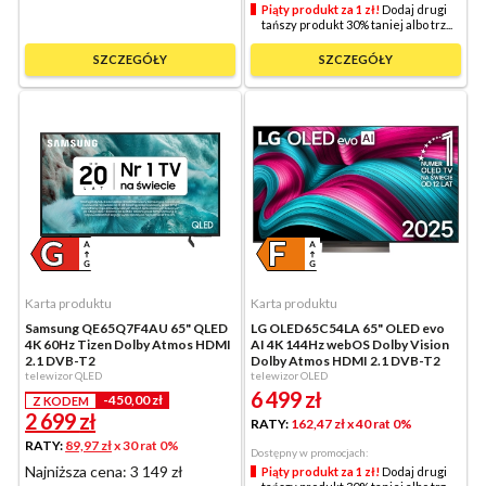
Piąty produkt za 1 zł!
Dodaj drugi
tańszy produkt 30% taniej albo trz...
SZCZEGÓŁY
SZCZEGÓŁY
Karta produktu
Karta produktu
Samsung QE65Q7F4AU 65" QLED
LG OLED65C54LA 65" OLED evo
4K 60Hz Tizen Dolby Atmos HDMI
AI 4K 144Hz webOS Dolby Vision
2.1 DVB-T2
Dolby Atmos HDMI 2.1 DVB-T2
telewizor QLED
telewizor OLED
6 499
zł
-450,00 zł
Z KODEM
2 699
zł
RATY:
162,47 zł
x 40 rat 0%
RATY:
89,97 zł
x 30 rat 0%
Dostępny w promocjach:
Najniższa cena: 3 149 zł
Piąty produkt za 1 zł!
Dodaj drugi