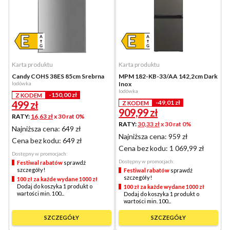
Karta produktu
Karta produktu
Candy COHS 38ES 85cm Srebrna
MPM 182-KB-33/AA 142,2cm Dark
lodówka
Inox
lodówka
-150,00 zł
Z KODEM
499
zł
-49,01 zł
Z KODEM
909,99
zł
RATY:
16,63 zł
x 30 rat 0%
RATY:
30,33 zł
x 30 rat 0%
Najniższa cena: 649 zł
Najniższa cena: 959 zł
Cena bez kodu:
649 zł
Cena bez kodu:
1 069,99 zł
Dostępny w promocjach:
Dostępny w promocjach:
Festiwal rabatów
sprawdź
szczegóły!
Festiwal rabatów
sprawdź
szczegóły!
100 zł za każde wydane 1000 zł
Dodaj do koszyka 1 produkt o
100 zł za każde wydane 1000 zł
wartości min. 100...
Dodaj do koszyka 1 produkt o
wartości min. 100...
SZCZEGÓŁY
SZCZEGÓŁY