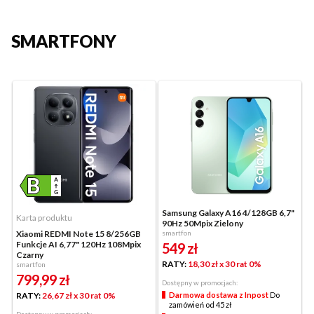
SMARTFONY
Samsung Galaxy A16 4/128GB 6,7"
Karta produktu
90Hz 50Mpix Zielony
Xiaomi REDMI Note 15 8/256GB
smartfon
Funkcje AI 6,77" 120Hz 108Mpix
549
zł
Czarny
RATY:
18,30 zł
x 30 rat 0%
smartfon
799,99
zł
Dostępny w promocjach:
RATY:
26,67 zł
x 30 rat 0%
Darmowa dostawa z Inpost
Do
zamówień od 45 zł
Dostępny w promocjach: