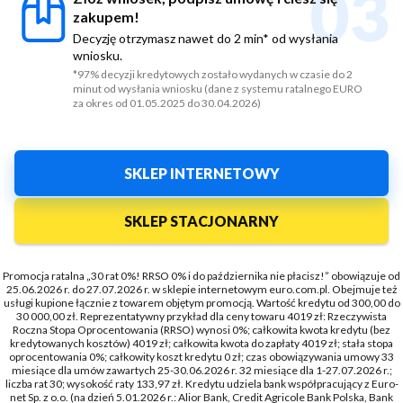
03
zakupem!
Decyzję otrzymasz nawet do 2 min* od wysłania
wniosku.
*97% decyzji kredytowych zostało wydanych w czasie do 2
minut od wysłania wniosku (dane z systemu ratalnego EURO
za okres od 01.05.2025 do 30.04.2026)
SKLEP INTERNETOWY
SKLEP STACJONARNY
Promocja ratalna „30 rat 0%! RRSO 0% i do października nie płacisz!” obowiązuje od
25.06.2026 r. do 27.07.2026 r. w sklepie internetowym euro.com.pl. Obejmuje też
usługi kupione łącznie z towarem objętym promocją. Wartość kredytu od 300,00 do
30 000,00 zł. Reprezentatywny przykład dla ceny towaru 4019 zł: Rzeczywista
Roczna Stopa Oprocentowania (RRSO) wynosi 0%; całkowita kwota kredytu (bez
kredytowanych kosztów) 4019 zł; całkowita kwota do zapłaty 4019 zł; stała stopa
oprocentowania 0%; całkowity koszt kredytu 0 zł; czas obowiązywania umowy 33
miesiące dla umów zawartych 25-30.06.2026 r. 32 miesiące dla 1-27.07.2026 r.;
liczba rat 30; wysokość raty 133,97 zł. Kredytu udziela bank współpracujący z Euro-
net Sp. z o.o. (na dzień 5.01.2026 r.: Alior Bank, Credit Agricole Bank Polska, Bank