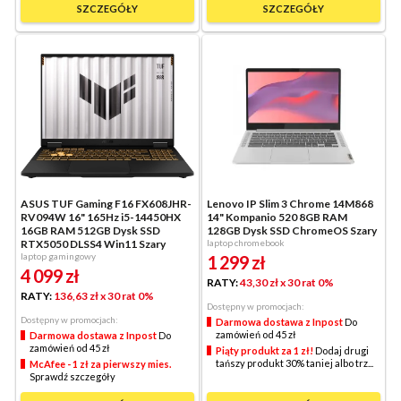
SZCZEGÓŁY
SZCZEGÓŁY
ASUS TUF Gaming F16 FX608JHR-
Lenovo IP Slim 3 Chrome 14M868
RV094W 16" 165Hz i5-14450HX
14" Kompanio 520 8GB RAM
16GB RAM 512GB Dysk SSD
128GB Dysk SSD ChromeOS Szary
RTX5050 DLSS4 Win11 Szary
laptop chromebook
laptop gamingowy
1 299
zł
4 099
zł
RATY:
43,30 zł
x 30 rat 0%
RATY:
136,63 zł
x 30 rat 0%
Dostępny w promocjach:
Dostępny w promocjach:
Darmowa dostawa z Inpost
Do
zamówień od 45 zł
Darmowa dostawa z Inpost
Do
zamówień od 45 zł
Piąty produkt za 1 zł!
Dodaj drugi
tańszy produkt 30% taniej albo trz...
McAfee - 1 zł za pierwszy mies.
Sprawdź szczegóły