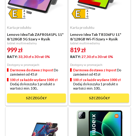
Karta produktu
Karta produktu
Lenovo IdeaTab ZAFR0141PL 11"
Lenovo Idea Tab TB336FU 11"
8/128GB 5G Szary + Rysik
8/128GB Wi-Fi Szary + Rysik
tablet multimedialny
tablet multimedialny
999
zł
819
zł
RATY:
33,30 zł
x 30 rat 0%
RATY:
27,30 zł
x 30 rat 0%
Dostępny w promocjach:
Dostępny w promocjach:
Darmowa dostawa z Inpost
Do
Darmowa dostawa z Inpost
Do
zamówień od 45 zł
zamówień od 45 zł
100 zł za każde wydane 1000 zł
100 zł za każde wydane 1000 zł
Dodaj do koszyka 1 produkt o
Dodaj do koszyka 1 produkt o
wartości min. 100...
wartości min. 100...
SZCZEGÓŁY
SZCZEGÓŁY