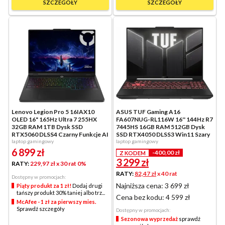
SZCZEGÓŁY
SZCZEGÓŁY
Lenovo Legion Pro 5 16IAX10
ASUS TUF Gaming A16
OLED 16" 165Hz Ultra 7 255HX
FA607NUG-RL116W 16'' 144Hz R7
32GB RAM 1TB Dysk SSD
7445HS 16GB RAM 512GB Dysk
RTX5060 DLSS4 Czarny Funkcje AI
SSD RTX4050 DLSS3 Win11 Szary
laptop gamingowy
laptop gamingowy
6 899
zł
-400,00 zł
Z KODEM
3 299
zł
RATY:
229,97 zł
x 30 rat 0%
RATY:
82,47 zł
x 40 rat
Dostępny w promocjach:
Najniższa cena: 3 699 zł
Piąty produkt za 1 zł!
Dodaj drugi
tańszy produkt 30% taniej albo trz...
Cena bez kodu:
4 599 zł
McAfee - 1 zł za pierwszy mies.
Sprawdź szczegóły
Dostępny w promocjach:
Sezonowa wyprzedaż
sprawdź