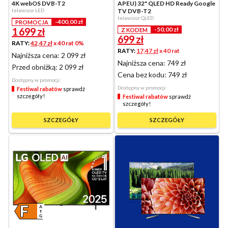
4K webOS DVB-T2
APEU) 32" QLED HD Ready Google
telewizor LED
TV DVB-T2
telewizor QLED
-400,00 zł
PROMOCJA
1 699
zł
-50,00 zł
Z KODEM
699
zł
RATY:
42,47 zł
x 40 rat 0%
RATY:
17,47 zł
x 40 rat
Najniższa cena: 2 099 zł
Najniższa cena: 749 zł
Przed obniżką:
2 099 zł
Cena bez kodu:
749 zł
Dostępny w promocji:
Dostępny w promocji:
Festiwal rabatów
sprawdź
szczegóły!
Festiwal rabatów
sprawdź
szczegóły!
SZCZEGÓŁY
SZCZEGÓŁY