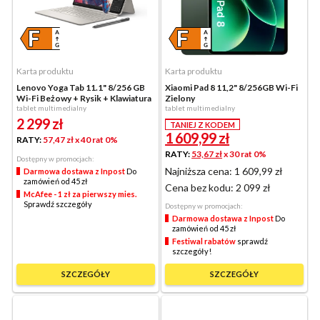
Karta produktu
Karta produktu
Lenovo Yoga Tab 11.1" 8/256 GB
Xiaomi Pad 8 11,2" 8/256GB Wi-Fi
Wi-Fi Beżowy + Rysik + Klawiatura
Zielony
tablet multimedialny
tablet multimedialny
2 299
zł
TANIEJ Z KODEM
1 609,99
zł
RATY:
57,47 zł
x 40 rat 0%
RATY:
53,67 zł
x 30 rat 0%
Dostępny w promocjach:
Najniższa cena: 1 609,99 zł
Darmowa dostawa z Inpost
Do
zamówień od 45 zł
Cena bez kodu:
2 099 zł
McAfee - 1 zł za pierwszy mies.
Sprawdź szczegóły
Dostępny w promocjach:
Darmowa dostawa z Inpost
Do
zamówień od 45 zł
Festiwal rabatów
sprawdź
szczegóły!
SZCZEGÓŁY
SZCZEGÓŁY