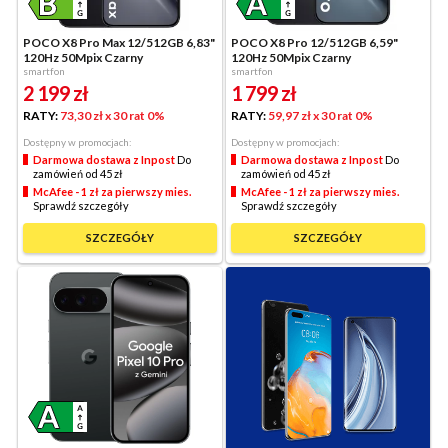
POCO X8 Pro Max 12/512GB 6,83"
POCO X8 Pro 12/512GB 6,59"
120Hz 50Mpix Czarny
120Hz 50Mpix Czarny
smartfon
smartfon
2 199
zł
1 799
zł
RATY:
73,30 zł
x 30 rat 0%
RATY:
59,97 zł
x 30 rat 0%
Dostępny w promocjach:
Dostępny w promocjach:
Darmowa dostawa z Inpost
Do
Darmowa dostawa z Inpost
Do
zamówień od 45 zł
zamówień od 45 zł
McAfee - 1 zł za pierwszy mies.
McAfee - 1 zł za pierwszy mies.
Sprawdź szczegóły
Sprawdź szczegóły
SZCZEGÓŁY
SZCZEGÓŁY