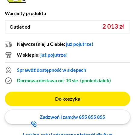
Warianty produktu
2 013 zł
Outlet od
Najwcześniej u Ciebie:
już pojutrze!
W sklepie:
już pojutrze!
Sprawdź dostępność w sklepach
Darmowa dostawa
od: 10 sie. (poniedziałek)
Do koszyka
Zadzwoń i zamów 855 855 855
Leasing, raty i odroczona płatność dla firm