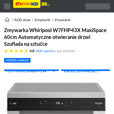
AGD duże
Zmywarki
Zmywarki
Zmywarka Whirlpool W7FHP43X MaxiSpace
60cm Automatyczne otwieranie drzwi
Szuflada na sztućce
4.8 gwiazdek
4.8
406 opinii
nr kat. 1293459
STREFA OKAZJI
FESTIWAL RABATÓW
100 ZŁ ZA KAŻDE
WYDANE 1000 ZŁ