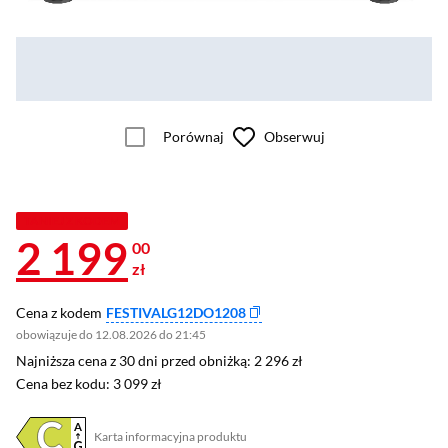
Porównaj
Obserwuj
TANIEJ Z KODEM
2 199
00
zł
Cena z kodem
FESTIVALG12DO1208
obowiązuje do 12.08.2026 do 21:45
Najniższa cena z 30 dni przed obniżką: 2 296 zł
Najniższa cena z 30 dni przed obniżką:
2 296 zł
Cena bez kodu: 3 099 zł
Cena bez kodu:
3 099 zł
Karta informacyjna produktu
Plik w formacie pdf
(otworzy się w nowym oknie)