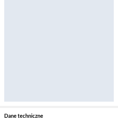
Zostałeś przeniesiony do danych technicznych produktu
Dane techniczne