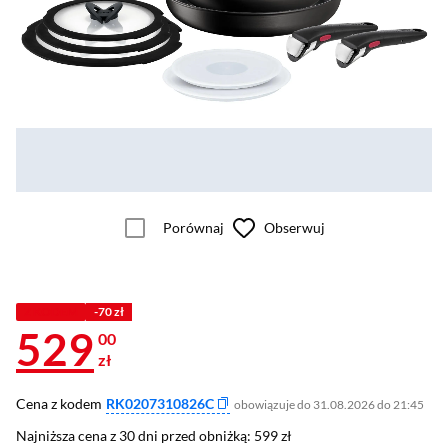
Porównaj
Obserwuj
Z KODEM
-70 zł
529
00
zł
Cena z kodem
RK0207310826C
obowiązuje do 31.08.2026 do 21:45
Najniższa cena z 30 dni przed obniżką: 599 zł
Najniższa cena z 30 dni przed obniżką:
599 zł