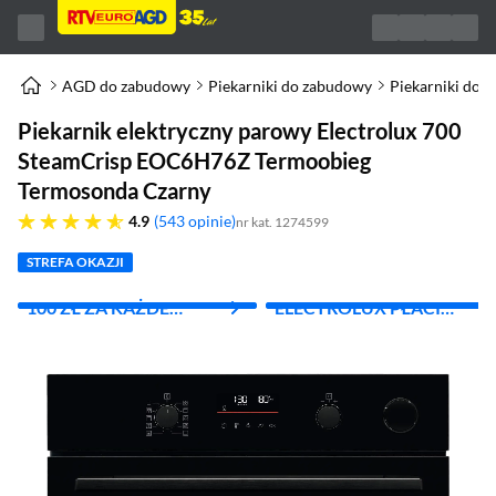
AGD do zabudowy
Piekarniki do zabudowy
Piekarniki do 
Piekarnik elektryczny parowy Electrolux 700
SteamCrisp EOC6H76Z Termoobieg
Termosonda Czarny
4.9 gwiazdek
4.9
543 opinie
nr kat. 1274599
STREFA OKAZJI
100 ZŁ ZA KAŻDE
ELECTROLUX PŁACI
WYDANE 1000 ZŁ
TWOJE RACHUNKI