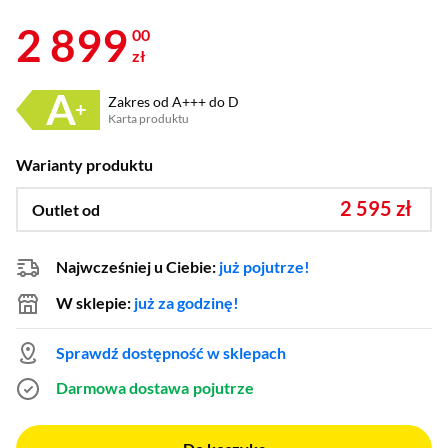
2 899
00
zł
Zakres od A+++ do D
Karta produktu
Plik w formacie PDF
(otworzy się w nowym oknie)
Warianty produktu
2 595 zł
Outlet od
Najwcześniej u Ciebie:
już pojutrze!
W sklepie:
już za godzinę!
Sprawdź dostępność w sklepach
Darmowa dostawa
pojutrze