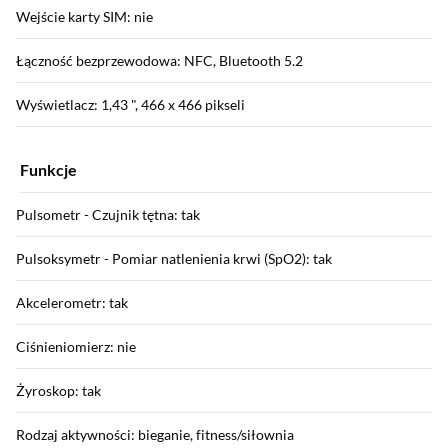
Wejście karty SIM: nie
Łączność bezprzewodowa: NFC, Bluetooth 5.2
Wyświetlacz: 1,43 ", 466 x 466 pikseli
Funkcje
Pulsometr - Czujnik tętna: tak
Pulsoksymetr - Pomiar natlenienia krwi (SpO2): tak
Akcelerometr: tak
Ciśnieniomierz: nie
Żyroskop: tak
Rodzaj aktywności: bieganie, fitness/siłownia