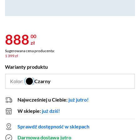
888
00
zł
Sugerowana cena producenta:
1 399 zł
Warianty produktu
Kolor:
Czarny
…
Najwcześniej u Ciebie:
już jutro!
W sklepie:
już dziś!
Sprawdź dostępność w sklepach
Darmowa dostawa
jutro