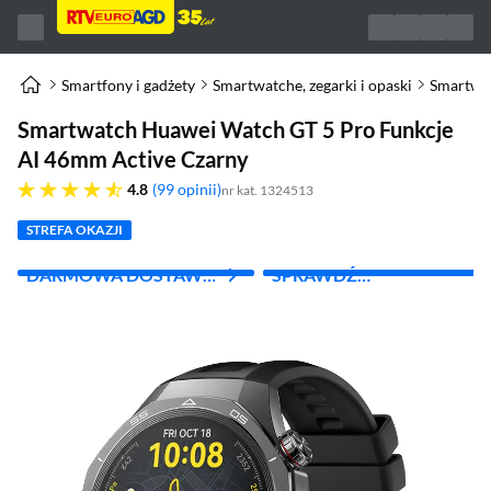
Smartfony i gadżety
Smartwatche, zegarki i opaski
Smartwa
Smartwatch Huawei Watch GT 5 Pro Funkcje
AI 46mm Active Czarny
4.8 gwiazdek
4.8
99 opinii
nr kat. 1324513
STREFA OKAZJI
DARMOWA DOSTAWA
SPRAWDŹ
Z INPOST
ABONAMENT