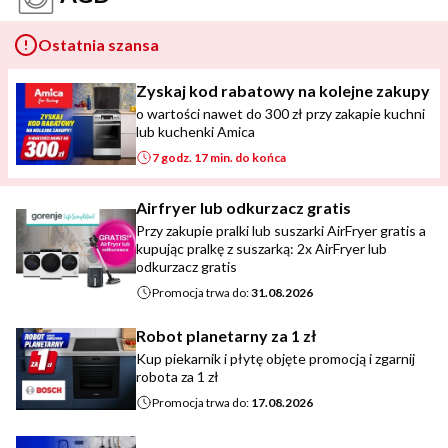
Ostatnia szansa
Zyskaj kod rabatowy na kolejne zakupy
o wartości nawet do 300 zł przy zakapie kuchni
lub kuchenki Amica
7 godz. 17 min. do końca
Airfryer lub odkurzacz gratis
Przy zakupie pralki lub suszarki AirFryer gratis a
kupując pralkę z suszarką: 2x AirFryer lub
odkurzacz gratis
Promocja trwa do:
31.08.2026
Robot planetarny za 1 zł
Kup piekarnik i płytę objęte promocją i zgarnij
robota za 1 zł
Promocja trwa do:
17.08.2026