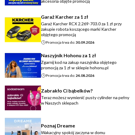
akcesoria objęte promocją
Garaż Karcher za 1 zł
Garaż Karcher RCX 2.269-703.0 za 1 zł przy
zakupie robota koszącego marki Karcher
objętego promocją
Promocja trwa do:
30.09.2026
Naszyjnik Hohonu za 1 zł
Zgarnij kod na zakup naszyjnika objętego
promocją za 1 zł w sklepie hohonu.pl
Promocja trwa do:
24.08.2026
Zabrakło Ci bąbelków?
Teraz możesz wymienić pusty cylinder na pełny
w Naszych sklepach
Poznaj Dreame
Wakacyjny spokój zaczyna w domu