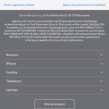
Treść regulaminu sklepu
Zgłoś naruszenie w treści lub błąd
Euro-net sp. z o. o., ul. Muszkieterów 15, 02-273 Warszawa
wpisana do rejestru przedsiębiorców Krajowego Rejestru Sądowego
prowadzonego przez Sąd Rejonowy dla m.st. Warszawy w Warszawie, Wydział XIV
Gospodarczy Krajowego Rejestru Sądowego pod numerem KRS 0000117710, o
numerze NIP 5270005984, o numerze REGON 010137837, o numerze rejestrowym
BDO 000011437, RPK 015856, UKNF 11224879/A, o kapitale zakładowym w wysokości
560 190 zł. RTV EURO AGD 2024. Wszystkie prawa zastrzeżone, powielanie
informacji zawartych na tej stronie zabronione.
Nowości
iPhone
Gaming
Telewizory
Laptopy
Więcej kategorii