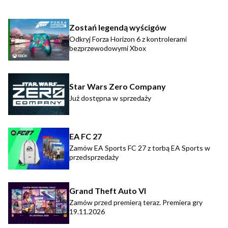
Zostań legendą wyścigów
Odkryj Forza Horizon 6 z kontrolerami
bezprzewodowymi Xbox
Star Wars Zero Company
Już dostępna w sprzedaży
EA FC 27
Zamów EA Sports FC 27 z torbą EA Sports w
przedsprzedaży
Grand Theft Auto VI
Zamów przed premierą teraz. Premiera gry
19.11.2026