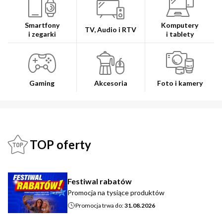
Smartfony
Komputery
TV, Audio i RTV
i zegarki
i tablety
Gaming
Akcesoria
Foto i kamery
TOP oferty
Festiwal rabatów
Promocja na tysiące produktów
Promocja trwa do:
31.08.2026