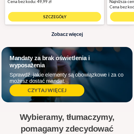
Cena bez kodu:
49,99 zł
Najniższa cen
Cena bez ko
SZCZEGÓŁY
Zobacz więcej
Mandaty za brak oświetlenia i
wyposażenia
Sprawdź, jakie elementy są obowiązkowe i za co
możesz dostać mandat.
CZYTAJ WIĘCEJ
Wybieramy, tłumaczymy,
pomagamy zdecydować