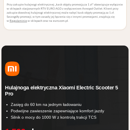
Przy zakupie hulajnogi elektrycznej „kask objęty promocją za 1 zł” obowiązuje wyłącznie
w sklepach stacjonarnych RTV EURO AGD z wyłączeniem Annopol Outlet. Klient przy
zakupie dowolnej hulajnogi elektrycznej może nabyć kask objęty promocją za 1 zł.
Szczegóły promocji, w tym zasady jej łączenia się z innymi promocjami, znajdują się
w
Regulaminie
w sklepach oraz na euro.com.pl.
Hulajnoga elektryczna Xiaomi Electric Scooter 5
Pro
Zasięg do 60 km na jednym ładowaniu
Podwójne zawieszenie zapewniające komfort jazdy
Silnik o mocy do 1000 W z kontrolą trakcji TCS