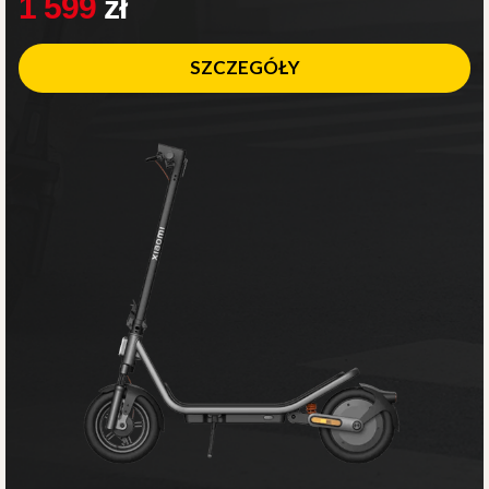
1 599
zł
SZCZEGÓŁY