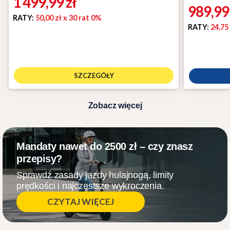
1 499,99
zł
989,9
RATY:
50,00 zł
x 30 rat 0%
RATY:
24,75
SZCZEGÓŁY
Zobacz więcej
Mandaty nawet do 2500 zł – czy znasz
przepisy?
Sprawdź zasady jazdy hulajnogą, limity
prędkości i najczęstsze wykroczenia.
CZYTAJ WIĘCEJ