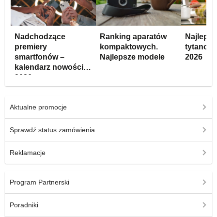
Nadchodzące
Ranking aparatów
Najlepsz
premiery
kompaktowych.
tytanowe
smartfonów –
Najlepsze modele
2026
kalendarz nowości
2026
Aktualne promocje
Sprawdź status zamówienia
Reklamacje
Program Partnerski
Poradniki