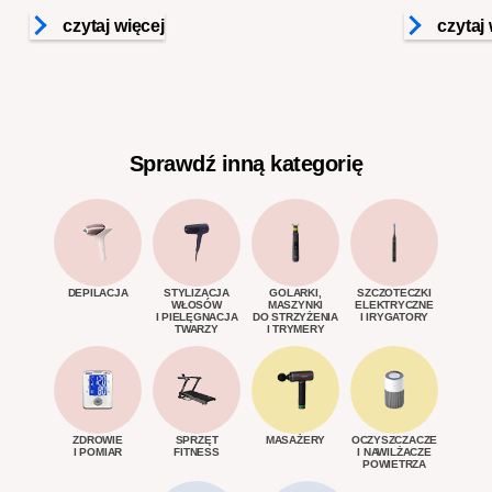
frajdę z jaz
czytaj więcej
Sprawdź inną kategorię
DEPILACJA
STYLIZACJA
GOLARKI,
SZCZOTECZKI
WŁOSÓW
MASZYNKI
ELEKTRYCZNE
I PIELĘGNACJA
DO STRZYŻENIA
I IRYGATORY
TWARZY
I TRYMERY
ZDROWIE
SPRZĘT
MASAŻERY
OCZYSZCZACZE
I POMIAR
FITNESS
I NAWILŻACZE
POWIETRZA