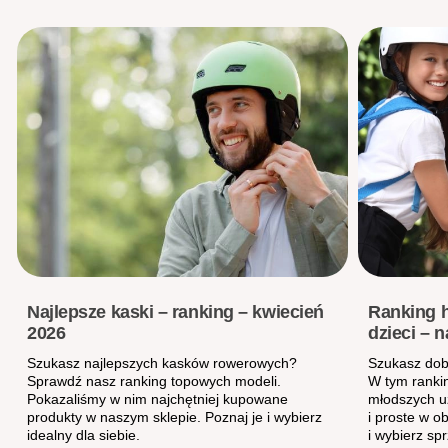
Najlepsze kaski – ranking – kwiecień
Ranking h
2026
dzieci – 
Szukasz najlepszych kasków rowerowych?
Szukasz dobr
Sprawdź nasz ranking topowych modeli.
W tym ranki
Pokazaliśmy w nim najchętniej kupowane
młodszych użytk
produkty w naszym sklepie. Poznaj je i wybierz
i proste w o
idealny dla siebie.
i wybierz sp