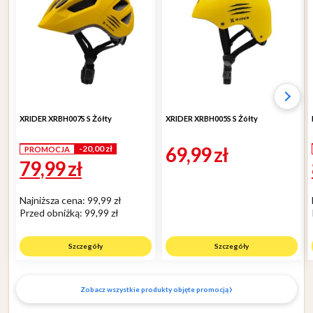
XRIDER XRBH007S S Żółty
XRIDER XRBH005S S Żółty
69,99
zł
-20,00 zł
PROMOCJA
79,99
zł
Najniższa cena: 99,99 zł
Przed obniżką:
99,99 zł
Szczegóły
Szczegóły
›
Zobacz wszystkie produkty objęte promocją