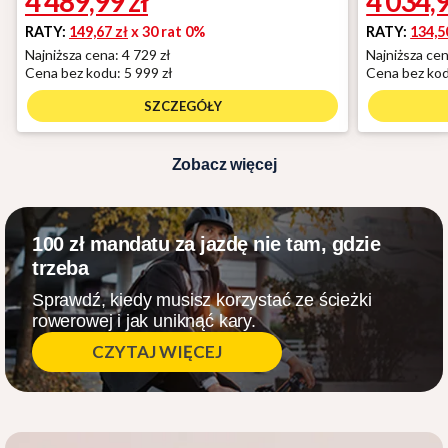
4 489,99
zł
4 034,
RATY:
149,67 zł
x 30 rat 0%
RATY:
134,5
Najniższa cena: 4 729 zł
Najniższa cen
Cena bez kodu:
5 999 zł
Cena bez ko
SZCZEGÓŁY
Zobacz więcej
100 zł mandatu za jazdę nie tam, gdzie
trzeba
Sprawdź, kiedy musisz korzystać ze ścieżki
rowerowej i jak uniknąć kary.
CZYTAJ WIĘCEJ