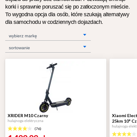
korki i sprawnie poruszać się po zatłoczonym mieście.
To wygodna opcja dla osób, które szukają alternatywy
dla samochodu w codziennych dojazdach.
wybierz markę
sortowanie
XRIDER M10 Czarny
Xiaomi Elec
hulajnoga elektryczna
25km 10" Cz
hulajnoga elek
(
76
)