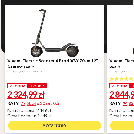
Xiaomi Electric Scooter 6 Pro 400W 70km 12"
Xiaomi Elec
Czarno-szary
Szary
hulajnoga elektryczna
hulajnoga elek
-124,01 zł
-
Z KODEM
Z KODEM
2 324,99
zł
2 844,
RATY:
77,50 zł
x 30 rat 0%
RATY:
94,83
Najniższa cena: 2 449 zł
Najniższa cen
Cena bez kodu:
2 449 zł
Cena bez ko
SZCZEGÓŁY