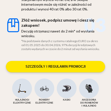
internetowym może się różnić w zależności od
produktu i wynosi 40 rat 0% albo 30 rat 0%.
03
Złóż wniosek, podpisz umowę i ciesz się
zakupem!
Decyzję otrzymasz nawet do 2 min* od wysłania
wniosku.
*Na podstawie danych z systemu ratalnego EURO za okres
od 01.05.2025 do 30.04.2026, 97% decyzji kredytowych
zostało wydanych w czasie do 2 minut od wysłania wniosku.
SZCZEGÓŁY I REGULAMIN PROMOCJI
HULAJNOGI
ROWERY
KASKI
AKCESORIA
ELEKTRYCZNE
ELEKTRYCZNE
DO ROWERÓW
I HULAJNOG