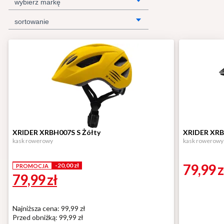
wybierz markę
sortowanie
XRIDER XRBH007S S Żółty
XRIDER XRB
kask rowerowy
kask rowerowy
79,99
z
-20,00 zł
PROMOCJA
79,99
zł
Najniższa cena: 99,99 zł
Przed obniżką:
99,99 zł