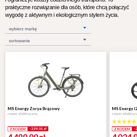
praktyczne rozwiązanie dla osób, które chcą połączyć
wygodę z aktywnym i ekologicznym stylem życia.
wybierz markę
sortowanie
MS Energy Zorya Brązowy
MS Energy 
rower elektryczny
rower elektryc
-239,01 zł
-
Z KODEM
Z KODEM