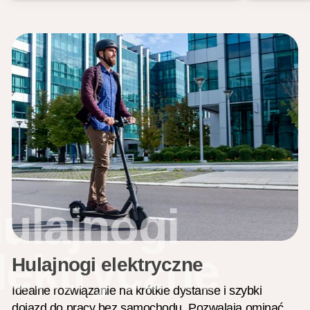
ulajnogi
lektryczne
Hulajnogi elektryczne
Idealne rozwiązanie na krótkie dystanse i szybki
dojazd do pracy bez samochodu. Pozwalają ominąć