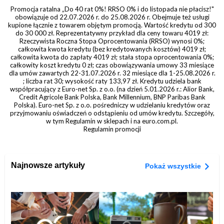
Promocja ratalna „Do 40 rat 0%! RRSO 0% i do listopada nie płacisz!"
obowiązuje od 22.07.2026 r. do 25.08.2026 r. Obejmuje też usługi
kupione łącznie z towarem objętym promocją. Wartość kredytu od 300
do 30 000 zł. Reprezentatywny przykład dla ceny towaru 4019 zł:
Rzeczywista Roczna Stopa Oprocentowania (RRSO) wynosi 0%;
całkowita kwota kredytu (bez kredytowanych kosztów) 4019 zł;
całkowita kwota do zapłaty 4019 zł; stała stopa oprocentowania 0%;
całkowity koszt kredytu 0 zł; czas obowiązywania umowy 33 miesiące
dla umów zawartych 22-31.07.2026 r. 32 miesiące dla 1-25.08.2026 r.
; liczba rat 30; wysokość raty 133,97 zł. Kredytu udziela bank
współpracujący z Euro-net Sp. z o.o. (na dzień 5.01.2026 r.: Alior Bank,
Credit Agricole Bank Polska, Bank Millennium, BNP Paribas Bank
Polska). Euro-net Sp. z o.o. pośredniczy w udzielaniu kredytów oraz
przyjmowaniu oświadczeń o odstąpieniu od umów kredytu. Szczegóły,
w tym Regulamin w sklepach i na euro.com.pl.
Regulamin promocji
Najnowsze artykuły
Pokaż wszystkie