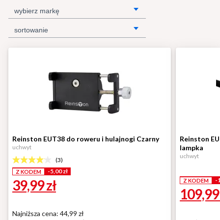
wybierz markę
sortowanie
Reinston EUT38 do roweru i hulajnogi Czarny
Reinston EU
uchwyt
lampka
uchwyt
(
3
)
-5,00 zł
Z KODEM
-
39,99
zł
Z KODEM
109,9
Najniższa cena: 44,99 zł