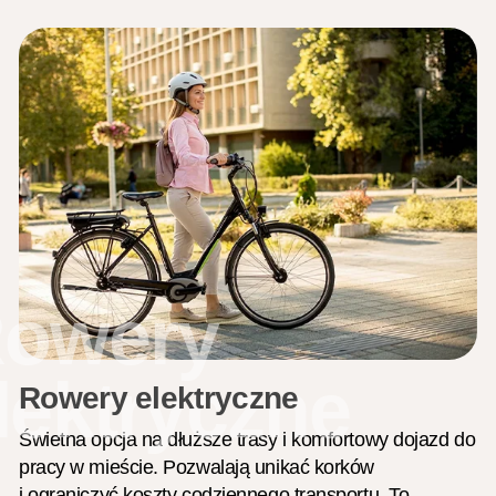
owery
lektryczne
Rowery elektryczne
Świetna opcja na dłuższe trasy i komfortowy dojazd do
pracy w mieście. Pozwalają unikać korków
i ograniczyć koszty codziennego transportu. To