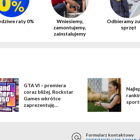
dziwe raty 0%
Wniesiemy,
Odbieramy zu
zamontujemy,
sprzęt
zainstalujemy
GTA VI – premiera
Najle
coraz bliżej. Rockstar
ranki
Games wkrótce
sport
zaprezentuję
rozgrywkę!
Formularz kontaktowy