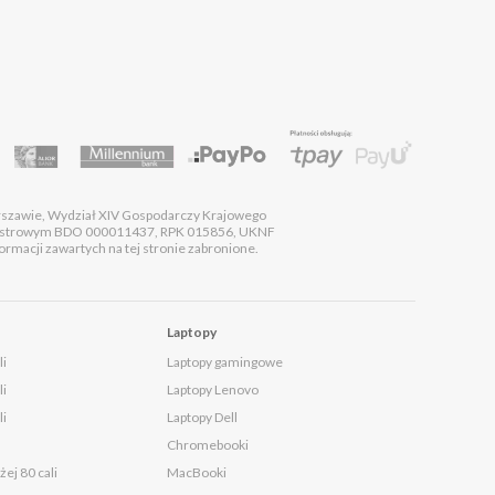
rszawie, Wydział XIV Gospodarczy Krajowego
estrowym BDO 000011437, RPK 015856, UKNF
macji zawartych na tej stronie zabronione.
Laptopy
li
Laptopy gamingowe
li
Laptopy Lenovo
li
Laptopy Dell
Chromebooki
ej 80 cali
MacBooki