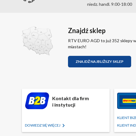
niedz. handl. 9:00-18:00
Znajdź sklep
RTV EURO AGD to już 352 sklepy 
miastach!
ZNAJDŹ NAJBLIŻSZY SKLEP
Kontakt dla firm
i instytucji
KLIENT B
DOWIEDZ SIĘ WIĘCEJ
KLIENT I