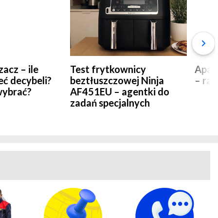
acz – ile
Test frytkownicy
Apar
eć decybeli?
beztłuszczowej Ninja
– ra
wybrać?
AF451EU – agentki do
zadań specjalnych