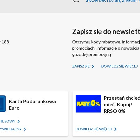
SKONTAKTUJ SIĘ Z NAMI
Zapisz się do newslet
w 188
Otrzymuj kody rabatowe, informacj
promocjach, informacje o nowości
gazetkę promocyjną
ZAPISZ SIĘ
DOWIEDZ SIĘ WIĘCEJ
Przestań chcieć,
Karta Podarunkowa
mieć. Kupuj!
Euro
RRSO 0%
IZNESOWY
NDYWIDUALNY
DOWIEDZ SIĘ WIĘCEJ