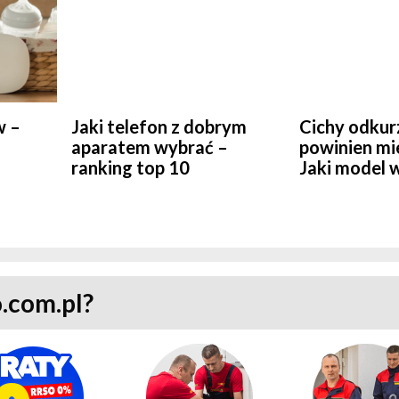
w –
Jaki telefon z dobrym
Cichy odkurz
aparatem wybrać –
powinien mi
ranking top 10
Jaki model 
.com.pl?