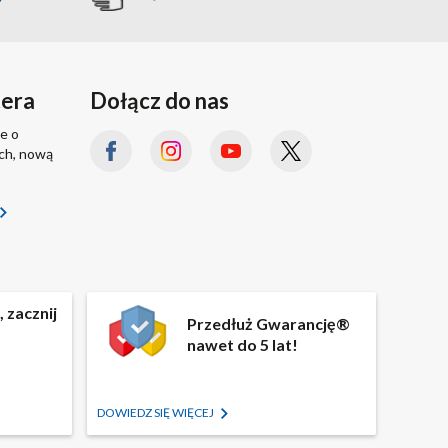
tera
Dołącz do nas
e o
ach, nową
 zacznij
Przedłuż Gwarancję®
nawet do 5 lat!
DOWIEDZ SIĘ WIĘCEJ