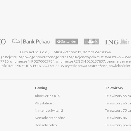
Euro-net Sp. z o.o., ul. Muszkieterów 15, 02-273 Warszawa
wego Rejestru Sądowego prowadzonego przez Sąd Rejonowy dla m.st. Warszawy w Wa
17710, o numerze NIP 5270005984, o numerze REGON 010137837, o numerze rej
ości 560 190 zł. RTV EURO AGD 2024. Wszystkie prawa zastrzeżone, powielanie infor
Gaming
Telewizory
Xbox Series X i S
Telewizory 55 ca
Playstation 5
Telewizory 65 ca
Nintendo Switch 2
Telewizory 75 ca
Konsole przenośne
Telewizory 4K
Konsole retro
Telewizory powyż