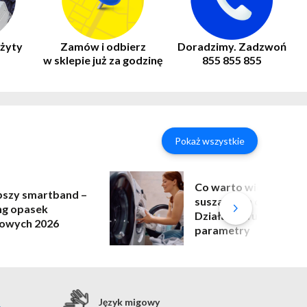
żyty
Zamów i odbierz
Doradzimy. Zadzwoń
w sklepie już za godzinę
855 855 855
Pokaż wszystkie
Co warto wiedzieć o
pszy smartband –
suszarkach do prania
ng opasek
Działanie, funkcje i
owych 2026
parametry
Język migowy