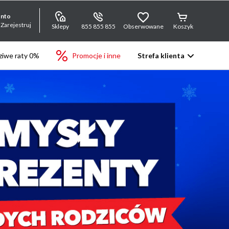
onto
 Zarejestruj
Sklepy
855 855 855
Obserwowane
Koszyk
iwe raty 0%
Promocje i inne
Strefa klienta