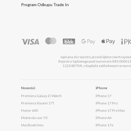
Program Odkupu Trade In
wpisana do rejestru przedsiębiorców Krajo
Rejestru Sądowego pod numerem KRS 00001
11224879/A, o kapitale zakładowym w wysok
Nowości
iPhone
Premiera Galaxy Z i Watch
iPhone 17
Premiera Xiaomi 17T
iPhone 17 Pro
Honor 600
iPhone 17 Pro Max
Motorola razr 70
iPhone Air
MacBook Neo
iPhone 17e