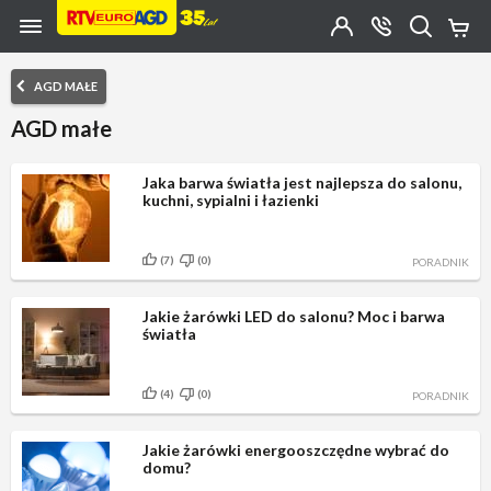
Przejdź do zawartości strony
Przejdź do wyszukiwarki
Przejdź do kategorii
Przejdź do stopki
Moje
OTWÓRZ
MENU
Konto
Koszy
KONTAKT
(0)
Jakiego
AGD MAŁE
produktu
szukasz?
AGD małe
Jaka barwa światła jest najlepsza do salonu,
kuchni, sypialni i łazienki
(7)
(0)
PORADNIK
Jakie żarówki LED do salonu? Moc i barwa
światła
(4)
(0)
PORADNIK
Jakie żarówki energooszczędne wybrać do
domu?