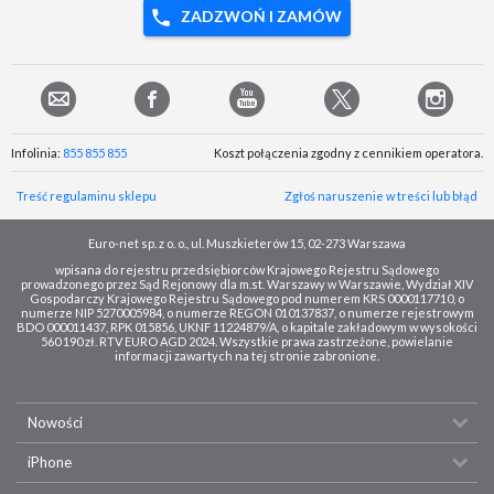
ZADZWOŃ I ZAMÓW
Infolinia:
855 855 855
Koszt połączenia zgodny z cennikiem operatora.
Treść regulaminu sklepu
Zgłoś naruszenie w treści lub błąd
Euro-net sp. z o. o., ul. Muszkieterów 15, 02-273 Warszawa
wpisana do rejestru przedsiębiorców Krajowego Rejestru Sądowego
prowadzonego przez Sąd Rejonowy dla m.st. Warszawy w Warszawie, Wydział XIV
Gospodarczy Krajowego Rejestru Sądowego pod numerem KRS 0000117710, o
numerze NIP 5270005984, o numerze REGON 010137837, o numerze rejestrowym
BDO 000011437, RPK 015856, UKNF 11224879/A, o kapitale zakładowym w wysokości
560 190 zł. RTV EURO AGD 2024. Wszystkie prawa zastrzeżone, powielanie
informacji zawartych na tej stronie zabronione.
Nowości
iPhone