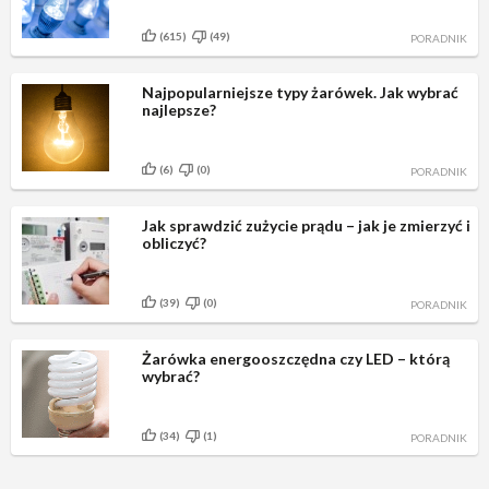
(615)
(49)
PORADNIK
Najpopularniejsze typy żarówek. Jak wybrać
najlepsze?
(6)
(0)
PORADNIK
Jak sprawdzić zużycie prądu – jak je zmierzyć i
obliczyć?
(39)
(0)
PORADNIK
Żarówka energooszczędna czy LED – którą
wybrać?
(34)
(1)
PORADNIK