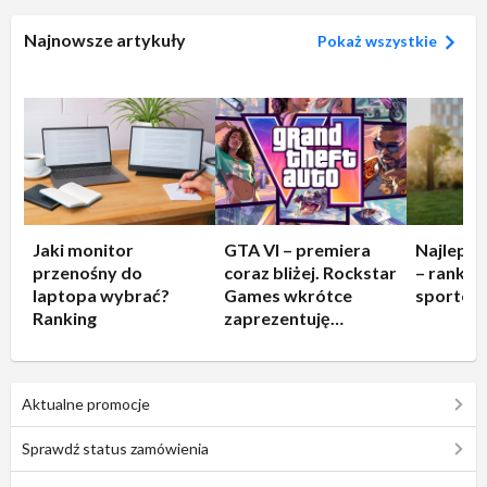
Najnowsze artykuły
Pokaż wszystkie
Jaki monitor
GTA VI – premiera
Najleps
przenośny do
coraz bliżej. Rockstar
– rankin
laptopa wybrać?
Games wkrótce
sportow
Ranking
zaprezentuję
rozgrywkę!
Aktualne promocje
Sprawdź status zamówienia