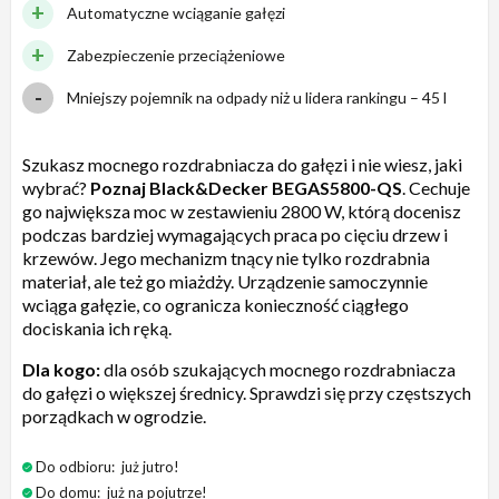
Automatyczne wciąganie gałęzi
Zabezpieczenie przeciążeniowe
Mniejszy pojemnik na odpady niż u lidera rankingu – 45 l
Szukasz mocnego rozdrabniacza do gałęzi i nie wiesz, jaki
wybrać?
Poznaj Black&Decker BEGAS5800-QS
. Cechuje
go największa moc w zestawieniu 2800 W, którą docenisz
podczas bardziej wymagających praca po cięciu drzew i
krzewów. Jego mechanizm tnący nie tylko rozdrabnia
materiał, ale też go miażdży. Urządzenie samoczynnie
wciąga gałęzie, co ogranicza konieczność ciągłego
dociskania ich ręką.
Dla kogo:
dla osób szukających mocnego rozdrabniacza
do gałęzi o większej średnicy. Sprawdzi się przy częstszych
porządkach w ogrodzie.
Do odbioru:
już jutro!
Do domu:
już na pojutrze!