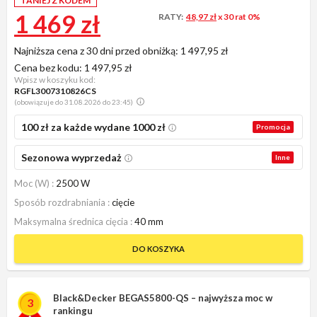
TANIEJ Z KODEM
1 469 zł
RATY:
48,97 zł
x 30 rat 0%
Najniższa cena z 30 dni przed obniżką:
1 497,95 zł
Cena bez kodu:
1 497,95 zł
Wpisz w koszyku kod:
RGFL3007310826CS
(obowiązuje do 31.08.2026 do 23:45)
100 zł za każde wydane 1000 zł
Promocja
Sezonowa wyprzedaż
Inne
Moc (W)
2500 W
Sposób rozdrabniania
cięcie
Maksymalna średnica cięcia
40 mm
DO KOSZYKA
Black&Decker BEGAS5800-QS – najwyższa moc w
3
rankingu