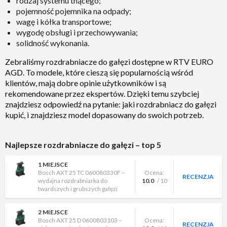
rodzaj systemu tnącego;
pojemność pojemnika na odpady;
wagę i kółka transportowe;
wygodę obsługi i przechowywania;
solidność wykonania.
Zebraliśmy rozdrabniacze do gałęzi dostępne w RTV EURO
AGD. To modele, które cieszą się popularnością wśród
klientów, mają dobre opinie użytkowników i są
rekomendowane przez ekspertów. Dzięki temu szybciej
znajdziesz odpowiedź na pytanie: jaki rozdrabniacz do gałęzi
kupić, i znajdziesz model dopasowany do swoich potrzeb.
Najlepsze rozdrabniacze do gałęzi – top 5
1 MIEJSCE
Bosch AXT 25 TC 060080330F –
Ocena:
RECENZJA
wydajna rozdrabniarka do
10.0
/ 10
twardszych i grubszych gałęzi
2 MIEJSCE
Bosch AXT 25 D 0600803103 –
Ocena:
RECENZJA