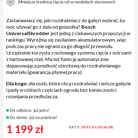
Mniejsza średnica cięcia niż w modelach sieciowych
Zastanawiasz się, jaki rozdrabniacz do gałęzi wybrać, by
móc używać go z dala od gniazdka?
Bosch
UniversalShredder
jest jedną z ciekawszych propozycji w
rankingu. Wyróżnia się zasilaniem akumulatorowym, więc
podczas pracy nie ogranicza go długość przewodu.
Urządzenie korzysta z nożowego systemu cięcia z ostrzami
z hartowanej stali. Ma też funkcję automatycznie
dopasowującą prędkość obrotową do rozdrabnianego
materiału (gwarancja płynnej pracy).
Dla kogo:
dla osób, które chcą rozdrabniać cieńsze gałęzie
i pędy w różnych częściach ogrodu bez konieczności
rozwijania przedłużacza.
Do odbioru:
już jutro!
Do domu:
już na pojutrze!
1 199 zł
RATY:
39,97 zł
x 30 rat 0%