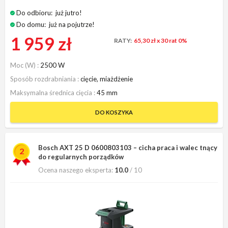
Do odbioru:
już jutro!
Do domu:
już na pojutrze!
1 959 zł
RATY:
65,30 zł
x 30 rat 0%
Moc (W)
2500 W
Sposób rozdrabniania
cięcie, miażdżenie
Maksymalna średnica cięcia
45 mm
DO KOSZYKA
Bosch AXT 25 D 0600803103 – cicha praca i walec tnący
2
do regularnych porządków
Ocena naszego eksperta:
10.0
/ 10