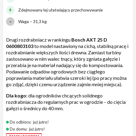
Zdejmowany lej ułatwiający przechowywanie
Waga – 31,3 kg
Drugi rozdrabniacz w rankingu
Bosch AXT 25 D
0600803103
to model nastawiony na cichą, stabilną pracę i
rozdrabnianie większych ilości drewna. Zamiast turbiny
zastosowano w nim walec tnący, który zgniata gałęzie i
przerabia je na materiał nadający się do kompostowania.
Podawanie odpadów ogrodowych bez ciągłego
poprawiania materiału ułatwia szeroki lej (po pracy można
go zdjąć, dzięki czemu urządzenie zajmie mniej miejsca).
Dla kogo:
dla ogrodników chcących solidnego
rozdrabniacza do regularnych prac w ogrodzie – do cięcia
gałęzi o średnicy do 40 mm.
Do odbioru:
już jutro!
Do domu:
już jutro!