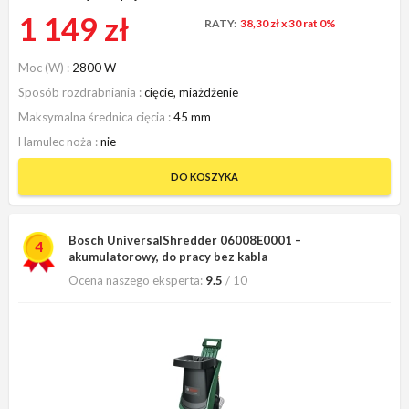
1 149 zł
RATY:
38,30 zł
x 30 rat 0%
Moc (W)
2800 W
Sposób rozdrabniania
cięcie, miażdżenie
Maksymalna średnica cięcia
45 mm
Hamulec noża
nie
DO KOSZYKA
Bosch UniversalShredder 06008E0001 –
4
akumulatorowy, do pracy bez kabla
Ocena naszego eksperta:
9.5
/ 10