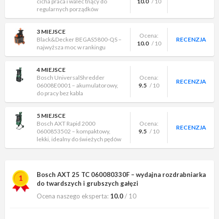
cicha praca i walec tnący do
10.0
/ 10
regularnych porządków
3 MIEJSCE
Ocena:
Black&Decker BEGAS5800-QS –
RECENZJA
10.0
/ 10
najwyższa moc w rankingu
4 MIEJSCE
Bosch UniversalShredder
Ocena:
RECENZJA
06008E0001 – akumulatorowy,
9.5
/ 10
do pracy bez kabla
5 MIEJSCE
Bosch AXT Rapid 2000
Ocena:
RECENZJA
0600853502 – kompaktowy,
9.5
/ 10
lekki, idealny do świeżych pędów
Bosch AXT 25 TC 060080330F – wydajna rozdrabniarka
1
do twardszych i grubszych gałęzi
Ocena naszego eksperta:
10.0
/ 10