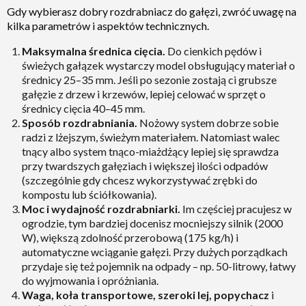
Gdy wybierasz dobry rozdrabniacz do gałęzi, zwróć uwagę na
kilka parametrów i aspektów technicznych.
Maksymalna średnica cięcia.
Do cienkich pędów i
świeżych gałązek wystarczy model obsługujący materiał o
średnicy 25–35 mm. Jeśli po sezonie zostają ci grubsze
gałęzie z drzew i krzewów, lepiej celować w sprzęt o
średnicy cięcia 40–45 mm.
Sposób rozdrabniania.
Nożowy system dobrze sobie
radzi z lżejszym, świeżym materiałem. Natomiast walec
tnący albo system tnąco-miażdżący lepiej się sprawdza
przy twardszych gałęziach i większej ilości odpadów
(szczególnie gdy chcesz wykorzystywać zrębki do
kompostu lub ściółkowania).
Moc i wydajność rozdrabniarki.
Im częściej pracujesz w
ogrodzie, tym bardziej docenisz mocniejszy silnik (2000
W), większą zdolność przerobową (175 kg/h) i
automatyczne wciąganie gałęzi. Przy dużych porządkach
przydaje się też pojemnik na odpady – np. 50-litrowy, łatwy
do wyjmowania i opróżniania.
Waga, koła transportowe, szeroki lej, popychacz
i