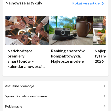
Najnowsze artykuły
Pokaż wszystkie
Nadchodzące
Ranking aparatów
Najlepsz
premiery
kompaktowych.
tytanowe
smartfonów –
Najlepsze modele
2026
kalendarz nowości
2026
Aktualne promocje
Sprawdź status zamówienia
Reklamacje