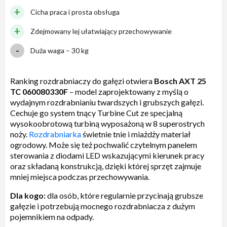
Cicha praca i prosta obsługa
Zdejmowany lej ułatwiający przechowywanie
Duża waga – 30 kg
Ranking rozdrabniaczy do gałęzi otwiera
Bosch AXT 25
TC 060080330F
– model zaprojektowany z myślą o
wydajnym rozdrabnianiu twardszych i grubszych gałęzi.
Cechuje go system tnący Turbine Cut ze specjalną
wysokoobrotową turbiną wyposażoną w 8 superostrych
noży.
Rozdrabniarka
świetnie tnie i miażdży materiał
ogrodowy. Może się też pochwalić czytelnym panelem
sterowania z diodami LED wskazującymi kierunek pracy
oraz składaną konstrukcją, dzięki której sprzęt zajmuje
mniej miejsca podczas przechowywania.
Dla kogo:
dla osób, które regularnie przycinają grubsze
gałęzie i potrzebują mocnego rozdrabniacza z dużym
pojemnikiem na odpady.