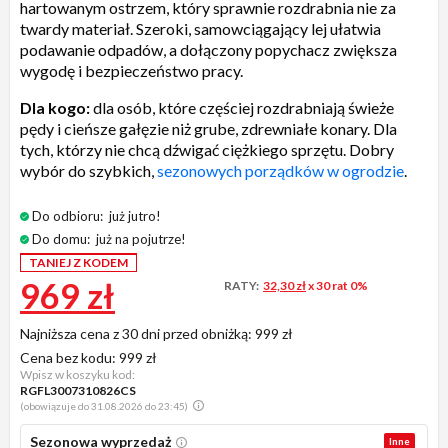
hartowanym ostrzem, który sprawnie rozdrabnia nie za
twardy materiał. Szeroki, samowciągający lej ułatwia
podawanie odpadów, a dołączony popychacz zwiększa
wygodę i bezpieczeństwo pracy.
Dla kogo:
dla osób, które częściej rozdrabniają świeże
pędy i cieńsze gałęzie niż grube, zdrewniałe konary. Dla
tych, którzy nie chcą dźwigać ciężkiego sprzętu. Dobry
wybór do szybkich,
sezonowych porządków w ogrodzie
.
Do odbioru:
już jutro!
Do domu:
już na pojutrze!
TANIEJ Z KODEM
969 zł
RATY:
32,30 zł
x 30 rat 0%
Najniższa cena z 30 dni przed obniżką:
999 zł
Cena bez kodu:
999 zł
Wpisz w koszyku kod:
RGFL3007310826CS
(obowiązuje do 31.08.2026 do 23:45)
Sezonowa wyprzedaż
Inne