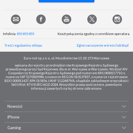
Infolinia:
855 855 855
Koszt połączenia zgodny z cennikiem operatora.
Treść regulaminu sklepu
Zgłoś naruszenie w treści lub błąd
Euro-net sp. z o. o., ul. Muszkieterów 15, 02-273 Warszawa
wpisana do rejestru przedsiębiorców Krajowego Rejestru Sądowego
prowadzonego przez Sąd Rejonowy dla m.st. Warszawy w Warszawie, Wydział XIV
Gospodarczy Krajowego Rejestru Sądowego pod numerem KRS 0000117710, o
numerze NIP 5270005984, o numerze REGON 010137837, o numerze rejestrowym
BDO 000011437, RPK 015856, UKNF 11224879/A, o kapitale zakładowym w wysokości
560 190 zł. RTV EURO AGD 2024. Wszystkie prawa zastrzeżone, powielanie
informacji zawartych na tej stronie zabronione.
Nowości
iPhone
Gaming