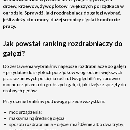
Bosch AXT Rapid 2000 0600853502
Ocena:
drzew, krzewów, żywopłotów i większych porządkach w
RECENZJA
– kompaktowy, lekki, idealny do
9.5
/ 10
ogrodzie. Sprawdź, jaki rozdrabniacz do gałęzi wybrać,
świeżych pędów
jeśli zależy ci na mocy, dużej średnicy cięcia i komforcie
pracy.
Jak powstał ranking rozdrabniaczy do
gałęzi?
Do zestawienia wybraliśmy najlepsze rozdrabniacze do gałęzi
– przydatne do szybkich porządków w ogrodzie i większych
prac sezonowych po cięciu roślin. Uwzględniliśmy zarówno
mocne urządzenia do grubszych gałęzi, jak i lżejsze sprzęty do
drobnych pędów.
Przy ocenie braliśmy pod uwagę przede wszystkim:
moc urządzenia;
maksymalną średnicę cięcia;
sposób rozdrabniania – cięcie, miażdżenie albo dwa tryby;