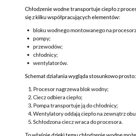
Chłodzenie wodne transportuje ciepło z proces
się z kilku współpracujących elementów:
bloku wodnego montowanego na procesorz
pompy;
przewodów;
chłodnicy;
wentylatorów.
Schemat działania wygląda stosunkowo prosto:
Procesor nagrzewa blok wodny;
Ciecz odbiera ciepło;
Pompa transportuje ją do chłodnicy;
Wentylatory oddają ciepło na zewnątrz ob
Schłodzona ciecz wraca do procesora.
To właśnie dzięki temu chłodzenie wodne może 