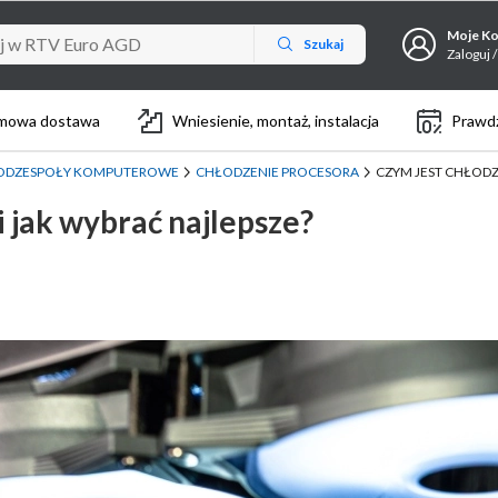
Moje K
Szukaj
Zaloguj /
mowa dostawa
Wniesienie, montaż, instalacja
Prawdz
ODZESPOŁY KOMPUTEROWE
CHŁODZENIE PROCESORA
CZYM JEST CHŁODZ
 jak wybrać najlepsze?