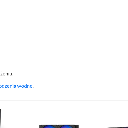
żeniu.
odzenia wodne
.