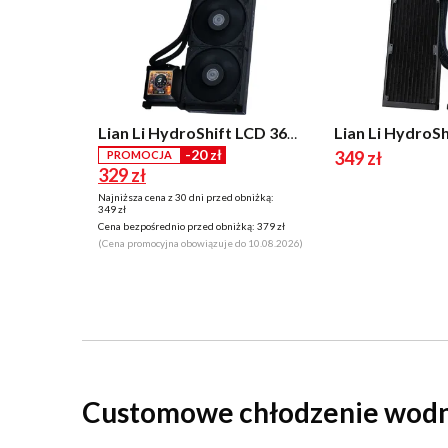
Lian Li HydroShift LCD 360S Czarny
-20 zł
349 zł
PROMOCJA
329 zł
Najniższa cena z 30 dni przed obniżką:
349 zł
Cena bezpośrednio przed obniżką:
379 zł
(Cena promocyjna obowiązuje do 10.08.2026)
Customowe chłodzenie wodne