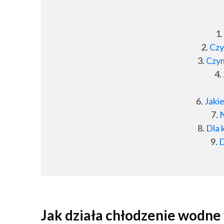
Czy
Czym
Jaki
N
Dla 
D
Jak działa chłodzenie wodn