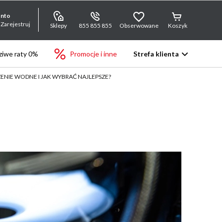
onto
 Zarejestruj
Sklepy
855 855 855
Obserwowane
Koszyk
iwe raty 0%
Promocje i inne
Strefa klienta
ENIE WODNE I JAK WYBRAĆ NAJLEPSZE?