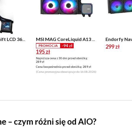
Lian Li HydroShift LCD 360 Fanless Czarny
MSI MAG CoreLiquid A13 240 ARGB Czarny
-94 zł
299 zł
PROMOCJA
195 zł
Najniższa cena z 30 dni przed obniżką:
289 zł
Cena bezpośrednio przed obniżką:
289 zł
(Cena promocyjna obowiązuje do 16.08.2026)
 – czym różni się od AIO?