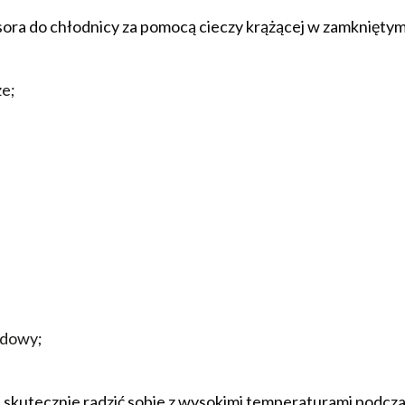
ora do chłodnicy za pomocą cieczy krążącej w zamkniętym
e;
udowy;
skutecznie radzić sobie z wysokimi temperaturami podczas