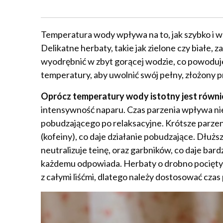
Temperatura wody wpływa na to, jak szybko i w 
Delikatne herbaty, takie jak zielone czy białe, 
wyodrębnić w zbyt gorącej wodzie, co powoduje 
temperatury, aby uwolnić swój pełny, złożony p
Oprócz temperatury wody istotny jest również
intensywność naparu. Czas parzenia wpływa nie 
pobudzającego po relaksacyjne. Krótsze parzen
(kofeiny), co daje działanie pobudzające. Dłużs
neutralizuje teinę, oraz garbników, co daje bard
każdemu odpowiada. Herbaty o drobno pociętych 
z całymi liśćmi, dlatego należy dostosować czas