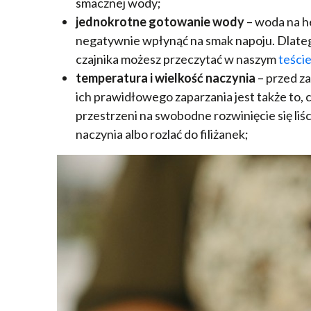
smacznej wody;
jednokrotne gotowanie wody
– woda na h
negatywnie wpłynąć na smak napoju. Dlatego
czajnika możesz przeczytać w naszym
teści
temperatura i wielkość naczynia
– przed za
ich prawidłowego zaparzania jest także to,
przestrzeni na swobodne rozwinięcie się liśc
naczynia albo rozlać do filiżanek;