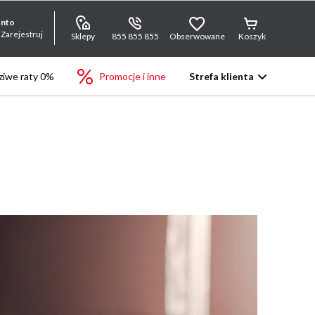
onto
 Zarejestruj
Sklepy
855 855 855
Obserwowane
Koszyk
iwe raty 0%
Promocje i inne
Strefa klienta