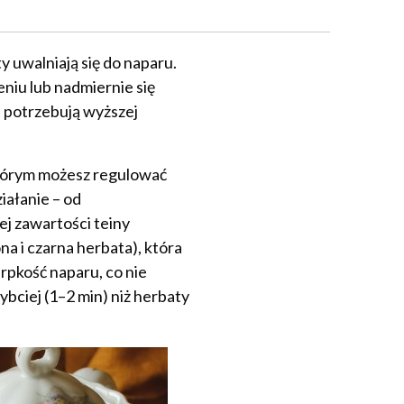
y uwalniają się do naparu.
eniu lub nadmiernie się
, potrzebują wyższej
którym możesz regulować
iałanie – od
ej zawartości teiny
na i czarna herbata), która
erpkość naparu, co nie
bciej (1–2 min) niż herbaty