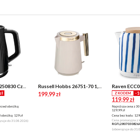
Tefal LOFT KO250830 Czarny 1,7l 2400W
Russell Hobbs 26751-70 1,7l 2400W
zł
-1
199,99 zł
Z KODEM
119,99 zł
przed obniżką:
Najniższa cena z 30
129,99 zł
 obniżką:
129 zł
Cena bez kodu:
129,
Cena promocyjna z
zuje do 31.08.2026)
RGFL2807030826
(obowiązuje do 31.