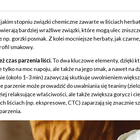
jakim stopniu związki chemiczne zawarte w liściach herbat
zawierają bardziej wrażliwe związki, które mogą ulec zniszcz
np. gorzki posmak. Z kolei mocniejsze herbaty, jak czarne
rofil smakowy.
 czas parzenia liści.
To dwa kluczowe elementy, dzięki 
tylko na moc napoju, ale także na jego smak, a nawet na dz
ie (około 1–3 min) zazwyczaj skutkuje uwolnieniem większ
ze parzenie może prowadzić do uwalniania się teaniny (zielo
ziej relaksujące właściwości, ale także zwiększa gorycz i ci
liściach (np. ekspresowe, CTC) zaparzają się znacznie szy
 parzenia.