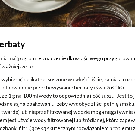
herbaty
enia mają ogromne znaczenie dla właściwego przygotowani
jważniejsze to:
 wybierać delikatne, suszone w całości liście, zamiast ro
 odpowiednie przechowywanie herbaty i świeżość liści;
 że 1 g na 100 ml wody to odpowiednia ilość suszu. Jest to
odane są na opakowaniu, żeby wydobyć z liści pełnię smaku
w twardej lub nieprzefiltrowanej wodzie mogą negatywnie
em jest użycie wody filtrowanej lub źródlanej, która zapew
zbanki filtrujące są skutecznym rozwiązaniem problemu z