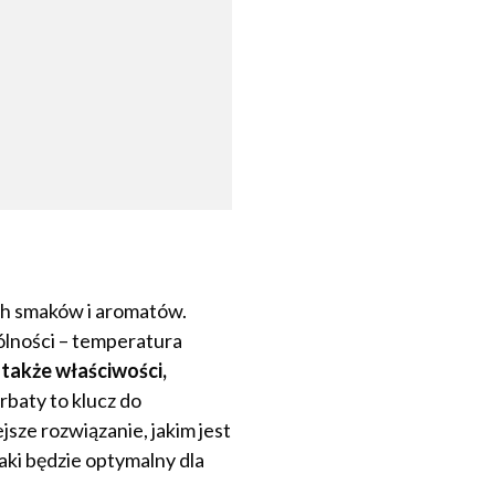
ach smaków i aromatów.
ólności – temperatura
 także właściwości,
baty to klucz do
sze rozwiązanie, jakim jest
aki będzie optymalny dla