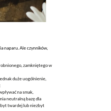
a naparu. Ale czynników,
zdrobnionego, zamkniętego w
 jednak duże uogólnienie,
;
 wpływać na smak,
nia neutralną bazę dla
byt twardej lub niezbyt