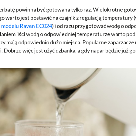
erbatę powinna być gotowana tylko raz. Wielokrotne got
 warto jest postawić na czajnik z regulacją temperatury (
e modelu Raven EC024
) i od razu przygotować wodę o odp
laniem liści wodą o odpowiedniej temperaturze warto podg
 czy mają odpowiednio dużo miejsca. Popularne zaparzacze
i. Dobrze więc jest użyć dzbanka, a gdy napar będzie już g