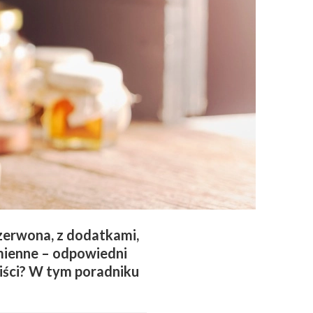
 czerwona, z dodatkami,
zmienne – odpowiedni
liści? W tym poradniku