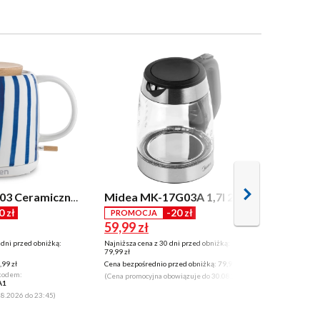
Raven ECC003 Ceramiczny ręcznie malowany 1l 1200W
Midea MK-17G03A 1,7l 2200W
0 zł
-20 zł
388 zł
PROMOCJA
59,99 zł
 dni przed obniżką:
Najniższa cena z 30 dni przed obniżką:
79,99 zł
99 zł
Cena bezpośrednio przed obniżką:
79,99 zł
 kodem:
(Cena promocyjna obowiązuje do 30.08.2026)
A1
08.2026 do 23:45)