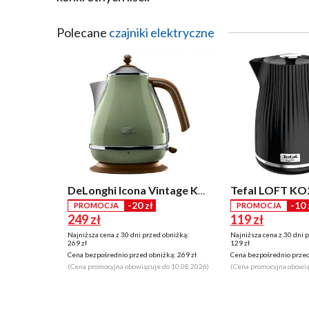
Polecane
czajniki elektryczne
DeLonghi Icona Vintage KBOV 2001.GR 1,7l 2000W
-20 zł
-10 
PROMOCJA
PROMOCJA
249 zł
119 zł
Najniższa cena z 30 dni przed obniżką:
Najniższa cena z 30 dni 
269 zł
129 zł
Cena bezpośrednio przed obniżką:
269 zł
Cena bezpośrednio przed
(Cena promocyjna obowiązuje do 10.08.2026)
(Cena promocyjna obowią