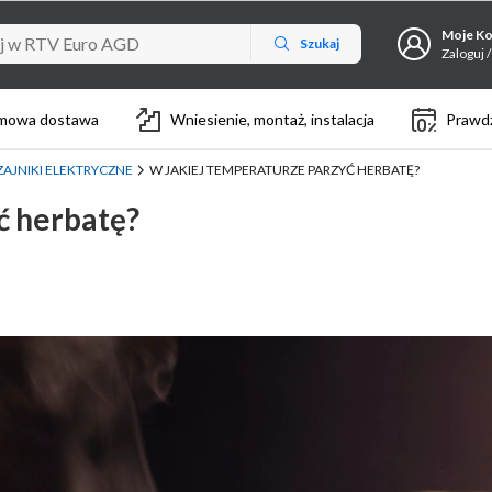
Moje K
Szukaj
Zaloguj /
mowa dostawa
Wniesienie, montaż, instalacja
Prawdz
ZAJNIKI ELEKTRYCZNE
W JAKIEJ TEMPERATURZE PARZYĆ HERBATĘ?
ć herbatę?