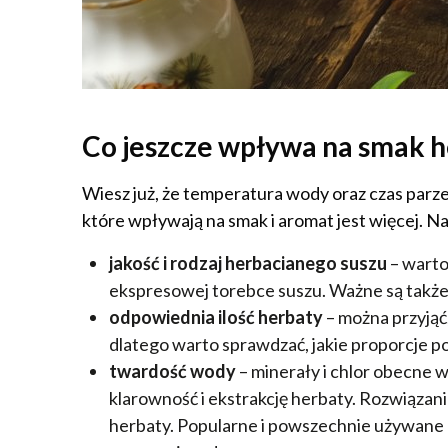
Co jeszcze wpływa na smak 
Wiesz już, że temperatura wody oraz czas parz
które wpływają na smak i aromat jest więcej. Na
jakość i rodzaj herbacianego suszu
– warto
ekspresowej torebce suszu. Ważne są także
odpowiednia ilość herbaty
– można przyjąć,
dlatego warto sprawdzać, jakie proporcje p
twardość wody
– minerały i chlor obecne 
klarowność i ekstrakcję herbaty. Rozwiązani
herbaty. Popularne i powszechnie używane d