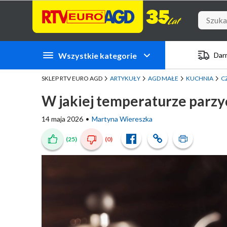
Przejdź do zawartości strony
Przejdź do wyszukiwarki
Przejdź do kategorii
Przejdź do stopki
Wszystkie kategorie
Dar
SKLEP RTV EURO AGD
ARTYKUŁY
AGD MAŁE
KUCHNIA
C
W jakiej temperaturze parzy
14 maja 2026
Martyna Wiereszka
(25)
(0)