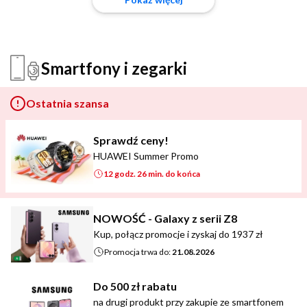
Smartfony i zegarki
Ostatnia szansa
Sprawdź ceny!
HUAWEI Summer Promo
12 godz. 26 min. do końca
NOWOŚĆ - Galaxy z serii Z8
Kup, połącz promocje i zyskaj do 1937 zł
Promocja trwa do:
21.08.2026
Do 500 zł rabatu
na drugi produkt przy zakupie ze smartfonem