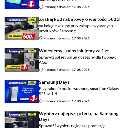
Promocja trwa do:
17.08.2026
Zyskaj kod rabatowy o wartości 500 zł
na kolejne zakupy przy zakupie wybranych
produktów Samsung
Promocja trwa do:
17.08.2026
Wniesiemy i zainstalujemy za 1 zł
Sprawdź pakiet usług dostępny dla twojego
AGD
Promocja trwa do:
17.08.2026
Samsung Days
Przy zakupie pralko-suszarki, smartfon Galaxy
S25 za 1 zł
Promocja trwa do:
17.08.2026
Wybierz najlepszą ofertę na Samsung
Days
Sprawdź i wybierz najlepszą promocję