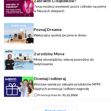
Zabrakło Ci bąbelków?
Teraz możesz wymienić pusty cylinder na pełny
w Naszych sklepach
Poznaj Dreame
Wakacyjny spokój zaczyna w domu
2 urodziny Mova
Mniej obowiązków, więcej powodów do
świętowania
Oceniaj i odbieraj
Wystaw opinię po zakupie produktów MPM
objętych promocją i odbierz nagrodę
Promocja trwa do:
31.12.2026
Pokaż więcej