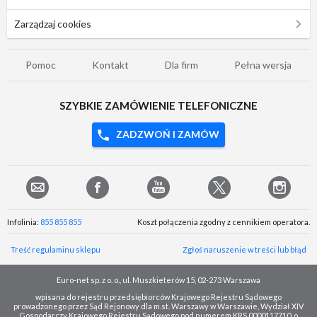
Zarządzaj cookies
Pomoc
Kontakt
Dla firm
Pełna wersja
SZYBKIE ZAMÓWIENIE TELEFONICZNE
ZADZWOŃ I ZAMÓW
Infolinia:
855 855 855
Koszt połączenia zgodny z cennikiem operatora.
Treść regulaminu sklepu
Zgłoś naruszenie w treści lub błąd
Euro-net sp. z o. o., ul. Muszkieterów 15, 02-273 Warszawa
wpisana do rejestru przedsiębiorców Krajowego Rejestru Sądowego
prowadzonego przez Sąd Rejonowy dla m.st. Warszawy w Warszawie, Wydział XIV
Gospodarczy Krajowego Rejestru Sądowego pod numerem KRS 0000117710, o