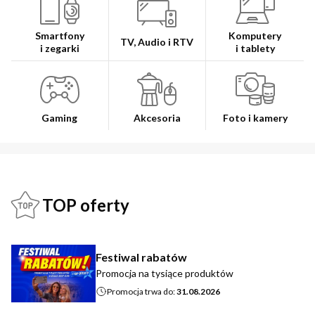
Smartfony
Komputery
TV, Audio i RTV
i zegarki
i tablety
Gaming
Akcesoria
Foto i kamery
TOP oferty
Festiwal rabatów
Promocja na tysiące produktów
Promocja trwa do:
31.08.2026