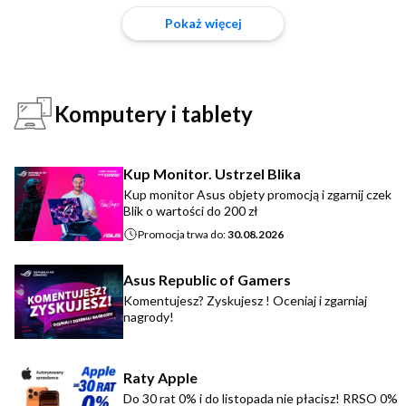
Pokaż więcej
Komputery i tablety
Kup Monitor. Ustrzel Blika
Kup monitor Asus objety promocją i zgarnij czek
Blik o wartości do 200 zł
Promocja trwa do:
30.08.2026
Asus Republic of Gamers
Komentujesz? Zyskujesz ! Oceniaj i zgarniaj
nagrody!
Raty Apple
Do 30 rat 0% i do listopada nie płacisz! RRSO 0%