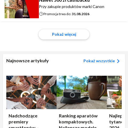
Przy zakupie produktów marki Canon
Promocja trwa do:
31.08.2026
Pokaż więcej
Najnowsze artykuły
Pokaż wszystkie
Nadchodzące
Ranking aparatów
Najlepsz
premiery
kompaktowych.
tytanowe
smartfonów –
Najlepsze modele
2026