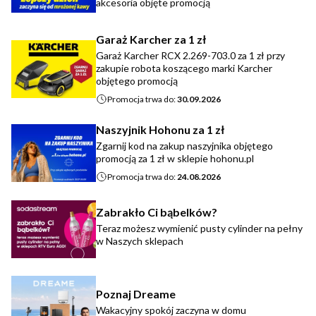
akcesoria objęte promocją
Garaż Karcher za 1 zł
Garaż Karcher RCX 2.269-703.0 za 1 zł przy
zakupie robota koszącego marki Karcher
objętego promocją
Promocja trwa do:
30.09.2026
Naszyjnik Hohonu za 1 zł
Zgarnij kod na zakup naszyjnika objętego
promocją za 1 zł w sklepie hohonu.pl
Promocja trwa do:
24.08.2026
Zabrakło Ci bąbelków?
Teraz możesz wymienić pusty cylinder na pełny
w Naszych sklepach
Poznaj Dreame
Wakacyjny spokój zaczyna w domu