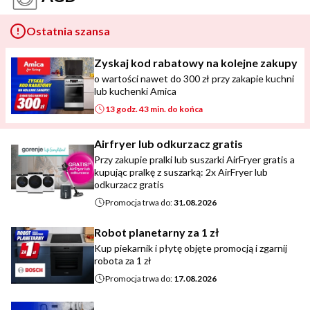
Ostatnia szansa
Zyskaj kod rabatowy na kolejne zakupy
o wartości nawet do 300 zł przy zakapie kuchni
lub kuchenki Amica
13 godz. 43 min. do końca
Airfryer lub odkurzacz gratis
Przy zakupie pralki lub suszarki AirFryer gratis a
kupując pralkę z suszarką: 2x AirFryer lub
odkurzacz gratis
Promocja trwa do:
31.08.2026
Robot planetarny za 1 zł
Kup piekarnik i płytę objęte promocją i zgarnij
robota za 1 zł
Promocja trwa do:
17.08.2026