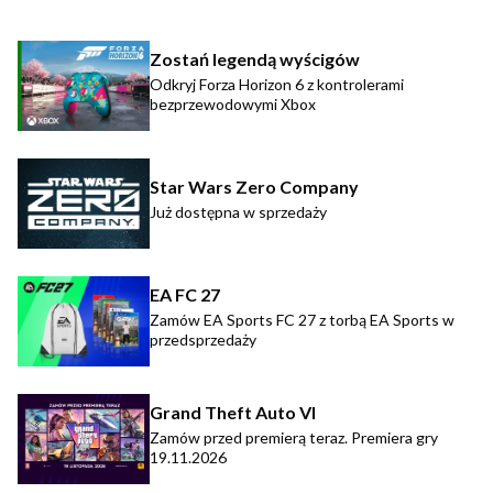
Zostań legendą wyścigów
Odkryj Forza Horizon 6 z kontrolerami
bezprzewodowymi Xbox
Star Wars Zero Company
Już dostępna w sprzedaży
EA FC 27
Zamów EA Sports FC 27 z torbą EA Sports w
przedsprzedaży
Grand Theft Auto VI
Zamów przed premierą teraz. Premiera gry
19.11.2026