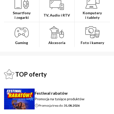
Smartfony
Komputery
TV, Audio i RTV
i zegarki
i tablety
Gaming
Akcesoria
Foto i kamery
TOP oferty
Festiwal rabatów
Promocja na tysiące produktów
Promocja trwa do:
31.08.2026