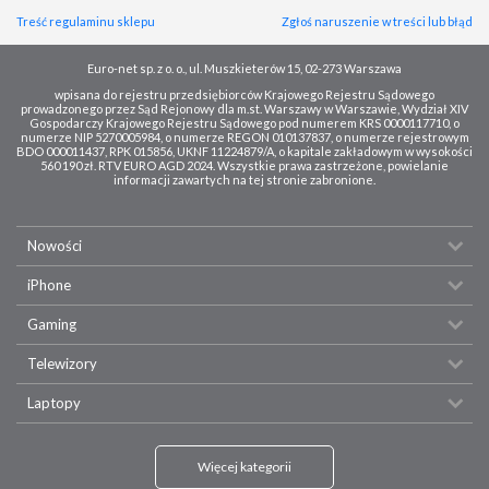
Treść regulaminu sklepu
Zgłoś naruszenie w treści lub błąd
Euro-net sp. z o. o., ul. Muszkieterów 15, 02-273 Warszawa
wpisana do rejestru przedsiębiorców Krajowego Rejestru Sądowego
prowadzonego przez Sąd Rejonowy dla m.st. Warszawy w Warszawie, Wydział XIV
Gospodarczy Krajowego Rejestru Sądowego pod numerem KRS 0000117710, o
numerze NIP 5270005984, o numerze REGON 010137837, o numerze rejestrowym
BDO 000011437, RPK 015856, UKNF 11224879/A, o kapitale zakładowym w wysokości
560 190 zł. RTV EURO AGD 2024. Wszystkie prawa zastrzeżone, powielanie
informacji zawartych na tej stronie zabronione.
Nowości
iPhone
Gaming
Telewizory
Laptopy
Więcej kategorii