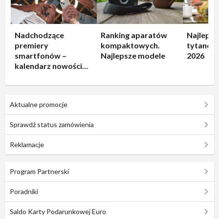
Nadchodzące
Ranking aparatów
Najlepsz
premiery
kompaktowych.
tytanowe
smartfonów –
Najlepsze modele
2026
kalendarz nowości
2026
Aktualne promocje
Sprawdź status zamówienia
Reklamacje
Program Partnerski
Poradniki
Saldo Karty Podarunkowej Euro