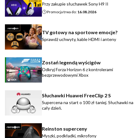
Przy zakupie słuchawek Sony H9 II
Promocja trwa do:
16.08.2026
TV gotowy na sportowe emocje?
Sprawdź uchwyty, kable HDMI i anteny
Zostań legendą wyścigów
Odkryj Forza Horizon 6 z kontrolerami
bezprzewodowymi Xbox
Słuchawki Huawei FreeClip 2 S
Supercena na start o 100 zł taniej. Słuchawki na
cały dzień.
Reinston superceny
Myszki, podkładki, mikrofony