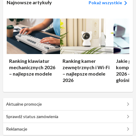
Najnowsze artykuły
Pokaż wszystkie
Ranking klawiatur
Ranking kamer
Jakie gło
mechanicznych 2026
zewnętrznych i Wi-Fi
kompute
– najlepsze modele
– najlepsze modele
2026 – n
2026
głośniki!
Aktualne promocje
Sprawdź status zamówienia
Reklamacje