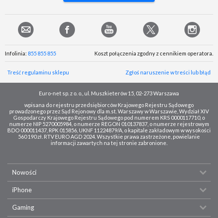
Infolinia:
855 855 855
Koszt połączenia zgodny z cennikiem operatora.
Treść regulaminu sklepu
Zgłoś naruszenie w treści lub błąd
Euro-net sp. z o. o., ul. Muszkieterów 15, 02-273 Warszawa
wpisana do rejestru przedsiębiorców Krajowego Rejestru Sądowego
prowadzonego przez Sąd Rejonowy dla m.st. Warszawy w Warszawie, Wydział XIV
Gospodarczy Krajowego Rejestru Sądowego pod numerem KRS 0000117710, o
numerze NIP 5270005984, o numerze REGON 010137837, o numerze rejestrowym
BDO 000011437, RPK 015856, UKNF 11224879/A, o kapitale zakładowym w wysokości
560 190 zł. RTV EURO AGD 2024. Wszystkie prawa zastrzeżone, powielanie
informacji zawartych na tej stronie zabronione.
Nowości
iPhone
Gaming