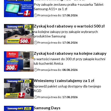
Przy zakupie zestawu pralka +suszarka Tablet
Samsung A11+ za 1 zł
Promocja trwa do:
17.08.2026
Zyskaj kod rabatowy o wartości 500 zł
na kolejne zakupy przy zakupie wybranych
produktów Samsung
Promocja trwa do:
17.08.2026
Zyskaj kod rabatowy na kolejne zakupy
o wartości nawet do 300 zł przy zakapie kuchni
lub kuchenki Amica
Promocja trwa do:
08.08.2026
Wniesiemy i zainstalujemy za 1 zł
Sprawdź pakiet usług dostępny dla twojego
AGD
Promocja trwa do:
17.08.2026
Samsung Days