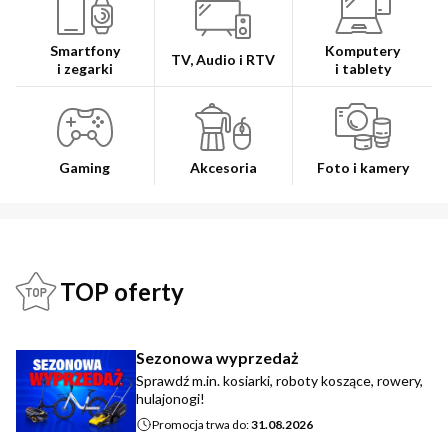
Smartfony
Komputery
TV, Audio i RTV
i zegarki
i tablety
Gaming
Akcesoria
Foto i kamery
TOP oferty
Sezonowa wyprzedaż
Sprawdź m.in. kosiarki, roboty koszące, rowery,
hulajonogi!
Promocja trwa do:
31.08.2026