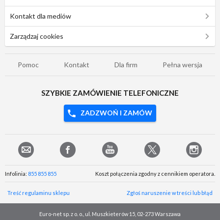
Kontakt dla mediów
Zarządzaj cookies
Pomoc
Kontakt
Dla firm
Pełna wersja
SZYBKIE ZAMÓWIENIE TELEFONICZNE
ZADZWOŃ I ZAMÓW
Infolinia:
855 855 855
Koszt połączenia zgodny z cennikiem operatora.
Treść regulaminu sklepu
Zgłoś naruszenie w treści lub błąd
Euro-net sp. z o. o., ul. Muszkieterów 15, 02-273 Warszawa