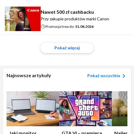
Nawet 500 zł cashbacku
Przy zakupie produktów marki Canon
Promocja trwa do:
31.08.2026
Pokaż więcej
Najnowsze artykuły
Pokaż wszystkie
Jaki monitor
GTA VI – premiera
Najleps