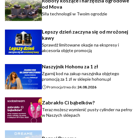
Roboty koszące i narzędzia ogrodowe
od Mova
Siła technologii w Twoim ogrodzie
Lepszy dzień zaczyna się od mrożonej
kawy
Sprawdź limitowane okazje na ekspresy i
akcesoria objęte promocją
Naszyjnik Hohonu za 1 zł
Zgarnij kod na zakup naszyjnika objętego
promocją za 1 zł w sklepie hohonu.pl
Promocja trwa do:
24.08.2026
Zabrakło Ci bąbelków?
Teraz możesz wymienić pusty cylinder na pełny
w Naszych sklepach