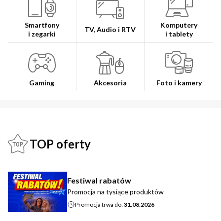
Smartfony
Komputery
TV, Audio i RTV
i zegarki
i tablety
Gaming
Akcesoria
Foto i kamery
TOP oferty
Festiwal rabatów
Promocja na tysiące produktów
Promocja trwa do:
31.08.2026