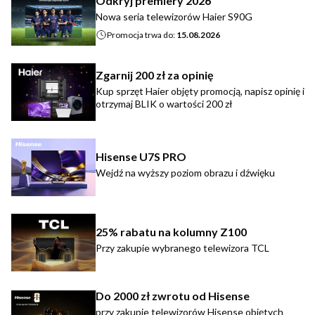
Odkryj premiery 2026
Nowa seria telewizorów Haier S90G
Promocja trwa do:
15.08.2026
Zgarnij 200 zł za opinię
Kup sprzęt Haier objęty promocją, napisz opinię i
otrzymaj BLIK o wartości 200 zł
Hisense U7S PRO
Wejdź na wyższy poziom obrazu i dźwięku
25% rabatu na kolumny Z100
Przy zakupie wybranego telewizora TCL
Do 2000 zł zwrotu od Hisense
przy zakupie telewizorów Hisense objętych