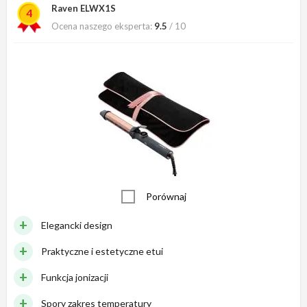
Raven ELWX1S
4
Ocena naszego eksperta:
9.5
/ 10
Porównaj
Elegancki design
Praktyczne i estetyczne etui
Funkcja jonizacji
Spory zakres temperatury