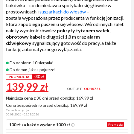
Lokówka – co do niedawna spotykało się głównie w
prostownicach i
suszarkach do włosów
–
została wyposażona przez producenta w funkcję jonizacji,
która zapobiega puszeniu się włosów. Wśród innych zalet
należy wymienić również
pokryty tytanem wałek,
obrotowy kabel
o długości 1,8 m oraz
alarm
dźwiękowy
sygnalizujący gotowość do pracy, a także
funkcję automatycznego wyłączania.
Do odbioru:
10 sierpnia!
Do domu:
już na pojutrze!
-30 zł
PROMOCJA
139,99 zł
OUTLET
OD 107 ZŁ
Najniższa cena z 30 dni przed obniżką:
169,99 zł
Cena bezpośrednio przed obniżką:
169,99 zł
Cena obowiązuje:
05.08.2026 - 05.09.2026
100 zł za każde wydane 1000 zł
Promocja