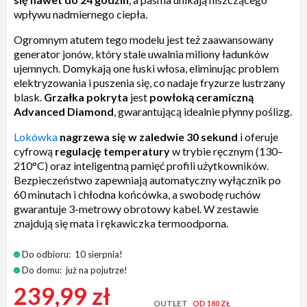
wpływu nadmiernego ciepła.
Ogromnym atutem tego modelu jest też zaawansowany
generator jonów, który stale uwalnia miliony ładunków
ujemnych. Domykają one łuski włosa, eliminując problem
elektryzowania i puszenia się, co nadaje fryzurze lustrzany
blask.
Grzałka pokryta
jest
powłoką ceramiczną
Advanced Diamond
, gwarantującą idealnie płynny poślizg.
Lokówka
nagrzewa się w zaledwie 30 sekund
i oferuje
cyfrową
regulację temperatury
w trybie ręcznym (130–
210°C) oraz inteligentną pamięć profili użytkowników.
Bezpieczeństwo zapewniają automatyczny wyłącznik po
60 minutach i chłodna końcówka, a swobodę ruchów
gwarantuje 3-metrowy obrotowy kabel. W zestawie
znajdują się mata i rękawiczka termoodporna.
Do odbioru:
10 sierpnia!
Do domu:
już na pojutrze!
239,99 zł
OUTLET
OD 180 ZŁ