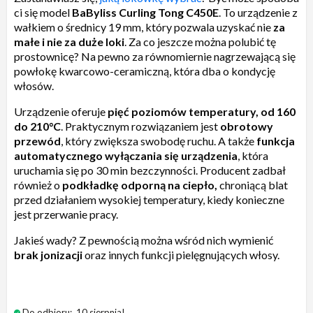
ci się model
BaByliss Curling Tong C450E
. To urządzenie z
wałkiem o średnicy 19 mm, który pozwala uzyskać nie
za
małe i nie za duże loki
. Za co jeszcze można polubić tę
prostownicę? Na pewno za równomiernie nagrzewającą się
powłokę kwarcowo-ceramiczną, która dba o kondycję
włosów.
Urządzenie oferuje
pięć poziomów temperatury, od 160
do 210°C
. Praktycznym rozwiązaniem jest
obrotowy
przewód
, który zwiększa swobodę ruchu. A także
funkcja
automatycznego wyłączania się urządzenia
, która
uruchamia się po 30 min bezczynności. Producent zadbał
również o
podkładkę odporną na ciepło,
chroniącą blat
przed działaniem wysokiej temperatury, kiedy konieczne
jest przerwanie pracy.
Jakieś wady? Z pewnością można wśród nich wymienić
brak jonizacji
oraz innych funkcji pielęgnujących włosy.
Do odbioru:
10 sierpnia!