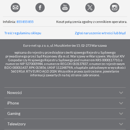
Infolinia:
855 855 855
Koszt połączenia zgodny z cennikiem operatora.
Treść regulaminu sklepu
Zgłoś naruszenie w treści lub błąd
Euro-net sp. z o. o., ul. Muszkieterów 15, 02-273 Warszawa
wpisana do rejestru przedsiębiorców Krajowego Rejestru Sądowego
prowadzonego przez Sąd Rejonowy dla m.st. Warszawy w Warszawie, Wydział XIV
Gospodarczy Krajowego Rejestru Sądowego pod numerem KRS 0000117710, o
numerze NIP 5270005984, o numerze REGON 010137837, o numerze rejestrowym
BDO 000011437, RPK 015856, UKNF 11224879/A, o kapitale zakładowym w wysokości
560 190 zł. RTV EURO AGD 2024. Wszystkie prawa zastrzeżone, powielanie
informacji zawartych na tej stronie zabronione.
Nowości
iPhone
Gaming
Telewizory