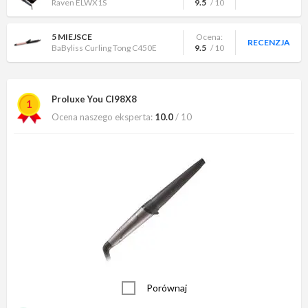
Raven ELWX1S
9.5
/ 10
5 MIEJSCE
Ocena:
RECENZJA
BaByliss Curling Tong C450E
9.5
/ 10
Proluxe You CI98X8
1
Ocena naszego eksperta:
10.0
/ 10
Porównaj