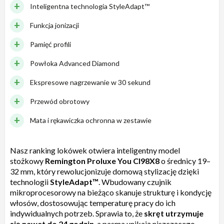
Inteligentna technologia StyleAdapt™
Funkcja jonizacji
Pamięć profili
Powłoka Advanced Diamond
Ekspresowe nagrzewanie w 30 sekund
Przewód obrotowy
Mata i rękawiczka ochronna w zestawie
Nasz ranking lokówek otwiera inteligentny model
stożkowy
Remington Proluxe You CI98X8
o średnicy 19–
32 mm, który rewolucjonizuje domową stylizację dzięki
technologii
StyleAdapt™
. Wbudowany czujnik
mikroprocesorowy na bieżąco skanuje strukturę i kondycję
włosów, dostosowując temperaturę pracy do ich
indywidualnych potrzeb. Sprawia to, że
skręt utrzymuje
się nawet do 24 godzin
, a pasma unikają niszczącego