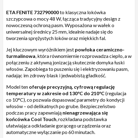
ETA FENITE 732790000
to klasyczna lokówka
szczypcowa o mocy 48 W, łącząca tradycyjny design z
nowoczesną ochroną pasm. Wyposażona w wałek o
uniwersalnej średnicy 25 mm, idealnie nadaje się do
tworzenia sprężystych loków oraz miękkich fal.
Jej kluczowym wyróżnikiem jest
powłoka ceramiczno-
turmalinowa
, która równomiernie rozprowadza ciepło, a w
połączeniu z aktywną jonizacją skutecznie domyka łuski
włosów. Zapobiega to puszeniu się i elektryzowaniu pasm,
nadając im zdrowy blask i jedwabistą gładkość.
Model ten
oferuje precyzyjną, cyfrową regulację
temperatury w zakresie od 130°C do 210°C
(regulacja
co 10°C), co pozwala dopasować parametry do kondycji
włosów – od delikatnych po grube. Bezpieczeństwo
podczas pracy zapewniają
nienagrzewająca się
końcówka Cool Touch
, rozkładana podstawka
ułatwiająca odkładanie gorącego urządzenia oraz
automatyczne wyłączanie po 60 minutach.