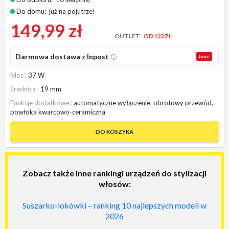
Do domu:
już na pojutrze!
149,99 zł
OUTLET
OD 123 ZŁ
Darmowa dostawa z Inpost
Inne
Moc
37 W
Średnica
19 mm
Funkcje dodatkowe
automatyczne wyłączenie, obrotowy przewód,
powłoka kwarcowo-ceramiczna
DO KOSZYKA
Zobacz także inne rankingi urządzeń do stylizacji
włosów:
Suszarko-lokówki – ranking 10 najlepszych modeli w
2026