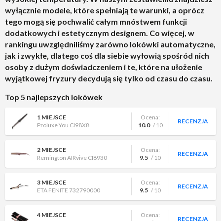
wyłącznie modele, które spełniają te warunki, a oprócz
tego mogą się pochwalić całym mnóstwem funkcji
dodatkowych i estetycznym designem. Co więcej, w
rankingu uwzględniliśmy zarówno lokówki automatyczne,
jak i zwykłe, dlatego coś dla siebie wyłowią spośród nich
osoby z dużym doświadczeniem i te, które na ułożenie
wyjątkowej fryzury decydują się tylko od czasu do czasu.
Top 5 najlepszych lokówek
1 MIEJSCE
Ocena:
RECENZJA
Proluxe You CI98X8
10.0
/ 10
2 MIEJSCE
Ocena:
RECENZJA
Remington AIRvive CI8930
9.5
/ 10
3 MIEJSCE
Ocena:
RECENZJA
ETA FENITE 732790000
9.5
/ 10
4 MIEJSCE
Ocena:
RECENZJA