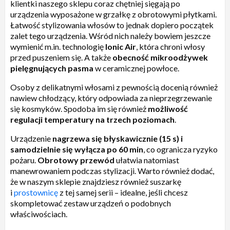
klientki naszego sklepu coraz chętniej sięgają po
urządzenia wyposażone w grzałkę z obrotowymi płytkami.
Łatwość stylizowania włosów to jednak dopiero początek
zalet tego urządzenia. Wśród nich należy bowiem jeszcze
wymienić m.in. technologię
Ionic Air
, która chroni włosy
przed puszeniem się. A także
obecność mikroodżywek
pielęgnujących pasma
w ceramicznej powłoce.
Osoby z delikatnymi włosami z pewnością docenią również
nawiew chłodzący, który odpowiada za nieprzegrzewanie
się kosmyków. Spodoba im się również
możliwość
regulacji temperatury na trzech poziomach
.
Urządzenie
nagrzewa się błyskawicznie (15 s) i
samodzielnie się wyłącza po 60 min
, co ogranicza ryzyko
pożaru.
Obrotowy przewód
ułatwia natomiast
manewrowaniem podczas stylizacji. Warto również dodać,
że w naszym sklepie znajdziesz również suszarkę
i
prostownicę
z tej samej serii – idealne, jeśli chcesz
skompletować zestaw urządzeń o podobnych
właściwościach.