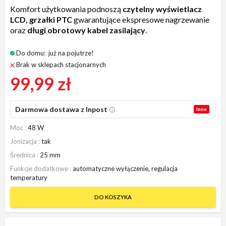
Komfort użytkowania podnoszą
czytelny wyświetlacz
LCD, grzałki PTC
gwarantujące ekspresowe nagrzewanie
oraz
długi obrotowy kabel zasilający
.
Do domu:
już na pojutrze!
Brak w sklepach stacjonarnych
99,99 zł
Darmowa dostawa z Inpost
Inne
Moc
48 W
Jonizacja
tak
Średnica
25 mm
Funkcje dodatkowe
automatyczne wyłączenie, regulacja
temperatury
DO KOSZYKA