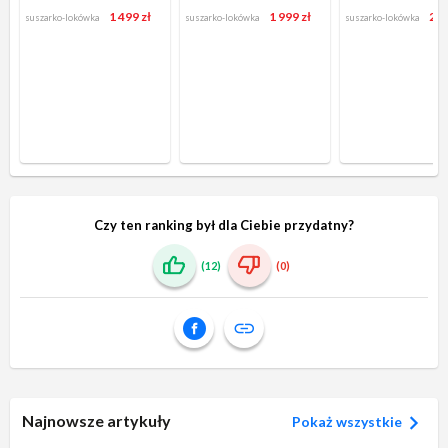
1 499 zł
1 999 zł
2 6
suszarko-lokówka
suszarko-lokówka
suszarko-lokówka
Czy ten ranking był dla Ciebie przydatny?
(12)
(0)
Najnowsze artykuły
Pokaż wszystkie