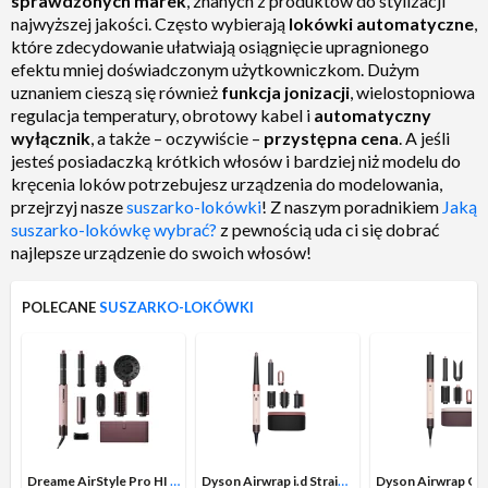
sprawdzonych marek
, znanych z produktów do stylizacji
najwyższej jakości. Często wybierają
lokówki automatyczne
,
które zdecydowanie ułatwiają osiągnięcie upragnionego
efektu mniej doświadczonym użytkowniczkom. Dużym
uznaniem cieszą się również
funkcja jonizacji
, wielostopniowa
regulacja temperatury, obrotowy kabel i
automatyczny
wyłącznik
, a także – oczywiście –
przystępna cena
. A jeśli
jesteś posiadaczką krótkich włosów i bardziej niż modelu do
kręcenia loków potrzebujesz urządzenia do modelowania,
przejrzyj nasze
suszarko-lokówki
! Z naszym poradnikiem
Jaką
suszarko-lokówkę wybrać?
z pewnością uda ci się dobrać
najlepsze urządzenie do swoich włosów!
POLECANE
SUSZARKO-LOKÓWKI
Dreame AirStyle Pro HI 1300W Zimny nawiew 3 poziomy temperatury
Dyson Airwrap i.d Straight+Wavy 601848-01 1300W Jonizacja Zimny nawiew Średnica szczotki 40mm 3 poziomy temperatury