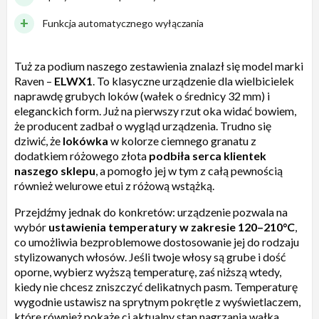
Funkcja automatycznego wyłączania
Tuż za podium naszego zestawienia znalazł się model marki
Raven –
ELWX1
. To klasyczne urządzenie dla wielbicielek
naprawdę grubych loków (wałek o średnicy 32 mm) i
eleganckich form. Już na pierwszy rzut oka widać bowiem,
że producent zadbał o wygląd urządzenia. Trudno się
dziwić, że
lokówka
w kolorze ciemnego granatu z
dodatkiem różowego złota
podbiła serca klientek
naszego sklepu
, a pomogło jej w tym z całą pewnością
również welurowe etui z różową wstążką.
Przejdźmy jednak do konkretów: urządzenie pozwala na
wybór
ustawienia temperatury w zakresie 120–210°C
,
co umożliwia bezproblemowe dostosowanie jej do rodzaju
stylizowanych włosów. Jeśli twoje włosy są grube i dość
oporne, wybierz wyższą temperaturę, zaś niższą wtedy,
kiedy nie chcesz zniszczyć delikatnych pasm. Temperaturę
wygodnie ustawisz na sprytnym pokrętle z wyświetlaczem,
które również pokaże ci aktualny stan nagrzania wałka.