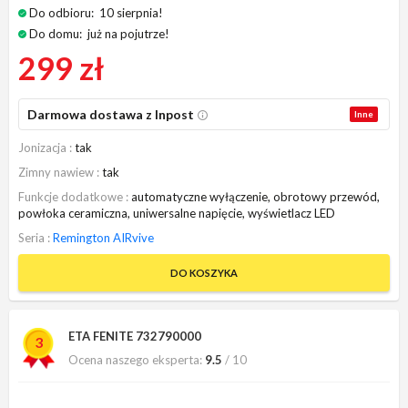
Do odbioru:
10 sierpnia!
Do domu:
już na pojutrze!
299 zł
Darmowa dostawa z Inpost
Inne
Jonizacja
tak
Zimny nawiew
tak
Funkcje dodatkowe
automatyczne wyłączenie, obrotowy przewód,
powłoka ceramiczna, uniwersalne napięcie, wyświetlacz LED
Seria
Remington AIRvive
DO KOSZYKA
ETA FENITE 732790000
3
Ocena naszego eksperta:
9.5
/ 10