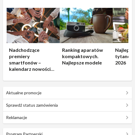
Nadchodzące
Ranking aparatów
Najlepsz
premiery
kompaktowych.
tytanowe
smartfonów –
Najlepsze modele
2026
kalendarz nowości
2026
Aktualne promocje
Sprawdź status zamówienia
Reklamacje
Program Partnerski