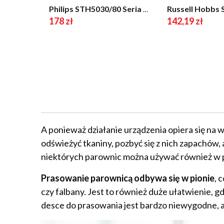
Philips STH5030/80 Seria 5000 1400W 24g/min
178 zł
142,19 zł
A ponieważ działanie urządzenia opiera się na 
odświeżyć tkaniny, pozbyć się z nich zapachów,
niektórych parownic można używać również w po
Prasowanie parownicą odbywa się w pionie
, 
czy falbany. Jest to również duże ułatwienie, 
desce do prasowania jest bardzo niewygodne, 