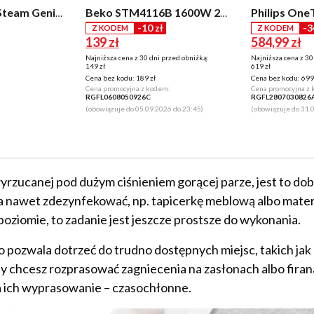
Russell Hobbs Steam Genie 2 in 1 28370-56 1700W
Beko STM4116B 1600W 25g/min
-10 zł
-3
Z KODEM
Z KODEM
139 zł
584,99 zł
Najniższa cena z 30 dni przed obniżką:
Najniższa cena z 30
149 zł
619 zł
Cena bez kodu:
189 zł
Cena bez kodu:
699 
Cena promocyjna z kodem:
Cena promocyjna z
RGFL0608050926C
RGFL2807030826
(obowiązuje do 05.09.2026 do 23:45)
(obowiązuje do 31.
wyrzucanej pod dużym ciśnieniem gorącej parze, jest to do
 a nawet zdezynfekować, np. tapicerkę meblową albo mater
ziomie, to zadanie jest jeszcze prostsze do wykonania.
co pozwala dotrzeć do trudno dostępnych miejsc, takich jak 
gdy chcesz rozprasować zagniecenia na zasłonach albo fira
a ich wyprasowanie – czasochłonne.