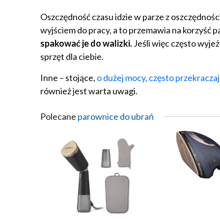
Oszczędność czasu idzie w parze z oszczędności
wyjściem do pracy, a to przemawia na korzyść 
spakować je do walizki.
Jeśli więc często wyje
sprzęt dla ciebie.
Inne – stojące,
o dużej mocy, często przekracza
również jest warta uwagi.
Polecane
parownice do ubrań