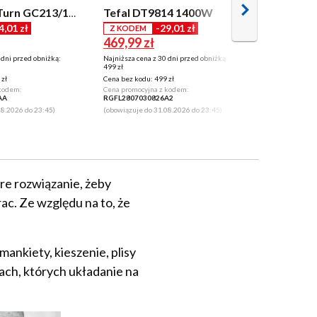
Tefal DT9814 1400W
Philips OneTurn GC213/10 2w1 1800W 45g/min
4,01 zł
-29,01 zł
299,99 z
Z KODEM
469,99 zł
 dni przed obniżką:
Najniższa cena z 30 dni przed obniżką:
499 zł
zł
Cena bez kodu:
499 zł
 kodem:
Cena promocyjna z kodem:
AA
RGFL2807030826A2
08.2026 do 23:45)
(obowiązuje do 31.08.2026 do 23:45)
bre rozwiązanie, żeby
ac. Ze względu na to, że
mankiety, kieszenie, plisy
nach, których układanie na