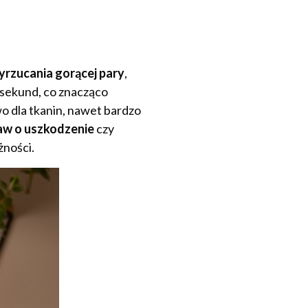
yrzucania gorącej pary
,
 sekund, co znacząco
o dla tkanin, nawet bardzo
baw o uszkodzenie
czy
żności.