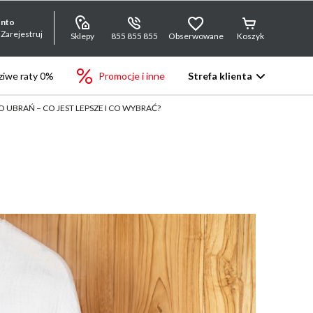
onto
 Zarejestruj
Sklepy
855 855 855
Obserwowane
Koszyk
iwe raty 0%
Promocje i inne
Strefa klienta
 UBRAŃ – CO JEST LEPSZE I CO WYBRAĆ?