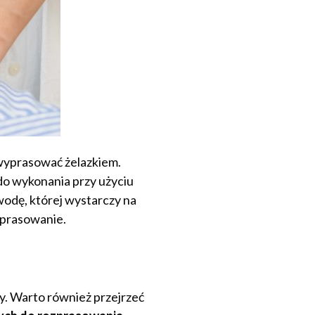
 wyprasować żelazkiem.
do wykonania przy użyciu
wodę, której wystarczy na
 prasowanie.
zy. Warto również przejrzeć