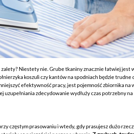
zalety? Niestety nie. Grube tkaniny znacznie łatwiej jest
łnierzyka koszuli czy kantów na spodniach będzie trudne 
iejszyć efektywność pracy, jest pojemność zbiornika na 
ć jej uzupełniania zdecydowanie wydłuży czas potrzebny na
 przy częstym prasowaniu i wtedy, gdy prasujesz dużo rzec