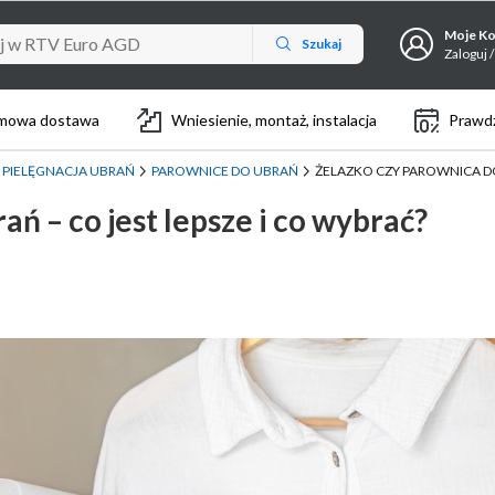
Moje K
Szukaj
Zaloguj /
mowa dostawa
Wniesienie, montaż, instalacja
Prawdz
I PIELĘGNACJA UBRAŃ
PAROWNICE DO UBRAŃ
ŻELAZKO CZY PAROWNICA DO
ń – co jest lepsze i co wybrać?