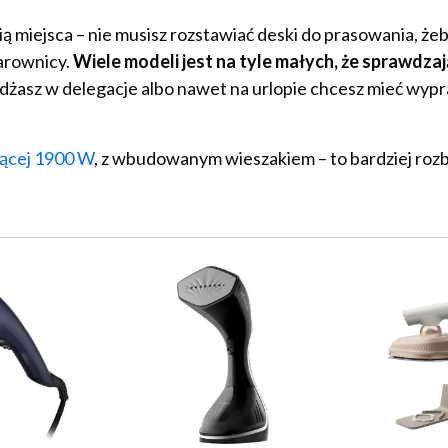
ą miejsca – nie musisz rozstawiać deski do prasowania, że
parownicy.
Wiele modeli jest na tyle małych, że sprawdzaj
żdżasz w delegacje albo nawet na urlopie chcesz mieć wypr
jącej 1900 W
, z wbudowanym wieszakiem – to bardziej roz