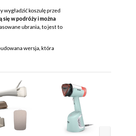
by wygładzić koszulę przed
ą się w podróży i można
asowane ubrania, to jest to
budowana wersja, która