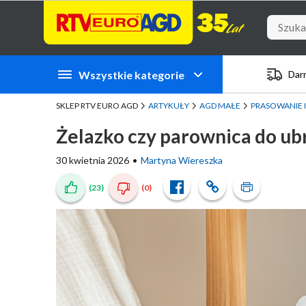
Przejdź do zawartości strony
Przejdź do wyszukiwarki
Przejdź do kategorii
Przejdź do stopki
Wszystkie kategorie
Dar
SKLEP RTV EURO AGD
ARTYKUŁY
AGD MAŁE
PRASOWANIE 
Żelazko czy parownica do ubra
30 kwietnia 2026
Martyna Wiereszka
(23)
(0)