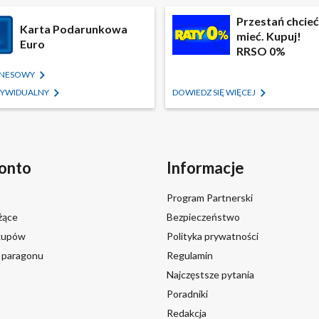
Przestań chcieć,
Karta Podarunkowa
mieć. Kupuj!
Euro
RRSO 0%
IZNESOWY
NDYWIDUALNY
DOWIEDZ SIĘ WIĘCEJ
onto
Informacje
Program Partnerski
żące
Bezpieczeństwo
akupów
Polityka prywatności
a paragonu
Regulamin
Najczęstsze pytania
Poradniki
Redakcja