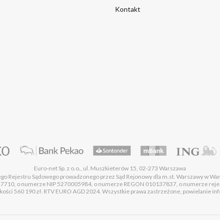
Kontakt
Euro-net Sp. z o.o., ul. Muszkieterów 15, 02-273 Warszawa
wego Rejestru Sądowego prowadzonego przez Sąd Rejonowy dla m.st. Warszawy w Wa
17710, o numerze NIP 5270005984, o numerze REGON 010137837, o numerze rej
ości 560 190 zł. RTV EURO AGD 2024. Wszystkie prawa zastrzeżone, powielanie infor