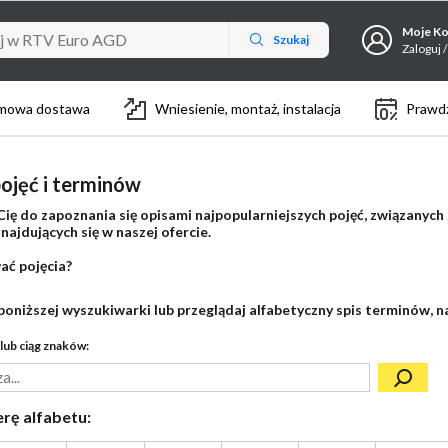
Moje K
Szukaj
Zaloguj /
mowa dostawa
Wniesienie, montaż, instalacja
Prawdz
ojęć i terminów
ię do zapoznania się opisami najpopularniejszych pojęć, związanych
ajdujących się w naszej ofercie.
ać pojęcia?
poniższej wyszukiwarki lub przeglądaj alfabetyczny spis terminów, na
lub ciąg znaków:
erę alfabetu: