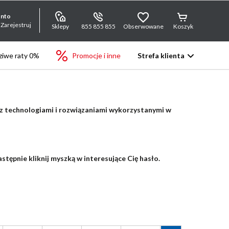
onto
 Zarejestruj
Sklepy
855 855 855
Obserwowane
Koszyk
iwe raty 0%
Promocje i inne
Strefa klienta
 z technologiami i rozwiązaniami wykorzystanymi w
stępnie kliknij myszką w interesujące Cię hasło.