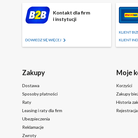
Kontakt dla firm
i instytucji
KLIENT B
DOWIEDZ SIĘ WIĘCEJ
KLIENT I
Zakupy
Moje k
Dostawa
Korzyści
Sposoby płatności
Zakupy bie
Raty
Historia z
Leasing i raty dla firm
Rejestracj
Ubezpieczenia
Reklamacje
Zwroty