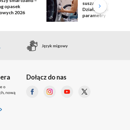
pszy smartband –
suszarkach do prania
ng opasek
Działanie, funkcje i
owych 2026
parametry
Język migowy
tera
Dołącz do nas
e o
ach, nową