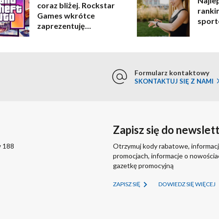
Najle
coraz bliżej. Rockstar
ranki
Games wkrótce
sport
zaprezentuję
rozgrywkę!
Formularz kontaktowy
SKONTAKTUJ SIĘ Z NAMI
Zapisz się do newslet
w 188
Otrzymuj kody rabatowe, informacj
promocjach, informacje o nowości
gazetkę promocyjną
ZAPISZ SIĘ
DOWIEDZ SIĘ WIĘCEJ