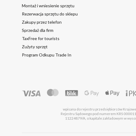
Montaż i wniesienie sprzętu
Rezerwacja sprzętu do sklepu
Zakupy przez telefon
Sprzedaż dla firm
TaxFree for tourists
Zużyty sprzęt
Program Odkupu Trade In
wpisana do rejestru przedsiębiorców Krajo
Rejestru Sądowego pod numerem KRS 00001
11224879/A, o kapitale zakładowym w wysok