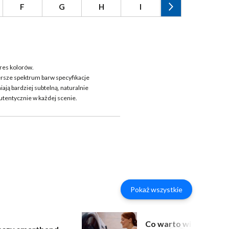
F
G
H
I
J
K
res kolorów.
ersze spektrum barw specyfikacje
ją bardziej subtelną, naturalnie
utentycznie w każdej scenie.
Pokaż wszystkie
Co warto wiedzieć o