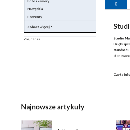
Foto i kamery
0
Narzędzia
Prezenty
Studi
Zobacz więcej
Studio Ma
Znajdź nas
Dzięki spe
standardu 
stonowaną 
Czy ta inf
WYŚLIJ
Najnowsze artykuły