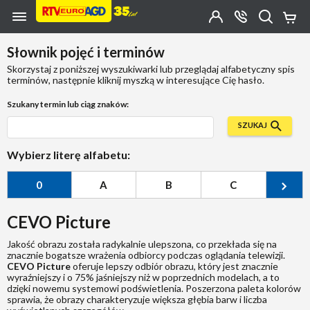
Przejdź do zawartości strony
Przejdź do wyszukiwarki
Przejdź do kategorii
Przejdź do stopki
Moje
OTWÓRZ
MENU
Konto
Koszy
KONTAKT
(0)
Jakiego
Słownik pojęć i terminów
produktu
szukasz?
Skorzystaj z poniższej wyszukiwarki lub przeglądaj alfabetyczny spis
terminów, następnie kliknij myszką w interesujące Cię hasło.
Szukany termin lub ciąg znaków:
SZUKAJ
Wybierz literę alfabetu:
0
A
B
C
Ć
CEVO Picture
Jakość obrazu została radykalnie ulepszona, co przekłada się na
znacznie bogatsze wrażenia odbiorcy podczas oglądania telewizji.
CEVO Picture
oferuje lepszy odbiór obrazu, który jest znacznie
wyraźniejszy i o 75% jaśniejszy niż w poprzednich modelach, a to
dzięki nowemu systemowi podświetlenia. Poszerzona paleta kolorów
sprawia, że obrazy charakteryzuje większa głębia barw i liczba