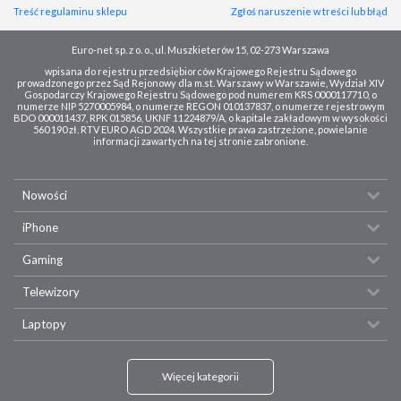
Treść regulaminu sklepu
Zgłoś naruszenie w treści lub błąd
Euro-net sp. z o. o., ul. Muszkieterów 15, 02-273 Warszawa
wpisana do rejestru przedsiębiorców Krajowego Rejestru Sądowego
prowadzonego przez Sąd Rejonowy dla m.st. Warszawy w Warszawie, Wydział XIV
Gospodarczy Krajowego Rejestru Sądowego pod numerem KRS 0000117710, o
numerze NIP 5270005984, o numerze REGON 010137837, o numerze rejestrowym
BDO 000011437, RPK 015856, UKNF 11224879/A, o kapitale zakładowym w wysokości
560 190 zł. RTV EURO AGD 2024. Wszystkie prawa zastrzeżone, powielanie
informacji zawartych na tej stronie zabronione.
Nowości
iPhone
Gaming
Telewizory
Laptopy
Więcej kategorii