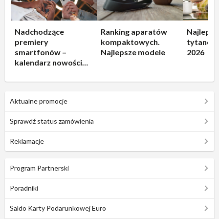
Nadchodzące
Ranking aparatów
Najlepsz
premiery
kompaktowych.
tytanowe
smartfonów –
Najlepsze modele
2026
kalendarz nowości
2026
Aktualne promocje
Sprawdź status zamówienia
Reklamacje
Program Partnerski
Poradniki
Saldo Karty Podarunkowej Euro