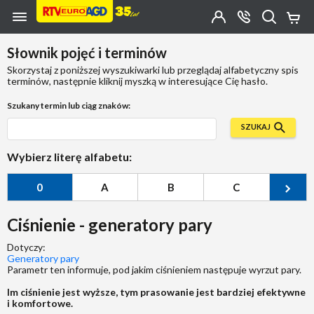
Przejdź do zawartości strony
Przejdź do wyszukiwarki
Przejdź do kategorii
Przejdź do stopki
Moje
OTWÓRZ
MENU
Konto
Koszy
KONTAKT
(0)
Jakiego
Słownik pojęć i terminów
produktu
szukasz?
Skorzystaj z poniższej wyszukiwarki lub przeglądaj alfabetyczny spis
terminów, następnie kliknij myszką w interesujące Cię hasło.
Szukany termin lub ciąg znaków:
SZUKAJ
Wybierz literę alfabetu:
0
A
B
C
Ć
Ciśnienie - generatory pary
Dotyczy:
Generatory pary
Parametr ten informuje, pod jakim ciśnieniem następuje wyrzut pary.
Im ciśnienie jest wyższe, tym prasowanie jest bardziej efektywne
i komfortowe.