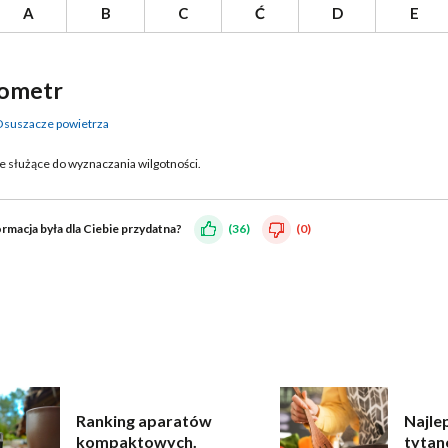
A
B
C
Ć
D
E
ometr
Osuszacze powietrza
 służące do wyznaczania wilgotności.
ormacja była dla Ciebie przydatna?
(36)
(0)
Ranking aparatów
Najle
kompaktowych.
tytan