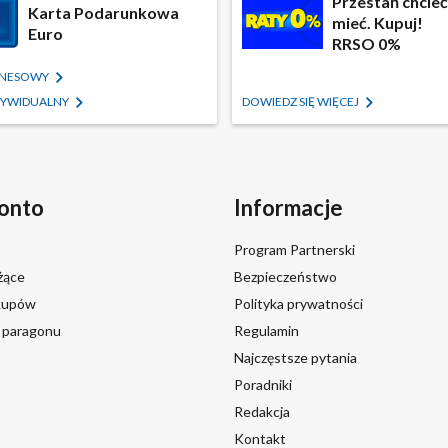
Przestań chcieć,
Karta Podarunkowa
mieć. Kupuj!
Euro
RRSO 0%
IZNESOWY
NDYWIDUALNY
DOWIEDZ SIĘ WIĘCEJ
onto
Informacje
Program Partnerski
żące
Bezpieczeństwo
akupów
Polityka prywatności
a paragonu
Regulamin
Najczęstsze pytania
Poradniki
Redakcja
Kontakt