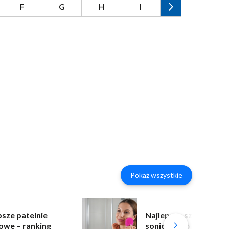
F
G
H
I
J
K
Pokaż wszystkie
psze patelnie
Najlepsza szczoteczk
owe – ranking
soniczna do twarzy –