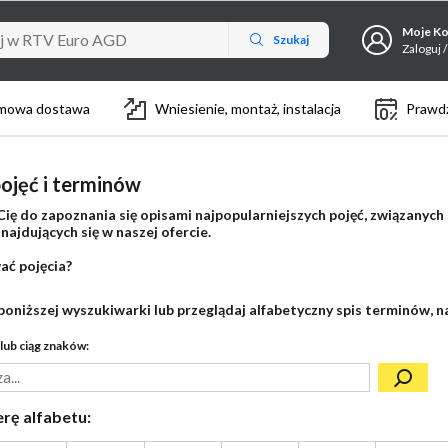
Moje K
Szukaj
Zaloguj /
mowa dostawa
Wniesienie, montaż, instalacja
Prawdz
ojęć i terminów
ię do zapoznania się opisami najpopularniejszych pojęć, związanych
ajdujących się w naszej ofercie.
ać pojęcia?
poniższej wyszukiwarki lub przeglądaj alfabetyczny spis terminów, na
lub ciąg znaków:
erę alfabetu: