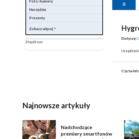
Foto i kamery
0
Narzędzia
Prezenty
Hygr
Zobacz więcej
Dotyczy:
Znajdź nas
Urządzenie
Czy ta inf
WYŚLIJ
Najnowsze artykuły
Nadchodzące
premiery smartfonów