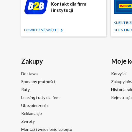
Kontakt dla firm
i instytucji
KLIENT B
DOWIEDZ SIĘ WIĘCEJ
KLIENT I
Zakupy
Moje k
Dostawa
Korzyści
Sposoby płatności
Zakupy bie
Raty
Historia z
Leasing i raty dla firm
Rejestracj
Ubezpieczenia
Reklamacje
Zwroty
Montaż i wniesienie sprzętu