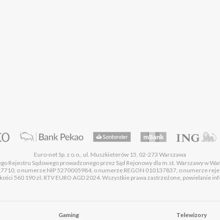
Euro-net Sp. z o.o., ul. Muszkieterów 15, 02-273 Warszawa
wego Rejestru Sądowego prowadzonego przez Sąd Rejonowy dla m.st. Warszawy w Wa
17710, o numerze NIP 5270005984, o numerze REGON 010137837, o numerze rej
ości 560 190 zł. RTV EURO AGD 2024. Wszystkie prawa zastrzeżone, powielanie infor
Gaming
Telewizory