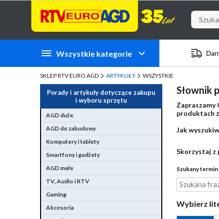
Przejdź do zawartości strony
Przejdź do wyszukiwarki
Przejdź do kategorii
Przejdź do stopki
Wszystkie kategorie
Dar
SKLEP RTV EURO AGD
ARTYKUŁY
WSZYSTKIE
Słownik p
Porady i artykuły dotyczące zakupu
i wyboru sprzętu
Zapraszamy C
produktach zn
AGD duże
AGD do zabudowy
Jak wyszukiw
Komputery i tablety
Skorzystaj z 
Smartfony i gadżety
AGD małe
Szukany termin 
TV, Audio i RTV
Gaming
Wybierz lit
Akcesoria