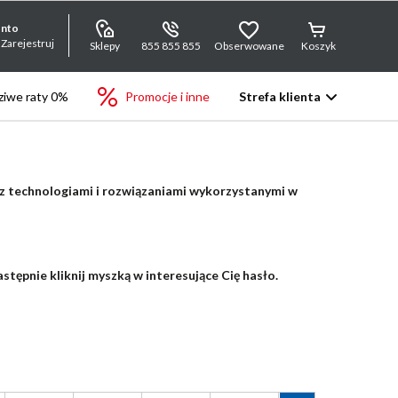
onto
 Zarejestruj
Sklepy
855 855 855
Obserwowane
Koszyk
iwe raty 0%
Promocje i inne
Strefa klienta
 z technologiami i rozwiązaniami wykorzystanymi w
stępnie kliknij myszką w interesujące Cię hasło.