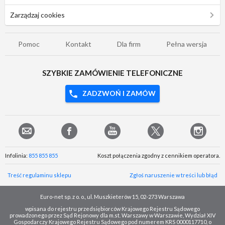
Zarządzaj cookies
Pomoc
Kontakt
Dla firm
Pełna wersja
SZYBKIE ZAMÓWIENIE TELEFONICZNE
ZADZWOŃ I ZAMÓW
Infolinia:
855 855 855
Koszt połączenia zgodny z cennikiem operatora.
Treść regulaminu sklepu
Zgłoś naruszenie w treści lub błąd
Euro-net sp. z o. o., ul. Muszkieterów 15, 02-273 Warszawa
wpisana do rejestru przedsiębiorców Krajowego Rejestru Sądowego
prowadzonego przez Sąd Rejonowy dla m.st. Warszawy w Warszawie, Wydział XIV
Gospodarczy Krajowego Rejestru Sądowego pod numerem KRS 0000117710, o