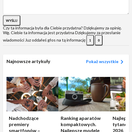
WYŚLIJ
Czy ta informacja była dla Ciebie przydatna?
Dziękujemy za opinię.
Wg. Ciebie ta informacja jest przydatna
Dziękujemy za przesłanie
wiadomości
Juz oddałeś głos na tą informację
1
0
Najnowsze artykuły
Pokaż wszystkie
Nadchodzące
Ranking aparatów
Najlepsz
premiery
kompaktowych.
tytanowe
smartfonów –
Najlepsze modele
2026