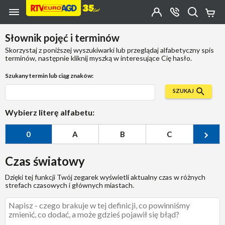
Przejdź do zawartości strony
Przejdź do wyszukiwarki
Przejdź do kategorii
Przejdź do stopki
Moje
OTWÓRZ
MENU
Konto
Koszy
KONTAKT
(0)
Jakiego
Słownik pojęć i terminów
produktu
szukasz?
Skorzystaj z poniższej wyszukiwarki lub przeglądaj alfabetyczny spis
terminów, następnie kliknij myszką w interesujące Cię hasło.
Szukany termin lub ciąg znaków:
SZUKAJ
Wybierz literę alfabetu:
0
A
B
C
Ć
Czas światowy
Dzięki tej funkcji Twój zegarek wyświetli aktualny czas w różnych
strefach czasowych i głównych miastach.