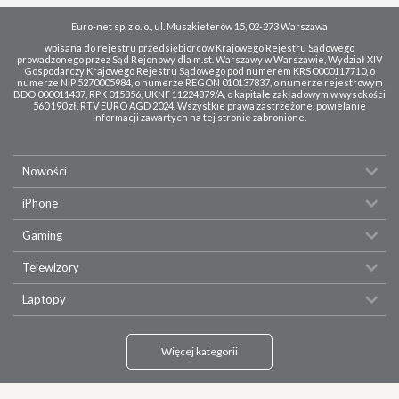
Euro-net sp. z o. o., ul. Muszkieterów 15, 02-273 Warszawa
wpisana do rejestru przedsiębiorców Krajowego Rejestru Sądowego
prowadzonego przez Sąd Rejonowy dla m.st. Warszawy w Warszawie, Wydział XIV
Gospodarczy Krajowego Rejestru Sądowego pod numerem KRS 0000117710, o
numerze NIP 5270005984, o numerze REGON 010137837, o numerze rejestrowym
BDO 000011437, RPK 015856, UKNF 11224879/A, o kapitale zakładowym w wysokości
560 190 zł. RTV EURO AGD 2024. Wszystkie prawa zastrzeżone, powielanie
informacji zawartych na tej stronie zabronione.
Nowości
iPhone
Gaming
Telewizory
Laptopy
Więcej kategorii