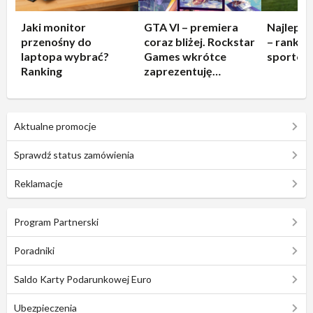
Jaki monitor
GTA VI – premiera
Najleps
przenośny do
coraz bliżej. Rockstar
– rankin
laptopa wybrać?
Games wkrótce
sportow
Ranking
zaprezentuję
rozgrywkę!
Aktualne promocje
Sprawdź status zamówienia
Reklamacje
Program Partnerski
Poradniki
Saldo Karty Podarunkowej Euro
Ubezpieczenia