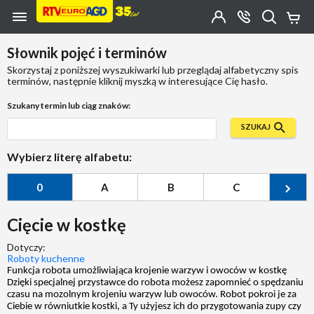
Przejdź do zawartości strony
Przejdź do wyszukiwarki
Przejdź do kategorii
Przejdź do stopki
Moje
OTWÓRZ
MENU
Konto
Koszy
KONTAKT
(0)
Jakiego
Słownik pojęć i terminów
produktu
szukasz?
Skorzystaj z poniższej wyszukiwarki lub przeglądaj alfabetyczny spis
terminów, następnie kliknij myszką w interesujące Cię hasło.
Szukany termin lub ciąg znaków:
SZUKAJ
Wybierz literę alfabetu:
0
A
B
C
Ć
Cięcie w kostkę
Dotyczy:
Roboty kuchenne
Funkcja robota umożliwiająca krojenie warzyw i owoców w kostkę
Dzięki specjalnej przystawce do robota możesz zapomnieć o spędzaniu
czasu na mozolnym krojeniu warzyw lub owoców. Robot pokroi je za
Ciebie w równiutkie kostki, a Ty użyjesz ich do przygotowania zupy czy