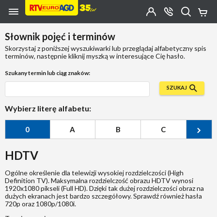
Przejdź do zawartości strony
Przejdź do wyszukiwarki
Przejdź do kategorii
Przejdź do stopki
Moje
OTWÓRZ
MENU
Konto
Koszy
KONTAKT
(0)
Jakiego
Słownik pojęć i terminów
produktu
szukasz?
Skorzystaj z poniższej wyszukiwarki lub przeglądaj alfabetyczny spis
terminów, następnie kliknij myszką w interesujące Cię hasło.
Szukany termin lub ciąg znaków:
SZUKAJ
Wybierz literę alfabetu:
0
A
B
C
Ć
HDTV
Ogólne określenie dla telewizji wysokiej rozdzielczości (High
Definition TV). Maksymalna rozdzielczość obrazu HDTV wynosi
1920x1080 pikseli (Full HD). Dzięki tak dużej rozdzielczości obraz na
dużych ekranach jest bardzo szczegółowy. Sprawdź również hasła
720p oraz 1080p/1080i.