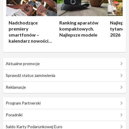
Nadchodzące
Ranking aparatów
Najlepsz
premiery
kompaktowych.
tytanowe
smartfonów –
Najlepsze modele
2026
kalendarz nowości
2026
Aktualne promocje
Sprawdź status zamówienia
Reklamacje
Program Partnerski
Poradniki
Saldo Karty Podarunkowej Euro