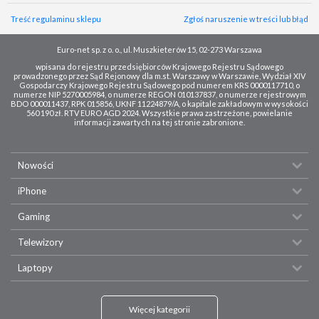
Treść regulaminu sklepu
Zgłoś naruszenie w treści lub błąd
Euro-net sp. z o. o., ul. Muszkieterów 15, 02-273 Warszawa
wpisana do rejestru przedsiębiorców Krajowego Rejestru Sądowego
prowadzonego przez Sąd Rejonowy dla m.st. Warszawy w Warszawie, Wydział XIV
Gospodarczy Krajowego Rejestru Sądowego pod numerem KRS 0000117710, o
numerze NIP 5270005984, o numerze REGON 010137837, o numerze rejestrowym
BDO 000011437, RPK 015856, UKNF 11224879/A, o kapitale zakładowym w wysokości
560 190 zł. RTV EURO AGD 2024. Wszystkie prawa zastrzeżone, powielanie
informacji zawartych na tej stronie zabronione.
Nowości
iPhone
Gaming
Telewizory
Laptopy
Więcej kategorii