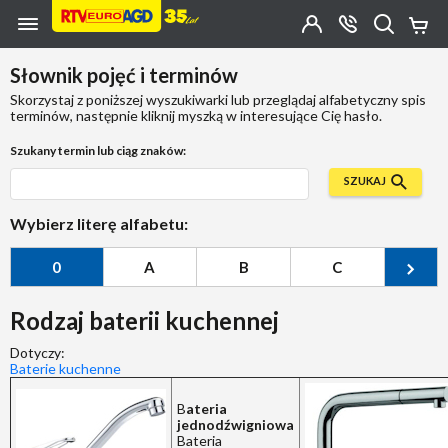
Przejdź do zawartości strony
Przejdź do wyszukiwarki
Przejdź do kategorii
Przejdź do stopki
Moje
OTWÓRZ
MENU
Konto
Koszy
KONTAKT
(0)
Jakiego
Słownik pojęć i terminów
produktu
szukasz?
Skorzystaj z poniższej wyszukiwarki lub przeglądaj alfabetyczny spis
terminów, następnie kliknij myszką w interesujące Cię hasło.
Szukany termin lub ciąg znaków:
SZUKAJ
Wybierz literę alfabetu:
0
A
B
C
Ć
Rodzaj baterii kuchennej
Dotyczy:
Baterie kuchenne
B
ateria
jednodźwigniowa
Bateria