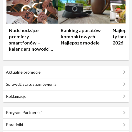
Nadchodzące
Ranking aparatów
Najlepsz
premiery
kompaktowych.
tytanowe
smartfonów –
Najlepsze modele
2026
kalendarz nowości
2026
Aktualne promocje
Sprawdź status zamówienia
Reklamacje
Program Partnerski
Poradniki