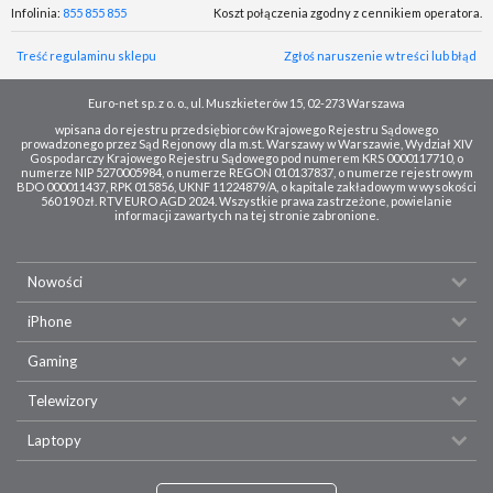
Infolinia:
855 855 855
Koszt połączenia zgodny z cennikiem operatora.
Treść regulaminu sklepu
Zgłoś naruszenie w treści lub błąd
Euro-net sp. z o. o., ul. Muszkieterów 15, 02-273 Warszawa
wpisana do rejestru przedsiębiorców Krajowego Rejestru Sądowego
prowadzonego przez Sąd Rejonowy dla m.st. Warszawy w Warszawie, Wydział XIV
Gospodarczy Krajowego Rejestru Sądowego pod numerem KRS 0000117710, o
numerze NIP 5270005984, o numerze REGON 010137837, o numerze rejestrowym
BDO 000011437, RPK 015856, UKNF 11224879/A, o kapitale zakładowym w wysokości
560 190 zł. RTV EURO AGD 2024. Wszystkie prawa zastrzeżone, powielanie
informacji zawartych na tej stronie zabronione.
Nowości
iPhone
Gaming
Telewizory
Laptopy