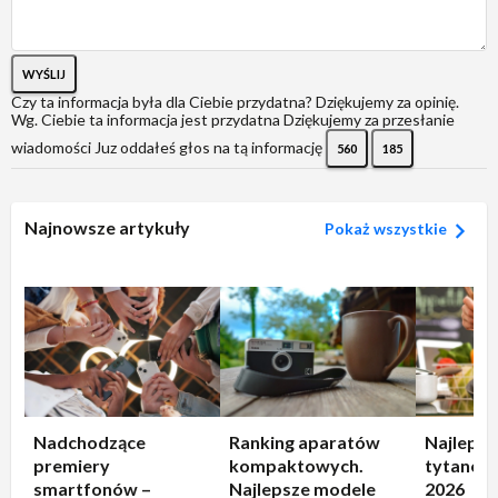
WYŚLIJ
Czy ta informacja była dla Ciebie przydatna?
Dziękujemy za opinię.
Wg. Ciebie ta informacja jest przydatna
Dziękujemy za przesłanie
wiadomości
Juz oddałeś głos na tą informację
560
185
Najnowsze artykuły
Pokaż wszystkie
Nadchodzące
Ranking aparatów
Najlepsz
premiery
kompaktowych.
tytanowe
smartfonów –
Najlepsze modele
2026