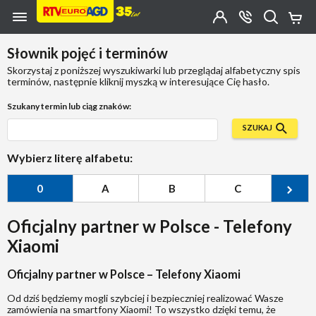
Przejdź do zawartości strony
Przejdź do wyszukiwarki
Przejdź do kategorii
Przejdź do stopki
Moje
OTWÓRZ
MENU
Konto
Koszy
KONTAKT
(0)
Jakiego
Słownik pojęć i terminów
produktu
szukasz?
Skorzystaj z poniższej wyszukiwarki lub przeglądaj alfabetyczny spis
terminów, następnie kliknij myszką w interesujące Cię hasło.
Szukany termin lub ciąg znaków:
SZUKAJ
Wybierz literę alfabetu:
0
A
B
C
Ć
Oficjalny partner w Polsce - Telefony
Xiaomi
Oficjalny partner w Polsce – Telefony Xiaomi
Od dziś będziemy mogli szybciej i bezpieczniej realizować Wasze
zamówienia na smartfony Xiaomi! To wszystko dzięki temu, że