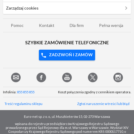
Zarządzaj cookies
Pomoc
Kontakt
Dla firm
Pełna wersja
SZYBKIE ZAMÓWIENIE TELEFONICZNE
ZADZWOŃ I ZAMÓW
Infolinia:
855 855 855
Koszt połączenia zgodny z cennikiem operatora.
Treść regulaminu sklepu
Zgłoś naruszenie w treści lub błąd
Euro-net sp. z o. o., ul. Muszkieterów 15, 02-273 Warszawa
wpisana do rejestru przedsiębiorców Krajowego Rejestru Sądowego
prowadzonego przez Sąd Rejonowy dla m.st. Warszawy w Warszawie, Wydział XIV
Gospodarczy Krajowego Rejestru Sądowego pod numerem KRS 0000117710, o