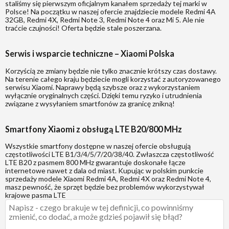
staliśmy się pierwszym oficjalnym kanałem sprzedaży tej marki w
Polsce! Na początku w naszej ofercie znajdziecie modele Redmi 4A
32GB, Redmi 4X, Redmi Note 3, Redmi Note 4 oraz Mi 5. Ale nie
traćcie czujności! Oferta będzie stale poszerzana.
Serwis i wsparcie techniczne – Xiaomi Polska
Korzyścią ze zmiany będzie nie tylko znacznie krótszy czas dostawy.
Na terenie całego kraju będziecie mogli korzystać z autoryzowanego
serwisu Xiaomi. Naprawy będą szybsze oraz z wykorzystaniem
wyłącznie oryginalnych części. Dzięki temu ryzyko i utrudnienia
związane z wysyłaniem smartfonów za granicę znikną!
Smartfony Xiaomi z obsługą LTE B20/800 MHz
Wszystkie smartfony dostępne w naszej ofercie obsługują
częstotliwości LTE B1/3/4/5/7/20/38/40. Zwłaszcza częstotliwość
LTE B20 z pasmem 800 MHz gwarantuje doskonałe łącze
internetowe nawet z dala od miast. Kupując w polskim punkcie
sprzedaży modele Xiaomi Redmi 4A, Redmi 4X oraz Redmi Note 4,
masz pewność, że sprzęt będzie bez problemów wykorzystywał
krajowe pasma LTE