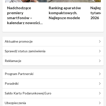
Nadchodzące
Ranking aparatów
Najlepsz
premiery
kompaktowych.
tytanowe
smartfonów –
Najlepsze modele
2026
kalendarz nowości
2026
Aktualne promocje
Sprawdź status zamówienia
Reklamacje
Program Partnerski
Poradniki
Saldo Karty Podarunkowej Euro
Ubezpieczenia