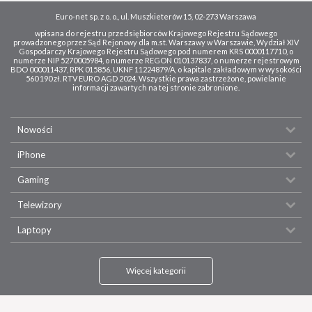
Euro-net sp. z o. o., ul. Muszkieterów 15, 02-273 Warszawa
wpisana do rejestru przedsiębiorców Krajowego Rejestru Sądowego
prowadzonego przez Sąd Rejonowy dla m.st. Warszawy w Warszawie, Wydział XIV
Gospodarczy Krajowego Rejestru Sądowego pod numerem KRS 0000117710, o
numerze NIP 5270005984, o numerze REGON 010137837, o numerze rejestrowym
BDO 000011437, RPK 015856, UKNF 11224879/A, o kapitale zakładowym w wysokości
560 190 zł. RTV EURO AGD 2024. Wszystkie prawa zastrzeżone, powielanie
informacji zawartych na tej stronie zabronione.
Nowości
iPhone
Gaming
Telewizory
Laptopy
Więcej kategorii