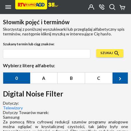
Przejdź do zawartości strony
Przejdź do wyszukiwarki
Przejdź do kategorii
Przejdź do stopki
Moje
OTWÓRZ
MENU
Konto
Koszy
KONTAKT
(0)
Jakiego
Słownik pojęć i terminów
produktu
szukasz?
Skorzystaj z poniższej wyszukiwarki lub przeglądaj alfabetyczny spis
terminów, następnie kliknij myszką w interesujące Cię hasło.
Szukany termin lub ciąg znaków:
SZUKAJ
Wybierz literę alfabetu:
0
A
B
C
Ć
Digital Noise Filter
Dotyczy:
Telewizory
Dotyczy Towarów marek:
Samsung
Za pomocą filtra cyfrowej redukcji szumów programy analogowe
można oglądać w krystalicznej czystości, tak jakby były one