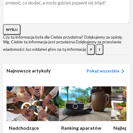
WYŚLIJ
Czy ta informacja była dla Ciebie przydatna?
Dziękujemy za opinię.
Wg. Ciebie ta informacja jest przydatna
Dziękujemy za przesłanie
wiadomości
Juz oddałeś głos na tą informację
9
1
Najnowsze artykuły
Pokaż wszystkie
Nadchodzące
Ranking aparatów
Najlepsz