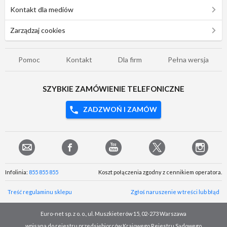
Kontakt dla mediów
Zarządzaj cookies
Pomoc
Kontakt
Dla firm
Pełna wersja
SZYBKIE ZAMÓWIENIE TELEFONICZNE
ZADZWOŃ I ZAMÓW
Infolinia:
855 855 855
Koszt połączenia zgodny z cennikiem operatora.
Treść regulaminu sklepu
Zgłoś naruszenie w treści lub błąd
Euro-net sp. z o. o., ul. Muszkieterów 15, 02-273 Warszawa
wpisana do rejestru przedsiębiorców Krajowego Rejestru Sądowego