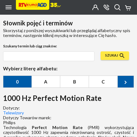
Przejdź do zawartości strony
Przejdź do wyszukiwarki
Przejdź do kategorii
Przejdź do stopki
Moje
OTWÓRZ
MENU
Konto
Koszy
KONTAKT
(0)
Jakiego
Słownik pojęć i terminów
produktu
szukasz?
Skorzystaj z poniższej wyszukiwarki lub przeglądaj alfabetyczny spis
terminów, następnie kliknij myszką w interesujące Cię hasło.
Szukany termin lub ciąg znaków:
SZUKAJ
Wybierz literę alfabetu:
0
A
B
C
Ć
1000 Hz Perfect Motion Rate
Dotyczy:
Telewizory
Dotyczy Towarów marek:
Philips
Technologia
Perfect Motion Rate
(PMR) wykorzystująca
częstotliwość 1000 Hz zapewnia niezrównaną ostrość, czystość i