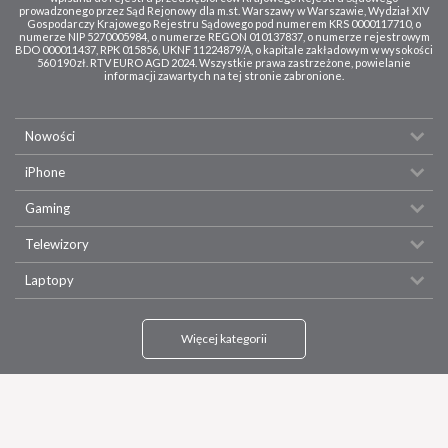
prowadzonego przez Sąd Rejonowy dla m.st. Warszawy w Warszawie, Wydział XIV
Gospodarczy Krajowego Rejestru Sądowego pod numerem KRS 0000117710, o
numerze NIP 5270005984, o numerze REGON 010137837, o numerze rejestrowym
BDO 000011437, RPK 015856, UKNF 11224879/A, o kapitale zakładowym w wysokości
560 190 zł. RTV EURO AGD 2024. Wszystkie prawa zastrzeżone, powielanie
informacji zawartych na tej stronie zabronione.
Nowości
iPhone
Gaming
Telewizory
Laptopy
Więcej kategorii