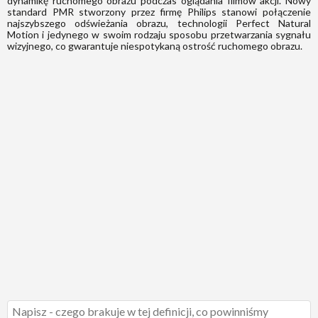
dynamikę ruchomego obrazu podczas oglądania filmów akcji. Nowy
standard PMR stworzony przez firmę Philips stanowi połączenie
najszybszego odświeżania obrazu, technologii Perfect Natural
Motion i jedynego w swoim rodzaju sposobu przetwarzania sygnału
wizyjnego, co gwarantuje niespotykaną ostrość ruchomego obrazu.