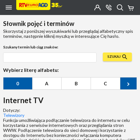
Przejdź do zawartości strony
Przejdź do wyszukiwarki
Przejdź do kategorii
Przejdź do stopki
Moje
OTWÓRZ
MENU
Konto
Koszy
KONTAKT
(0)
Jakiego
Słownik pojęć i terminów
produktu
szukasz?
Skorzystaj z poniższej wyszukiwarki lub przeglądaj alfabetyczny spis
terminów, następnie kliknij myszką w interesujące Cię hasło.
Szukany termin lub ciąg znaków:
SZUKAJ
Wybierz literę alfabetu:
0
A
B
C
Ć
Internet TV
Dotyczy:
Telewizory
Funkcja umożliwiająca podłączanie telewizora do internetu w celu
korzystania z serwisów internetowych oraz przeglądania stron
WWW. Podłączenie telewizora do sieci domowej i korzystanie z
dostępu do Internetu bez konieczności włączania komputera