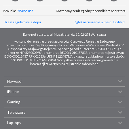
Infolinia:
855 855 855
Koszt połączenia zgodny z cennikiem operatora.
Treść regulaminu sklepu
Zgłoś naruszenie w treści lub błąd
Euro-net sp. z o. o., ul. Muszkieterów 15, 02-273 Warszawa
wpisana do rejestru przedsiębiorców Krajowego Rejestru Sądowego
prowadzonego przez Sąd Rejonowy dla m.st. Warszawy w Warszawie, Wydział XIV
Gospodarczy Krajowego Rejestru Sądowego pod numerem KRS 0000117710, o
numerze NIP 5270005984, o numerze REGON 010137837, o numerze rejestrowym
BDO 000011437, RPK 015856, UKNF 11224879/A, o kapitale zakładowym w wysokości
560 190 zł. RTV EURO AGD 2024. Wszystkie prawa zastrzeżone, powielanie
informacji zawartych na tej stronie zabronione.
Nowości
iPhone
Gaming
Telewizory
Laptopy