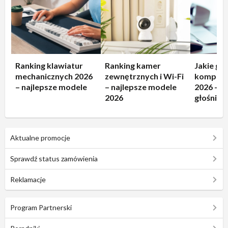
Ranking klawiatur
Ranking kamer
Jakie gło
mechanicznych 2026
zewnętrznych i Wi-Fi
kompute
– najlepsze modele
– najlepsze modele
2026 – n
2026
głośniki!
Aktualne promocje
Sprawdź status zamówienia
Reklamacje
Program Partnerski