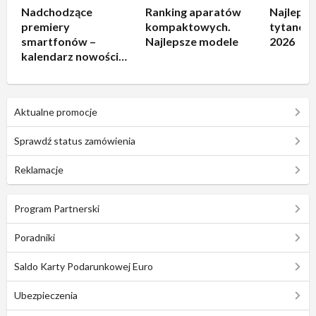
Nadchodzące
Ranking aparatów
Najlepsz
premiery
kompaktowych.
tytanowe
smartfonów –
Najlepsze modele
2026
kalendarz nowości
2026
Aktualne promocje
Sprawdź status zamówienia
Reklamacje
Program Partnerski
Poradniki
Saldo Karty Podarunkowej Euro
Ubezpieczenia