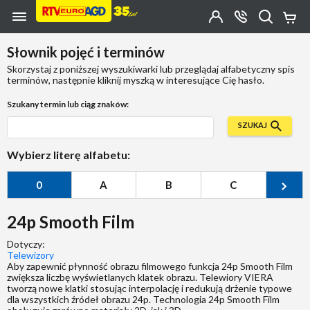
Przejdź do zawartości strony
Przejdź do wyszukiwarki
Przejdź do kategorii
Przejdź do stopki
Moje
OTWÓRZ
MENU
Konto
Koszy
KONTAKT
(0)
Jakiego
Słownik pojęć i terminów
produktu
szukasz?
Skorzystaj z poniższej wyszukiwarki lub przeglądaj alfabetyczny spis
terminów, następnie kliknij myszką w interesujące Cię hasło.
Szukany termin lub ciąg znaków:
SZUKAJ
Wybierz literę alfabetu:
0
A
B
C
Ć
24p Smooth Film
Dotyczy:
Telewizory
Aby zapewnić płynność obrazu filmowego funkcja 24p Smooth Film
zwiększa liczbę wyświetlanych klatek obrazu. Telewiory VIERA
tworzą nowe klatki stosując interpolację i redukują drżenie typowe
dla wszystkich źródeł obrazu 24p. Technologia 24p Smooth Film