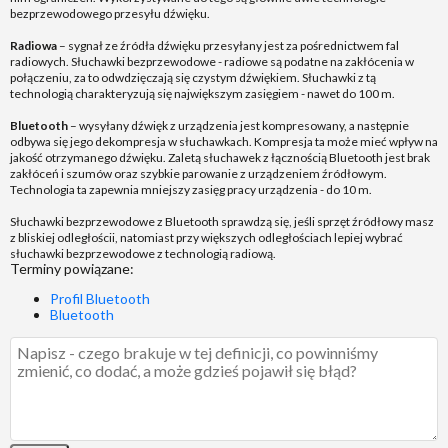
bezprzewodowego przesyłu dźwięku.
Radiowa
– sygnał ze źródła dźwięku przesyłany jest za pośrednictwem fal
radiowych. Słuchawki bezprzewodowe - radiowe są podatne na zakłócenia w
połączeniu, za to odwdzięczają się czystym dźwiękiem. Słuchawki z tą
technologią charakteryzują się największym zasięgiem - nawet do 100 m.
Bluetooth
– wysyłany dźwięk z urządzenia jest kompresowany, a następnie
odbywa się jego dekompresja w słuchawkach. Kompresja ta może mieć wpływ na
jakość otrzymanego dźwięku. Zaletą słuchawek z łącznością Bluetooth jest brak
zakłóceń i szumów oraz szybkie parowanie z urządzeniem źródłowym.
Technologia ta zapewnia mniejszy zasięg pracy urządzenia - do 10 m.
Słuchawki bezprzewodowe z Bluetooth sprawdzą się, jeśli sprzęt źródłowy masz
z bliskiej odległościi, natomiast przy większych odległościach lepiej wybrać
słuchawki bezprzewodowe z technologią radiową.
Terminy powiązane:
Profil Bluetooth
Bluetooth