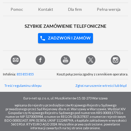
Pomoc
Kontakt
Dla firm
Pełna wersja
SZYBKIE ZAMÓWIENIE TELEFONICZNE
ZADZWOŃ I ZAMÓW
Infolinia:
855 855 855
Koszt połączenia zgodny z cennikiem operatora.
Treść regulaminu sklepu
Zgłoś naruszenie w treści lub błąd
Euro-net sp. z o. o., ul. Muszkieterów 15, 02-273 Warszawa
wpisana do rejestru przedsiębiorców Krajowego Rejestru Sądowego
prowadzonego przez Sąd Rejonowy dla m.st. Warszawy w Warszawie, Wydział XIV
Gospodarczy Krajowego Rejestru Sądowego pod numerem KRS 0000117710, o
numerze NIP 5270005984, o numerze REGON 010137837, o numerze rejestrowym
BDO 000011437, RPK 015856, UKNF 11224879/A, o kapitale zakładowym w wysokości
560 190 zł. RTV EURO AGD 2024. Wszystkie prawa zastrzeżone, powielanie
informacji zawartych na tej stronie zabronione.