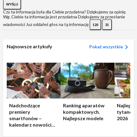
WYŚLIJ
Czy ta informacja była dla Ciebie przydatna?
Dziękujemy za opinię.
Wg. Ciebie ta informacja jest przydatna
Dziękujemy za przesłanie
wiadomości
Juz oddałeś głos na tą informację
120
31
Najnowsze artykuły
Pokaż wszystkie
Nadchodzące
Ranking aparatów
Najlepsz
premiery
kompaktowych.
tytanowe
smartfonów –
Najlepsze modele
2026
kalendarz nowości
2026