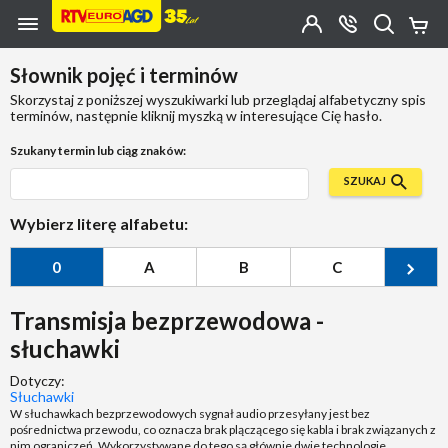
Przejdź do zawartości strony
Przejdź do wyszukiwarki
Przejdź do kategorii
Przejdź do stopki
Moje
OTWÓRZ
MENU
Konto
Koszy
KONTAKT
(0)
Jakiego
Słownik pojęć i terminów
produktu
szukasz?
Skorzystaj z poniższej wyszukiwarki lub przeglądaj alfabetyczny spis
terminów, następnie kliknij myszką w interesujące Cię hasło.
Szukany termin lub ciąg znaków:
SZUKAJ
Wybierz literę alfabetu:
0
A
B
C
Ć
Transmisja bezprzewodowa -
słuchawki
Dotyczy:
Słuchawki
W słuchawkach bezprzewodowych sygnał audio przesyłany jest bez
pośrednictwa przewodu, co oznacza brak plączącego się kabla i brak związanych z
nim ograniczeń. Wykorzystywane do tego są głównie dwie technologie