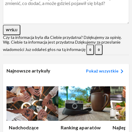
WYŚLIJ
Czy ta informacja była dla Ciebie przydatna?
Dziękujemy za opinię.
Wg. Ciebie ta informacja jest przydatna
Dziękujemy za przesłanie
wiadomości
Juz oddałeś głos na tą informację
0
0
Najnowsze artykuły
Pokaż wszystkie
Nadchodzące
Ranking aparatów
Najlepsz