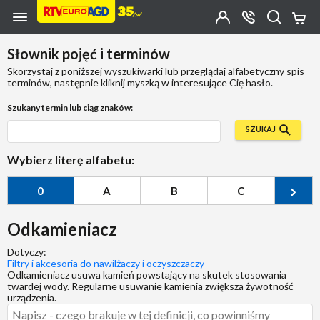
Przejdź do zawartości strony
Przejdź do wyszukiwarki
Przejdź do kategorii
Przejdź do stopki
Moje
OTWÓRZ
MENU
Konto
Koszy
KONTAKT
(0)
Jakiego
Słownik pojęć i terminów
produktu
szukasz?
Skorzystaj z poniższej wyszukiwarki lub przeglądaj alfabetyczny spis
terminów, następnie kliknij myszką w interesujące Cię hasło.
Szukany termin lub ciąg znaków:
SZUKAJ
Wybierz literę alfabetu:
0
A
B
C
Ć
Odkamieniacz
Dotyczy:
Filtry i akcesoria do nawilżaczy i oczyszczaczy
Odkamieniacz usuwa kamień powstający na skutek stosowania
twardej wody. Regularne usuwanie kamienia zwiększa żywotność
urządzenia.