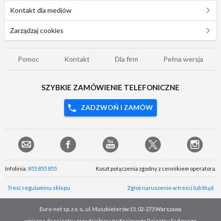
Kontakt dla mediów
Zarządzaj cookies
Pomoc
Kontakt
Dla firm
Pełna wersja
SZYBKIE ZAMÓWIENIE TELEFONICZNE
ZADZWOŃ I ZAMÓW
Infolinia:
855 855 855
Koszt połączenia zgodny z cennikiem operatora.
Treść regulaminu sklepu
Zgłoś naruszenie w treści lub błąd
Euro-net sp. z o. o., ul. Muszkieterów 15, 02-273 Warszawa
wpisana do rejestru przedsiębiorców Krajowego Rejestru Sądowego