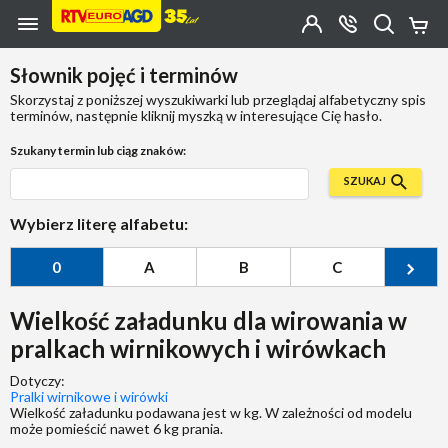
Przejdź do zawartości strony
Przejdź do wyszukiwarki
Przejdź do kategorii
Przejdź do stopki
Moje
OTWÓRZ
MENU
Konto
Koszy
KONTAKT
(0)
Jakiego
Słownik pojęć i terminów
produktu
szukasz?
Skorzystaj z poniższej wyszukiwarki lub przeglądaj alfabetyczny spis
terminów, następnie kliknij myszką w interesujące Cię hasło.
Szukany termin lub ciąg znaków:
SZUKAJ
Wybierz literę alfabetu:
0
A
B
C
Ć
Wielkość załadunku dla wirowania w
pralkach wirnikowych i wirówkach
Dotyczy:
Pralki wirnikowe i wirówki
Wielkość załadunku podawana jest w kg. W zależności od modelu
może pomieścić nawet 6 kg prania.