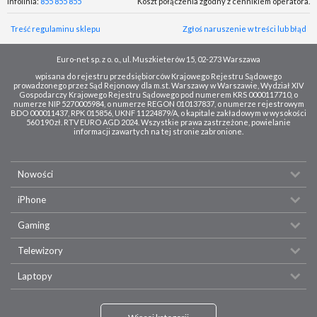
Infolinia:
855 855 855
Koszt połączenia zgodny z cennikiem operatora.
Treść regulaminu sklepu
Zgłoś naruszenie w treści lub błąd
Euro-net sp. z o. o., ul. Muszkieterów 15, 02-273 Warszawa
wpisana do rejestru przedsiębiorców Krajowego Rejestru Sądowego
prowadzonego przez Sąd Rejonowy dla m.st. Warszawy w Warszawie, Wydział XIV
Gospodarczy Krajowego Rejestru Sądowego pod numerem KRS 0000117710, o
numerze NIP 5270005984, o numerze REGON 010137837, o numerze rejestrowym
BDO 000011437, RPK 015856, UKNF 11224879/A, o kapitale zakładowym w wysokości
560 190 zł. RTV EURO AGD 2024. Wszystkie prawa zastrzeżone, powielanie
informacji zawartych na tej stronie zabronione.
Nowości
iPhone
Gaming
Telewizory
Laptopy