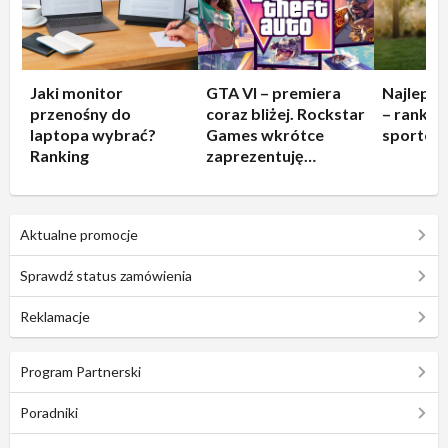
Jaki monitor
GTA VI – premiera
Najleps
przenośny do
coraz bliżej. Rockstar
– rankin
laptopa wybrać?
Games wkrótce
sportow
Ranking
zaprezentuję
rozgrywkę!
Aktualne promocje
Sprawdź status zamówienia
Reklamacje
Program Partnerski
Poradniki