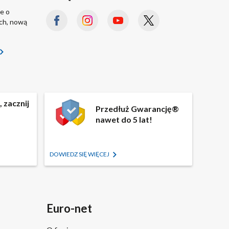
e o
ach, nową
 zacznij
Przedłuż Gwarancję®
nawet do 5 lat!
DOWIEDZ SIĘ WIĘCEJ
Euro-net