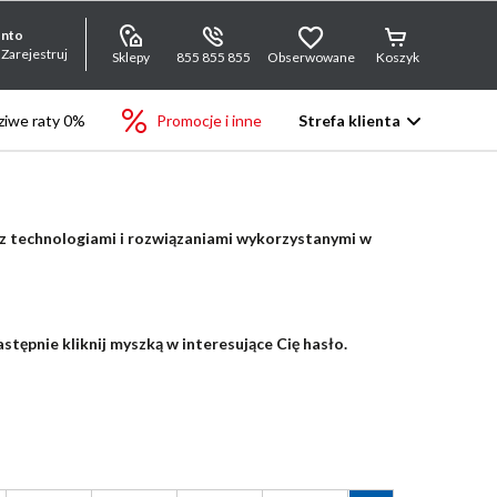
onto
 Zarejestruj
Sklepy
855 855 855
Obserwowane
Koszyk
iwe raty 0%
Promocje i inne
Strefa klienta
 z technologiami i rozwiązaniami wykorzystanymi w
stępnie kliknij myszką w interesujące Cię hasło.