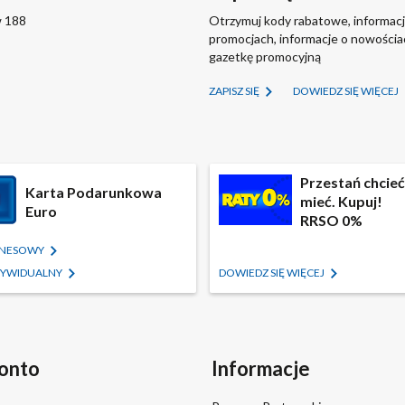
w 188
Otrzymuj kody rabatowe, informacj
promocjach, informacje o nowości
gazetkę promocyjną
ZAPISZ SIĘ
DOWIEDZ SIĘ WIĘCEJ
Przestań chcieć,
Karta Podarunkowa
mieć. Kupuj!
Euro
RRSO 0%
IZNESOWY
NDYWIDUALNY
DOWIEDZ SIĘ WIĘCEJ
onto
Informacje