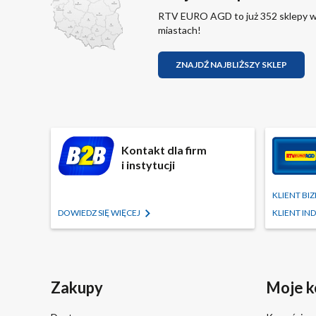
RTV EURO AGD to już 352 sklepy 
miastach!
ZNAJDŹ NAJBLIŻSZY SKLEP
Kontakt dla firm
i instytucji
KLIENT B
DOWIEDZ SIĘ WIĘCEJ
KLIENT I
Zakupy
Moje k