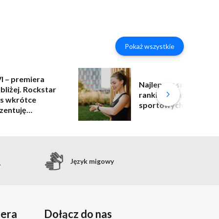
Pokaż wszystkie
I – premiera
Najlepszy smartband 
bliżej. Rockstar
ranking opasek
s wkrótce
sportowych 2026
zentuję
ywkę!
Język migowy
tera
Dołącz do nas