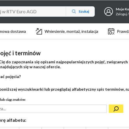
Moje K
Szukaj
Zaloguj /
mowa dostawa
Wniesienie, montaż, instalacja
Prawdz
ojęć i terminów
ię do zapoznania się opisami najpopularniejszych pojęć, związanych
ajdujących się w naszej ofercie.
ać pojęcia?
poniższej wyszukiwarki lub przeglądaj alfabetyczny spis terminów, na
lub ciąg znaków:
erę alfabetu: