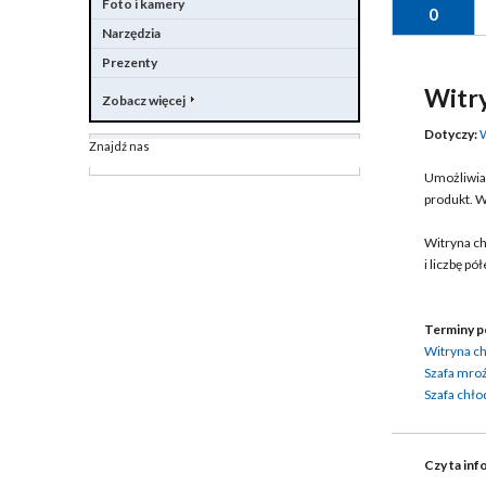
Foto i kamery
0
Narzędzia
Prezenty
Witry
Zobacz więcej
Dotyczy:
W
Znajdź nas
Umożliwia 
produkt. 
Witryna ch
i liczbę p
Terminy p
Witryna ch
Szafa mro
Szafa chło
Czy ta inf