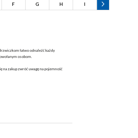
F
G
H
I
J
K
 drzwiczkom łatwo odnaleźć każdy
iepowołanym osobom.
się na zakup zwróć uwagę na pojemność