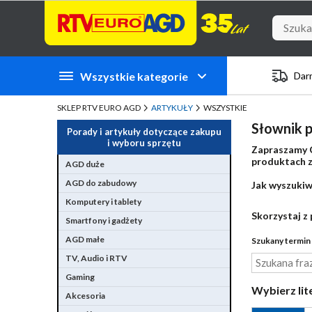
Przejdź do zawartości strony
Przejdź do wyszukiwarki
Przejdź do kategorii
Przejdź do stopki
Wszystkie kategorie
Dar
SKLEP RTV EURO AGD
ARTYKUŁY
WSZYSTKIE
Słownik p
Porady i artykuły dotyczące zakupu
i wyboru sprzętu
Zapraszamy C
produktach zn
AGD duże
AGD do zabudowy
Jak wyszukiw
Komputery i tablety
Skorzystaj z 
Smartfony i gadżety
AGD małe
Szukany termin 
TV, Audio i RTV
Gaming
Wybierz lit
Akcesoria