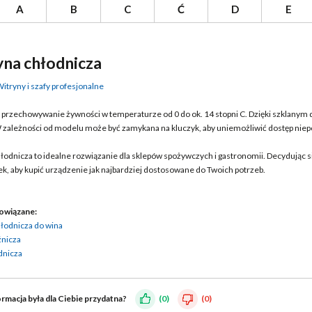
A
B
C
Ć
D
E
na chłodnicza
itryny i szafy profesjonalne
przechowywanie żywności w temperaturze od 0 do ok. 14 stopni C. Dzięki szklanym
W zależności od modelu może być zamykana na kluczyk, aby uniemożliwić dostęp n
łodnicza to idealne rozwiązanie dla sklepów spożywczych i gastronomii. Decydując 
ółek, aby kupić urządzenie jak najbardziej dostosowane do Twoich potrzeb.
owiązane:
łodnicza do wina
źnicza
dnicza
ormacja była dla Ciebie przydatna?
(0)
(0)