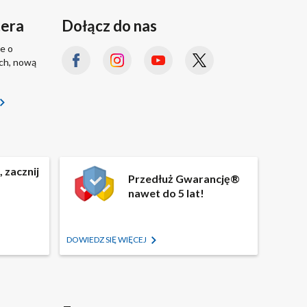
tera
Dołącz do nas
e o
ach, nową
 zacznij
Przedłuż Gwarancję®
nawet do 5 lat!
DOWIEDZ SIĘ WIĘCEJ