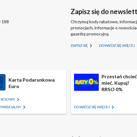
Zapisz się do newslet
w 188
Otrzymuj kody rabatowe, informacj
promocjach, informacje o nowości
gazetkę promocyjną
ZAPISZ SIĘ
DOWIEDZ SIĘ WIĘCEJ
Przestań chcieć,
Karta Podarunkowa
mieć. Kupuj!
Euro
RRSO 0%
IZNESOWY
NDYWIDUALNY
DOWIEDZ SIĘ WIĘCEJ