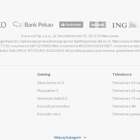
Euro-net Sp. z o.o., ul. Muszkieterów 15, 02-273 Warszawa
wego Rejestru Sądowego prowadzonego przez Sąd Rejonowy dla m.st. Warszawy w Wa
17710, o numerze NIP 5270005984, o numerze REGON 010137837, o numerze rej
ości 560 190 zł. RTV EURO AGD 2024. Wszystkie prawa zastrzeżone, powielanie infor
Gaming
Telewizory
Xbox Series X i S
Telewizory 55 ca
Playstation 5
Telewizory 65 ca
Nintendo Switch 2
Telewizory 75 ca
Konsole przenośne
Telewizory 4K
Konsole retro
Telewizory powyż
Więcej kategorii