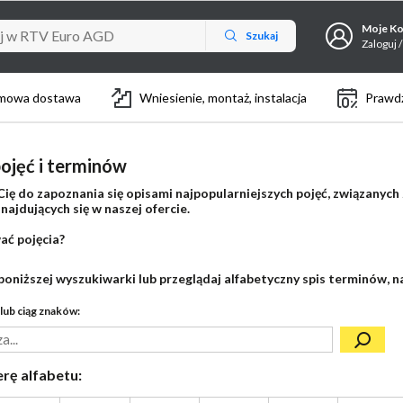
Moje K
Szukaj
Zaloguj /
mowa dostawa
Wniesienie, montaż, instalacja
Prawdz
ojęć i terminów
ię do zapoznania się opisami najpopularniejszych pojęć, związanych
ajdujących się w naszej ofercie.
ać pojęcia?
poniższej wyszukiwarki lub przeglądaj alfabetyczny spis terminów, na
lub ciąg znaków:
erę alfabetu: