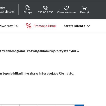
onto
 Zarejestruj
Sklepy
855 855 855
Obserwowane
Koszyk
iwe raty 0%
Promocje i inne
Strefa klienta
 z technologiami i rozwiązaniami wykorzystanymi w
stępnie kliknij myszką w interesujące Cię hasło.