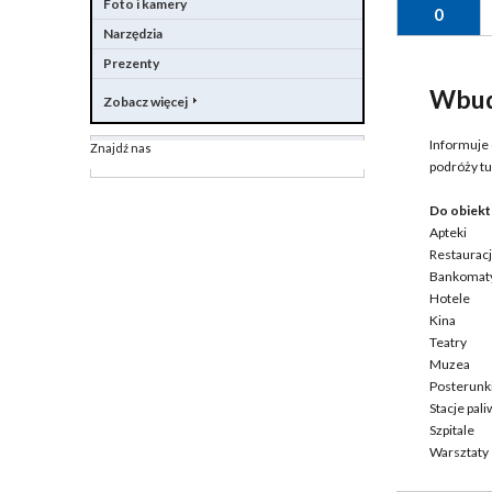
Foto i kamery
0
Narzędzia
Prezenty
Wbud
Zobacz więcej
Informuje
Znajdź nas
podróży tu
Do obiektó
Apteki
Restaurac
Bankomat
Hotele
Kina
Teatry
Muzea
Posterunki 
Stacje pali
Szpitale
Warsztat