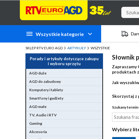
Przejdź do zawartości strony
Przejdź do wyszukiwarki
Przejdź do kategorii
Przejdź do stopki
Wszystkie kategorie
Dar
SKLEP RTV EURO AGD
ARTYKUŁY
WSZYSTKIE
Słownik p
Porady i artykuły dotyczące zakupu
i wyboru sprzętu
Zapraszamy C
produktach zn
AGD duże
AGD do zabudowy
Jak wyszukiw
Komputery i tablety
Skorzystaj z 
Smartfony i gadżety
AGD małe
Szukany termin 
TV, Audio i RTV
Gaming
Wybierz lit
Akcesoria