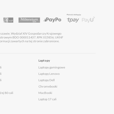
rszawie, Wydział XIV Gospodarczy Krajowego
estrowym BDO 000011437, RPK 015856, UKNF
macji zawartych na tej stronie zabronione.
Laptopy
li
Laptopy gamingowe
li
Laptopy Lenovo
li
Laptopy Dell
Chromebooki
ej 80 cali
MacBooki
Laptop 17 cali