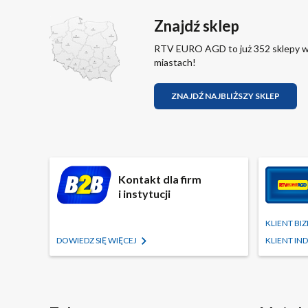
Znajdź sklep
RTV EURO AGD to już 352 sklepy 
miastach!
ZNAJDŹ NAJBLIŻSZY SKLEP
Kontakt dla firm
i instytucji
KLIENT B
DOWIEDZ SIĘ WIĘCEJ
KLIENT I