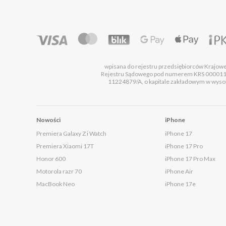
wpisana do rejestru przedsiębiorców Krajo
Rejestru Sądowego pod numerem KRS 00001
11224879/A, o kapitale zakładowym w wysok
Nowości
iPhone
Premiera Galaxy Z i Watch
iPhone 17
Premiera Xiaomi 17T
iPhone 17 Pro
Honor 600
iPhone 17 Pro Max
Motorola razr 70
iPhone Air
MacBook Neo
iPhone 17e