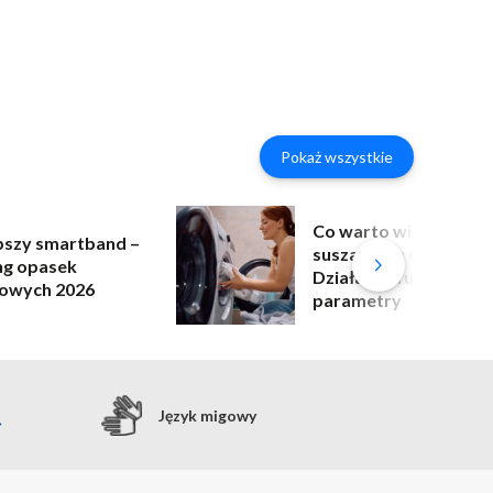
Pokaż wszystkie
Co warto wiedzieć o
pszy smartband –
suszarkach do prania
ng opasek
Działanie, funkcje i
owych 2026
parametry
Język migowy