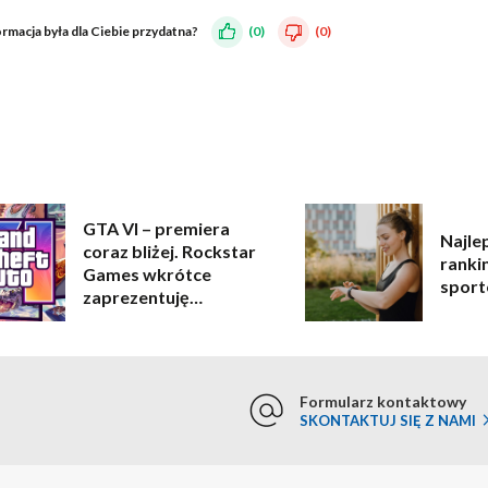
ormacja była dla Ciebie przydatna?
(0)
(0)
GTA VI – premiera
Najle
coraz bliżej. Rockstar
ranki
Games wkrótce
sport
zaprezentuję
rozgrywkę!
Formularz kontaktowy
SKONTAKTUJ SIĘ Z NAMI