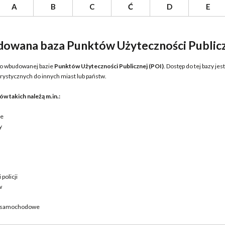
A
B
C
Ć
D
E
owana baza Punktów Użyteczności Publicz
 o wbudowanej bazie
Punktów Użyteczności Publicznej (POI)
. Dostęp do tej bazy je
rystycznych do innych miast lub państw.
w takich należą m.in.:
je
y
policji
w
y samochodowe