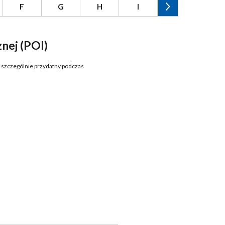
F
G
H
I
J
K
nej (POI)
st szczególnie przydatny podczas