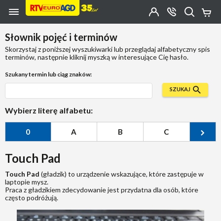
Przejdź do zawartości strony
Przejdź do wyszukiwarki
Przejdź do kategorii
Przejdź do stopki
Moje
OTWÓRZ
MENU
Konto
Koszy
KONTAKT
(0)
Jakiego
Słownik pojęć i terminów
produktu
szukasz?
Skorzystaj z poniższej wyszukiwarki lub przeglądaj alfabetyczny spis
terminów, następnie kliknij myszką w interesujące Cię hasło.
Szukany termin lub ciąg znaków:
SZUKAJ
Wybierz literę alfabetu:
0
A
B
C
Ć
Touch Pad
Touch Pad
(gładzik) to urządzenie wskazujące, które zastępuje w
laptopie mysz.
Praca z gładzikiem zdecydowanie jest przydatna dla osób, które
często podróżują.