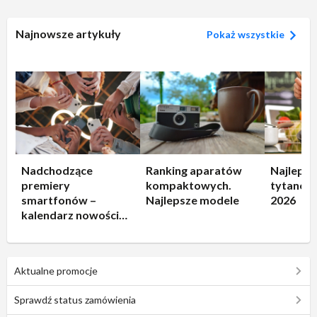
Najnowsze artykuły
Pokaż wszystkie
Nadchodzące
Ranking aparatów
Najlepsz
premiery
kompaktowych.
tytanowe
smartfonów –
Najlepsze modele
2026
kalendarz nowości
2026
Aktualne promocje
Sprawdź status zamówienia