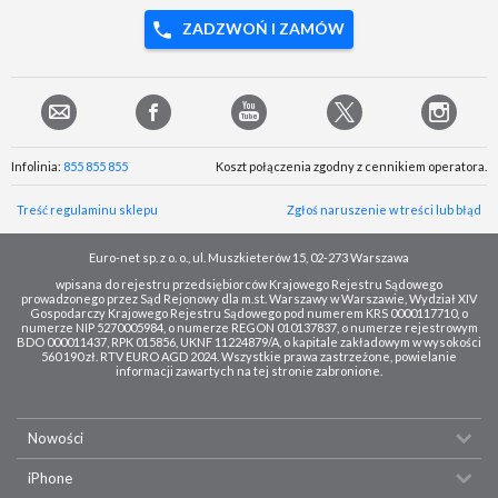
ZADZWOŃ I ZAMÓW
Infolinia:
855 855 855
Koszt połączenia zgodny z cennikiem operatora.
Treść regulaminu sklepu
Zgłoś naruszenie w treści lub błąd
Euro-net sp. z o. o., ul. Muszkieterów 15, 02-273 Warszawa
wpisana do rejestru przedsiębiorców Krajowego Rejestru Sądowego
prowadzonego przez Sąd Rejonowy dla m.st. Warszawy w Warszawie, Wydział XIV
Gospodarczy Krajowego Rejestru Sądowego pod numerem KRS 0000117710, o
numerze NIP 5270005984, o numerze REGON 010137837, o numerze rejestrowym
BDO 000011437, RPK 015856, UKNF 11224879/A, o kapitale zakładowym w wysokości
560 190 zł. RTV EURO AGD 2024. Wszystkie prawa zastrzeżone, powielanie
informacji zawartych na tej stronie zabronione.
Nowości
iPhone