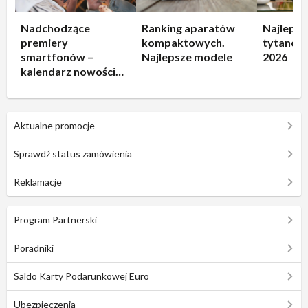
Nadchodzące
Ranking aparatów
Najlepsz
premiery
kompaktowych.
tytanowe
smartfonów –
Najlepsze modele
2026
kalendarz nowości
2026
Aktualne promocje
Sprawdź status zamówienia
Reklamacje
Program Partnerski
Poradniki
Saldo Karty Podarunkowej Euro
Ubezpieczenia