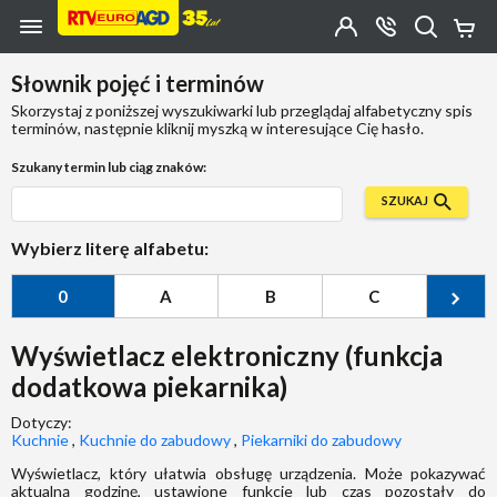
Przejdź do zawartości strony
Przejdź do wyszukiwarki
Przejdź do kategorii
Przejdź do stopki
Moje
OTWÓRZ
MENU
Konto
Koszy
KONTAKT
(0)
Jakiego
Słownik pojęć i terminów
produktu
szukasz?
Skorzystaj z poniższej wyszukiwarki lub przeglądaj alfabetyczny spis
terminów, następnie kliknij myszką w interesujące Cię hasło.
Szukany termin lub ciąg znaków:
SZUKAJ
Wybierz literę alfabetu:
0
A
B
C
Ć
Wyświetlacz elektroniczny (funkcja
dodatkowa piekarnika)
Dotyczy:
Kuchnie
,
Kuchnie do zabudowy
,
Piekarniki do zabudowy
Wyświetlacz, który ułatwia obsługę urządzenia. Może pokazywać
aktualną godzinę, ustawione funkcje lub czas pozostały do