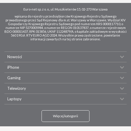
Euro-net sp. z o. o., ul. Muszkieterów 15, 02-273 Warszawa
wpisana do rejestru przedsiębiorców Krajowego Rejestru Sądowego
prowadzonego przez Sąd Rejonowy dla m.st. Warszawy w Warszawie, Wydział XIV
Gospodarczy Krajowego Rejestru Sądowego pod numerem KRS 0000117710, o
numerze NIP 5270005984, o numerze REGON 010137837, o numerze rejestrowym
BDO 000011437, RPK 015856, UKNF 11224879/A, o kapitale zakładowym w wysokości
560 190 zł. RTV EURO AGD 2024. Wszystkie prawa zastrzeżone, powielanie
informacji zawartych na tej stronie zabronione.
Nowości
iPhone
Gaming
Telewizory
Laptopy
Więcej kategorii