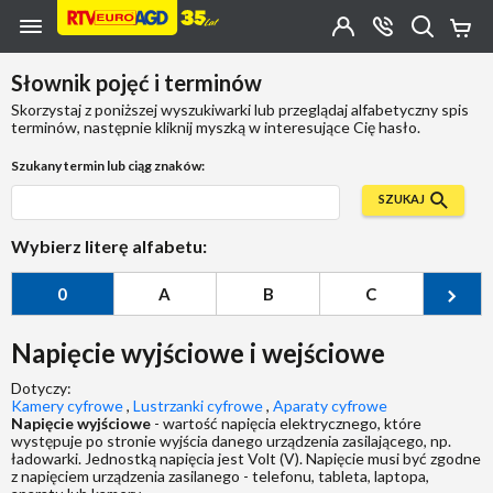
Przejdź do zawartości strony
Przejdź do wyszukiwarki
Przejdź do kategorii
Przejdź do stopki
Moje
OTWÓRZ
MENU
Konto
Koszy
KONTAKT
(0)
Jakiego
Słownik pojęć i terminów
produktu
szukasz?
Skorzystaj z poniższej wyszukiwarki lub przeglądaj alfabetyczny spis
terminów, następnie kliknij myszką w interesujące Cię hasło.
Szukany termin lub ciąg znaków:
SZUKAJ
Wybierz literę alfabetu:
0
A
B
C
Ć
Napięcie wyjściowe i wejściowe
Dotyczy:
Kamery cyfrowe
,
Lustrzanki cyfrowe
,
Aparaty cyfrowe
Napięcie wyjściowe
- wartość napięcia elektrycznego, które
występuje po stronie wyjścia danego urządzenia zasilającego, np.
ładowarki. Jednostką napięcia jest Volt (V). Napięcie musi być zgodne
z napięciem urządzenia zasilanego - telefonu, tableta, laptopa,