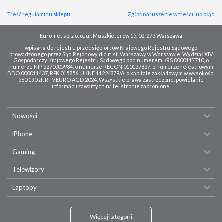
Treść regulaminu sklepu
Zgłoś naruszenie w treści lub błąd
Euro-net sp. z o. o., ul. Muszkieterów 15, 02-273 Warszawa
wpisana do rejestru przedsiębiorców Krajowego Rejestru Sądowego
prowadzonego przez Sąd Rejonowy dla m.st. Warszawy w Warszawie, Wydział XIV
Gospodarczy Krajowego Rejestru Sądowego pod numerem KRS 0000117710, o
numerze NIP 5270005984, o numerze REGON 010137837, o numerze rejestrowym
BDO 000011437, RPK 015856, UKNF 11224879/A, o kapitale zakładowym w wysokości
560 190 zł. RTV EURO AGD 2024. Wszystkie prawa zastrzeżone, powielanie
informacji zawartych na tej stronie zabronione.
Nowości
iPhone
Gaming
Telewizory
Laptopy
Więcej kategorii