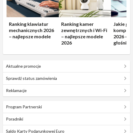
Ranking klawiatur
Ranking kamer
Jakie gło
mechanicznych 2026
zewnętrznych i Wi-Fi
kompute
– najlepsze modele
– najlepsze modele
2026 – n
2026
głośniki!
Aktualne promocje
Sprawdź status zamówienia
Reklamacje
Program Partnerski
Poradniki
Saldo Karty Podarunkowej Euro