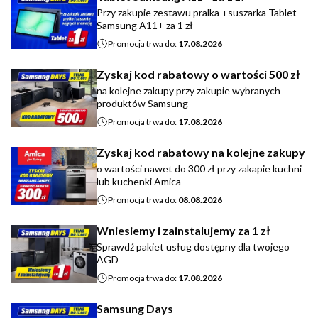
Przy zakupie zestawu pralka +suszarka Tablet
Samsung A11+ za 1 zł
Promocja trwa do:
17.08.2026
Zyskaj kod rabatowy o wartości 500 zł
na kolejne zakupy przy zakupie wybranych
produktów Samsung
Promocja trwa do:
17.08.2026
Zyskaj kod rabatowy na kolejne zakupy
o wartości nawet do 300 zł przy zakapie kuchni
lub kuchenki Amica
Promocja trwa do:
08.08.2026
Wniesiemy i zainstalujemy za 1 zł
Sprawdź pakiet usług dostępny dla twojego
AGD
Promocja trwa do:
17.08.2026
Samsung Days