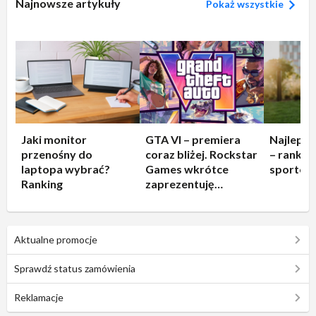
Najnowsze artykuły
Pokaż wszystkie
Jaki monitor
GTA VI – premiera
Najleps
przenośny do
coraz bliżej. Rockstar
– rankin
laptopa wybrać?
Games wkrótce
sportow
Ranking
zaprezentuję
rozgrywkę!
Aktualne promocje
Sprawdź status zamówienia
Reklamacje