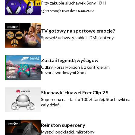
Przy zakupie słuchawek Sony H9 II
Promocja trwa do:
16.08.2026
TV gotowy na sportowe emocje?
Sprawdź uchwyty, kable HDMI i anteny
Zostań legendą wyścigów
Odkryj Forza Horizon 6 z kontrolerami
bezprzewodowymi Xbox
Słuchawki Huawei FreeClip 2 S
Supercena na start o 100 zł taniej. Słuchawki na
cały dzień.
Reinston superceny
Myszki, podkładki, mikrofony