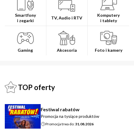
Smartfony
Komputery
TV, Audio i RTV
i zegarki
i tablety
Gaming
Akcesoria
Foto i kamery
TOP oferty
Festiwal rabatów
Promocja na tysiące produktów
Promocja trwa do:
31.08.2026