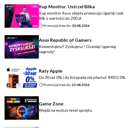
Kup Monitor. Ustrzel Blika
Kup monitor Asus objety promocją i zgarnij czek
Blik o wartości do 200 zł
Promocja trwa do:
30.08.2026
Asus Republic of Gamers
Komentujesz? Zyskujesz ! Oceniaj i zgarniaj
nagrody!
Raty Apple
Do 30 rat 0% i do listopada nie płacisz! RRSO 0%
Promocja trwa do:
25.08.2026
Game Zone
Wejdź na wyższy level sprzętu