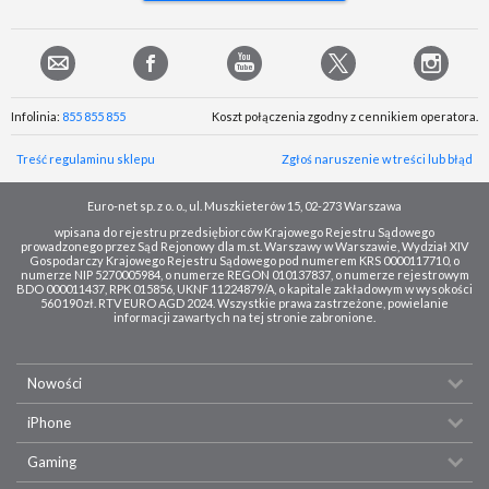
Infolinia:
855 855 855
Koszt połączenia zgodny z cennikiem operatora.
Treść regulaminu sklepu
Zgłoś naruszenie w treści lub błąd
Euro-net sp. z o. o., ul. Muszkieterów 15, 02-273 Warszawa
wpisana do rejestru przedsiębiorców Krajowego Rejestru Sądowego
prowadzonego przez Sąd Rejonowy dla m.st. Warszawy w Warszawie, Wydział XIV
Gospodarczy Krajowego Rejestru Sądowego pod numerem KRS 0000117710, o
numerze NIP 5270005984, o numerze REGON 010137837, o numerze rejestrowym
BDO 000011437, RPK 015856, UKNF 11224879/A, o kapitale zakładowym w wysokości
560 190 zł. RTV EURO AGD 2024. Wszystkie prawa zastrzeżone, powielanie
informacji zawartych na tej stronie zabronione.
Nowości
iPhone
Gaming