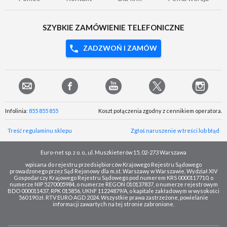
SZYBKIE ZAMÓWIENIE TELEFONICZNE
ZADZWOŃ I ZAMÓW
Infolinia:
855 855 855
Koszt połączenia zgodny z cennikiem operatora.
Treść regulaminu sklepu
Zgłoś naruszenie w treści lub błąd
Euro-net sp. z o. o., ul. Muszkieterów 15, 02-273 Warszawa
wpisana do rejestru przedsiębiorców Krajowego Rejestru Sądowego
prowadzonego przez Sąd Rejonowy dla m.st. Warszawy w Warszawie, Wydział XIV
Gospodarczy Krajowego Rejestru Sądowego pod numerem KRS 0000117710, o
numerze NIP 5270005984, o numerze REGON 010137837, o numerze rejestrowym
BDO 000011437, RPK 015856, UKNF 11224879/A, o kapitale zakładowym w wysokości
560 190 zł. RTV EURO AGD 2024. Wszystkie prawa zastrzeżone, powielanie
informacji zawartych na tej stronie zabronione.