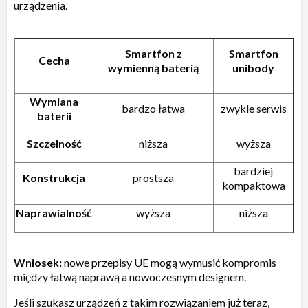
urządzenia.
Smartfon z
Smartfon
Cecha
wymienną baterią
unibody
Wymiana
bardzo łatwa
zwykle serwis
baterii
Szczelność
niższa
wyższa
bardziej
Konstrukcja
prostsza
kompaktowa
Naprawialność
wyższa
niższa
Wniosek:
nowe przepisy UE mogą wymusić kompromis
między łatwą naprawą a nowoczesnym designem.
Jeśli szukasz urządzeń z takim rozwiązaniem już teraz,