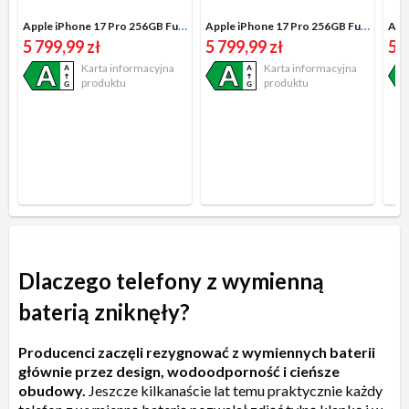
Apple iPhone 17 Pro 256GB Funkcje AI 6,3" 120Hz 48Mpix Srebrny
Apple iPhone 17 Pro 256GB Funkcje AI 6,3" 120Hz 48Mpix głębinowy błękit
5 799,99 zł
5 799,99 zł
5 7
Karta informacyjna
Karta informacyjna
produktu
produktu
Dlaczego telefony z wymienną
baterią zniknęły?
Producenci zaczęli rezygnować z wymiennych baterii
głównie przez design, wodoodporność i cieńsze
obudowy.
Jeszcze kilkanaście lat temu praktycznie każdy