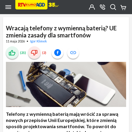
Przejdź do zawartości strony
Przejdź do wyszukiwarki
Przejdź do kategorii
Przejdź do stopki
Moje
OTWÓRZ
MENU
Konto
Koszy
KONTAKT
(0)
Jakiego
produktu
Wracają telefony z wymienną baterią? UE
szukasz?
zmienia zasady dla smartfonów
11 maja 2026
Igor Klimek
(21)
(2)
Telefony z wymienną baterią mają wrócić za sprawą
nowych przepisów Unii Europejskiej, które zmienią
sposób projektowania smartfonów. To powrót do