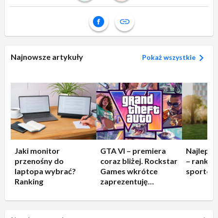
Najnowsze artykuły
Pokaż wszystkie
Jaki monitor
GTA VI – premiera
Najleps
przenośny do
coraz bliżej. Rockstar
– rankin
laptopa wybrać?
Games wkrótce
sportow
Ranking
zaprezentuję
rozgrywkę!