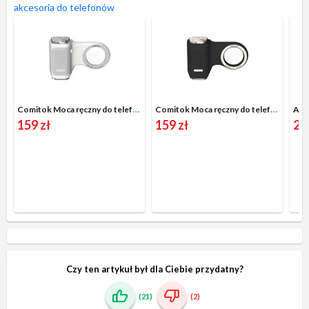
akcesoria do telefonów
Comitok Moca ręczny do telefonu Biały
Comitok Moca ręczny do telefonu Czarny
Ara
159 zł
159 zł
29
Czy ten artykuł był dla Ciebie przydatny?
(21)
(2)