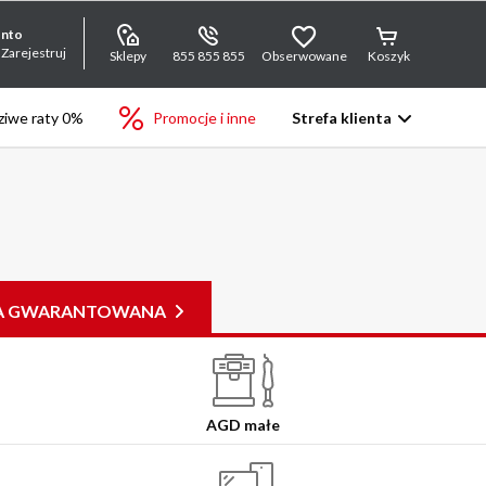
onto
 Zarejestruj
Sklepy
855 855 855
Obserwowane
Koszyk
iwe raty 0%
Promocje i inne
Strefa klienta
JA GWARANTOWANA
AGD małe