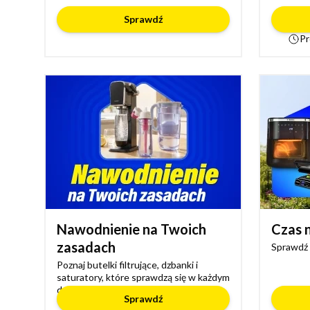
Sprawdź
Pr
Nawodnienie na Twoich
Czas n
zasadach
Sprawdź 
Poznaj butelki filtrujące, dzbanki i
saturatory, które sprawdzą się w każdym
domu
Sprawdź