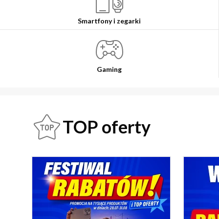
Smartfony i zegarki
Gaming
TOP oferty