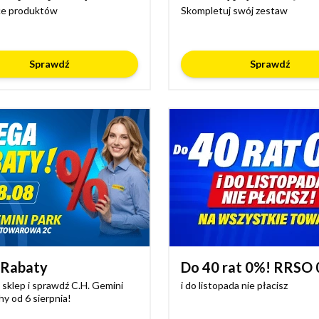
ce produktów
Skompletuj swój zestaw
Sprawdź
Sprawdź
Rabaty
Do 40 rat 0%! RRSO
sklep i sprawdź C.H. Gemini
i do listopada nie płacisz
hy od 6 sierpnia!