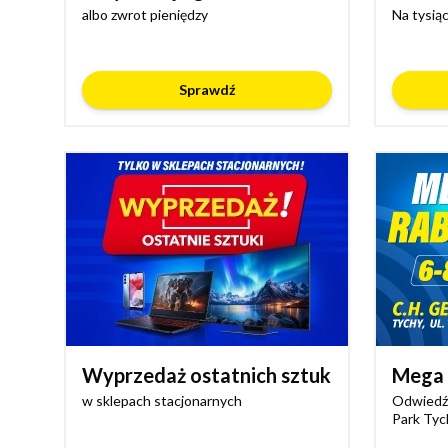
albo zwrot pieniędzy
Na tysią
Sprawdź
Wyprzedaż ostatnich sztuk
Mega 
w sklepach stacjonarnych
Odwiedź 
Park Tyc