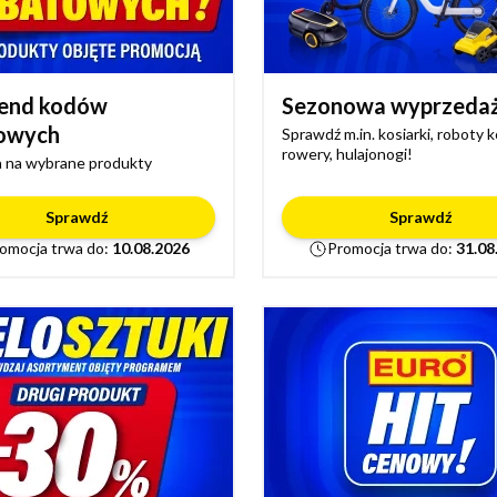
end kodów
Sezonowa wyprzeda
owych
Sprawdź m.in. kosiarki, roboty 
rowery, hulajonogi!
 na wybrane produkty
Sprawdź
Sprawdź
omocja trwa do:
10.08.2026
Promocja trwa do:
31.08