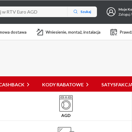
Moje K
Szukaj
Zaloguj /
mowa dostawa
Wniesienie, montaż, instalacja
Prawdz
CASHBACK
KODY RABATOWE
SATYSFAKC
AGD