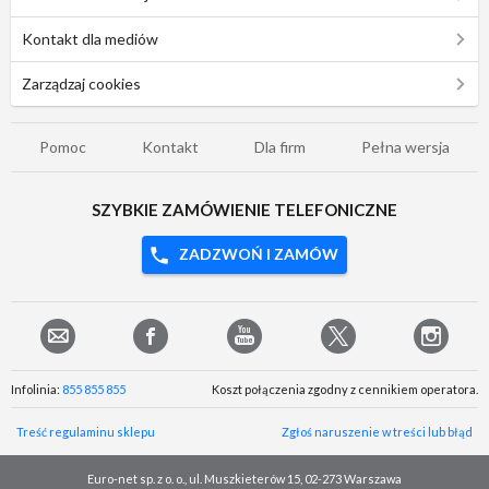
Kontakt dla mediów
Zarządzaj cookies
Pomoc
Kontakt
Dla firm
Pełna wersja
SZYBKIE ZAMÓWIENIE TELEFONICZNE
ZADZWOŃ I ZAMÓW
Infolinia:
855 855 855
Koszt połączenia zgodny z cennikiem operatora.
Treść regulaminu sklepu
Zgłoś naruszenie w treści lub błąd
Euro-net sp. z o. o., ul. Muszkieterów 15, 02-273 Warszawa