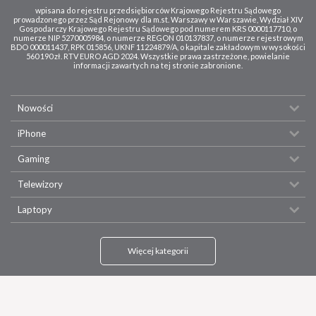
wpisana do rejestru przedsiębiorców Krajowego Rejestru Sądowego
prowadzonego przez Sąd Rejonowy dla m.st. Warszawy w Warszawie, Wydział XIV
Gospodarczy Krajowego Rejestru Sądowego pod numerem KRS 0000117710, o
numerze NIP 5270005984, o numerze REGON 010137837, o numerze rejestrowym
BDO 000011437, RPK 015856, UKNF 11224879/A, o kapitale zakładowym w wysokości
560 190 zł. RTV EURO AGD 2024. Wszystkie prawa zastrzeżone, powielanie
informacji zawartych na tej stronie zabronione.
Nowości
iPhone
Gaming
Telewizory
Laptopy
Więcej kategorii