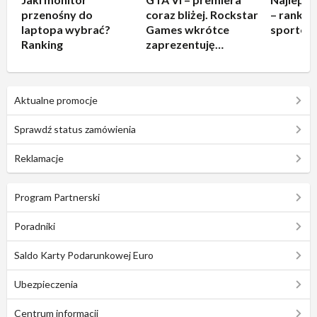
przenośny do
coraz bliżej. Rockstar
– rankin
laptopa wybrać?
Games wkrótce
sportow
Ranking
zaprezentuję
rozgrywkę!
Aktualne promocje
Sprawdź status zamówienia
Reklamacje
Program Partnerski
Poradniki
Saldo Karty Podarunkowej Euro
Ubezpieczenia
Centrum informacji