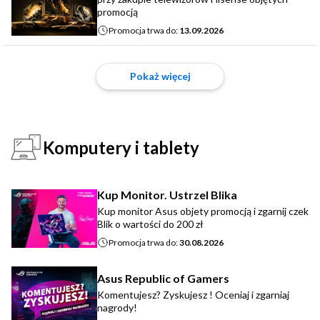
promocją
Promocja trwa do:
13.09.2026
Pokaż więcej
Komputery i tablety
Kup Monitor. Ustrzel Blika
Kup monitor Asus objety promocją i zgarnij czek
Blik o wartości do 200 zł
Promocja trwa do:
30.08.2026
Asus Republic of Gamers
Komentujesz? Zyskujesz ! Oceniaj i zgarniaj
nagrody!