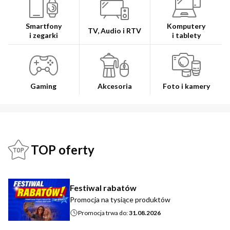
Smartfony
Komputery
TV, Audio i RTV
i zegarki
i tablety
Gaming
Akcesoria
Foto i kamery
TOP oferty
Festiwal rabatów
Promocja na tysiące produktów
Promocja trwa do:
31.08.2026