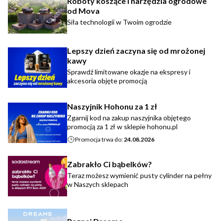
Roboty koszące i narzędzia ogrodowe
od Mova
Siła technologii w Twoim ogrodzie
Lepszy dzień zaczyna się od mrożonej
kawy
Sprawdź limitowane okazje na ekspresy i
akcesoria objęte promocją
Naszyjnik Hohonu za 1 zł
Zgarnij kod na zakup naszyjnika objętego
promocją za 1 zł w sklepie hohonu.pl
Promocja trwa do:
24.08.2026
Zabrakło Ci bąbelków?
Teraz możesz wymienić pusty cylinder na pełny
w Naszych sklepach