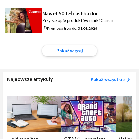
Nawet 500 zł cashbacku
Przy zakupie produktów marki Canon
Promocja trwa do:
31.08.2026
Pokaż więcej
Najnowsze artykuły
Pokaż wszystkie
Jaki monitor
GTA VI – premiera
Najleps