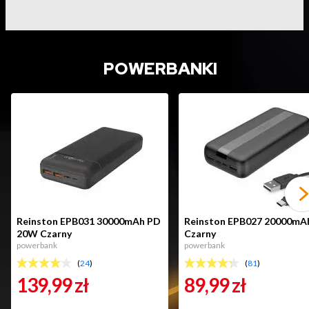
POWERBANKI
Reinston EPB031 30000mAh PD
Reinston EPB027 20000mA
20W Czarny
Czarny
powerbank
powerbank
(
24
)
(
81
)
139,99
zł
89,99
zł