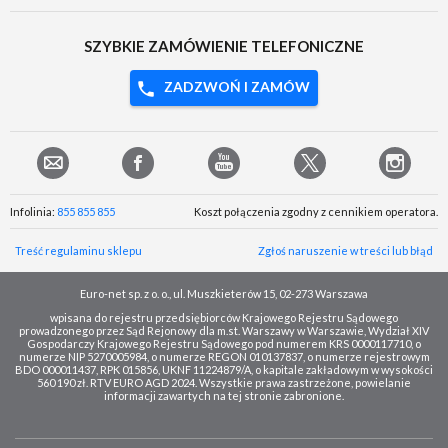
SZYBKIE ZAMÓWIENIE TELEFONICZNE
ZADZWOŃ I ZAMÓW
Infolinia:
855 855 855
Koszt połączenia zgodny z cennikiem operatora.
Treść regulaminu sklepu
Zgłoś naruszenie w treści lub błąd
Euro-net sp. z o. o., ul. Muszkieterów 15, 02-273 Warszawa
wpisana do rejestru przedsiębiorców Krajowego Rejestru Sądowego
prowadzonego przez Sąd Rejonowy dla m.st. Warszawy w Warszawie, Wydział XIV
Gospodarczy Krajowego Rejestru Sądowego pod numerem KRS 0000117710, o
numerze NIP 5270005984, o numerze REGON 010137837, o numerze rejestrowym
BDO 000011437, RPK 015856, UKNF 11224879/A, o kapitale zakładowym w wysokości
560 190 zł. RTV EURO AGD 2024. Wszystkie prawa zastrzeżone, powielanie
informacji zawartych na tej stronie zabronione.