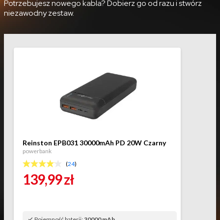
Potrzebujesz nowego kabla? Dobierz go od razu i stwórz
niezawodny zestaw.
Reinston EPB031 30000mAh PD 20W Czarny
powerbank
(
24
)
139,99
zł
Pojemność baterii:
30000 mAh