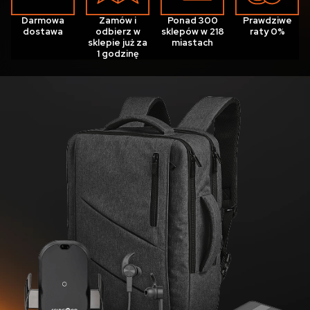
Darmowa
Zamów i
Ponad 300
Prawdziwe
dostawa
odbierz w
sklepów w 218
raty 0%
sklepie już za
miastach
1 godzinę