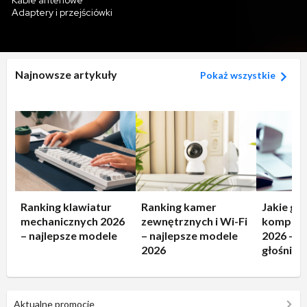
Kable antenowe
Adaptery i przejściówki
Najnowsze artykuły
Pokaż wszystkie
Ranking klawiatur
Ranking kamer
Jakie gło
mechanicznych 2026
zewnętrznych i Wi-Fi
kompute
– najlepsze modele
– najlepsze modele
2026 – n
2026
głośniki!
Aktualne promocje