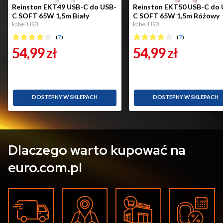
Reinston EKT49 USB-C do USB-
Reinston EKT50 USB-C do 
C SOFT 65W 1,5m Biały
C SOFT 65W 1,5m Różowy
kabel USB
kabel USB
(
7
)
(
7
)
54,99
zł
54,99
zł
DOSTEPNY W SKLEPACH
DOSTEPNY W SKLEPACH
Dlaczego warto kupować na
euro.com.pl