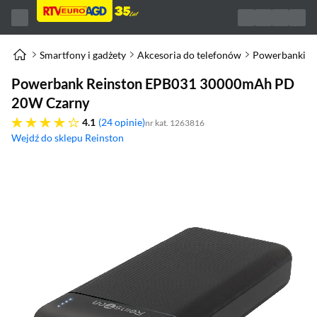
Smartfony i gadżety
Akcesoria do telefonów
Powerbanki
Powerbank Reinston EPB031 30000mAh PD
20W Czarny
4.1 gwiazdek
4.1
24 opinie
nr kat. 1263816
Wejdź do sklepu Reinston
(otworzy się w nowym oknie)