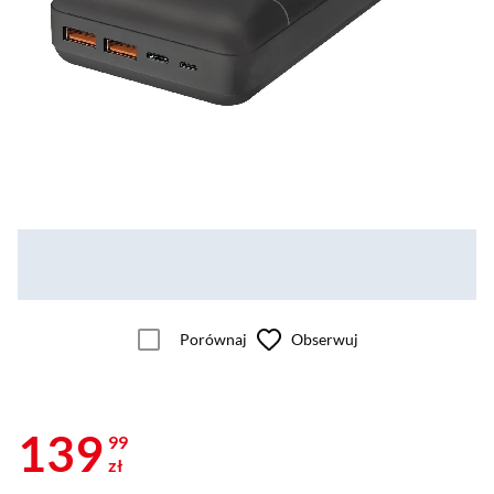
Porównaj
Obserwuj
139
99
zł