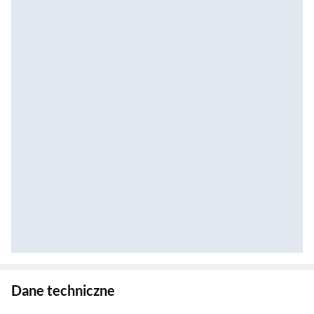
Zostałeś przeniesiony do danych technicznych produktu
Dane techniczne